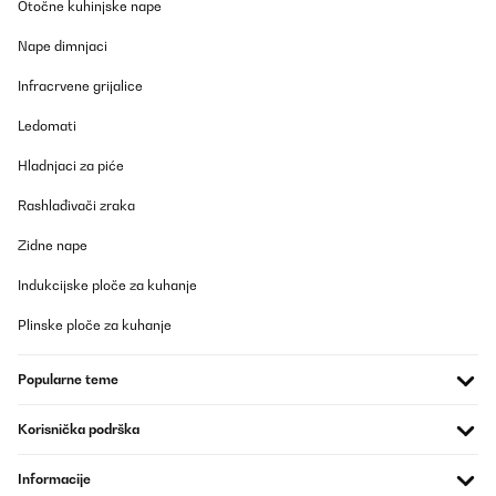
Otočne kuhinjske nape
Nape dimnjaci
Infracrvene grijalice
Ledomati
Hladnjaci za piće
Rashlađivači zraka
Zidne nape
Indukcijske ploče za kuhanje
Plinske ploče za kuhanje
Popularne teme
Korisnička podrška
Informacije