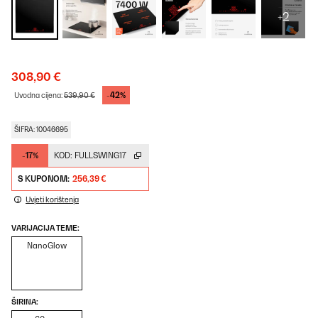
+2
308,90 €
-42%
Uvodna cijena:
539,90 €
ŠIFRA: 10046695
-17%
KOD:
FULLSWING17
S KUPONOM:
256,39 €
Uvjeti korištenja
VARIJACIJA TEME:
NanoGlow
ŠIRINA: