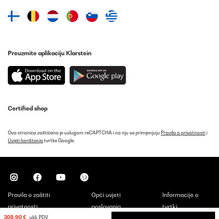
Preuzmite aplikaciju Klarstein
Certified shop
Ova stranica zaštićena je uslugom reCAPTCHA i na nju se primjenjuju
Pravila o privatnosti
i
Uvjeti korištenja
tvrtke Google.
Pravila o zaštiti
Opći uvjeti
Informacije o
privatnosti
poslovanja
tvrtki
308,90 €
uklj. PDV