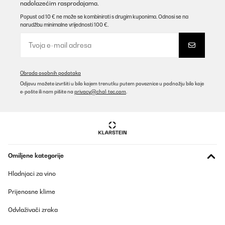
nadolazećim rasprodajama.
Popust od 10 € ne može se kombinirati s drugim kuponima. Odnosi se na
narudžbu minimalne vrijednosti 100 €.
Obrada osobnih podataka
Odjavu možete izvršiti u bilo kojem trenutku putem poveznice u podnožju bilo koje
e-pošte ili nam pišite na
privacy@chal-tec.com
.
Omiljene kategorije
Hladnjaci za vino
Prijenosne klime
Odvlaživači zraka