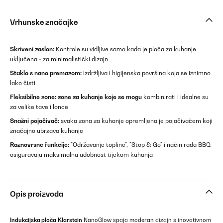
Vrhunske značajke
Skriveni zaslon:
Kontrole su vidljive samo kada je ploča za kuhanje
uključena - za minimalistički dizajn
Staklo s nano premazom:
izdržljiva i higijenska površina koja se iznimno
lako čisti
Fleksibilne zone: zone za kuhanje koje se mogu
kombinirati i idealne su
za velike tave i lonce
Snažni pojačivač:
svaka zona za kuhanje opremljena je pojačivačem koji
značajno ubrzava kuhanje
Raznovrsne funkcije:
"Održavanje topline", "Stop & Go" i način rada BBQ
osiguravaju maksimalnu udobnost tijekom kuhanja
Opis proizvoda
Indukcijska ploča
Klarstein
NanoGlow spaja moderan dizajn s inovativnom