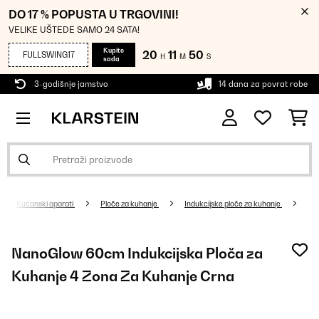
DO 17 % POPUSTA U TRGOVINI!
VELIKE UŠTEDE SAMO 24 SATA!
Kupite
20
11
50
FULLSWING17
H
M
S
sada
3-godišnje jamstvo
14 dana za povrat robe
Kućanski aparati
Ploče za kuhanje
Indukcijske ploče za kuhanje
NanoGlow 60cm Indukcijska Ploča za
Kuhanje 4 Zona Za Kuhanje Crna