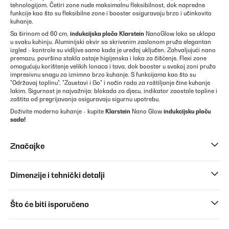
tehnologijom. Četiri zone nude maksimalnu fleksibilnost, dok napredne
funkcije kao što su fleksibilne zone i booster osiguravaju brzo i učinkovito
kuhanje.
Sa širinom od 60 cm,
indukcijska ploča
Klarstein
NanoGlow lako se uklapa
u svaku kuhinju. Aluminijski okvir sa skrivenim zaslonom pruža elegantan
izgled - kontrole su vidljive samo kada je uređaj uključen. Zahvaljujući nano
premazu, površina stakla ostaje higijenska i laka za čišćenje. Flexi zone
omogućuju korištenje velikih lonaca i tava, dok booster u svakoj zoni pruža
impresivnu snagu za iznimno brzo kuhanje. S funkcijama kao što su
"Održavaj toplinu", "Zaustavi i Go" i način rada za roštiljanje čine kuhanje
lakim. Sigurnost je najvažnija: blokada za djecu, indikator zaostale topline i
zaštita od pregrijavanja osiguravaju sigurnu upotrebu.
Doživite moderno kuhanje - kupite
Klarstein
Nano Glow
indukcijsku ploču
sada!
Značajke
Dimenzije i tehnički detalji
Što će biti isporučeno