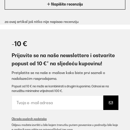
Napišite recenziju
za ovaj artikal još nitko nije napisao recenziju
-10 €
Prijavite se na naše newslettere i ostvarite
popust od 10 €* na sljedeću kupovinu!
Pretplatite se na naše e-mailove kako biste prvi saznali o
nadolazećim rasprodajama.
Popust od 10 € ne može se kombinirati s drugim kuponima. Odnosi se na
narudžbu minimalne vrijednosti 100 €.
Obrada osobnih podataka
Odjavu možete izvršiti u bilo kojem trenutku putem poveznice u podnožju bilo koje
e-pošte ili nam pišite na
privacy@chal-tec.com
.