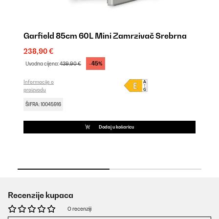
Garfield 85cm 60L Mini Zamrzivač Srebrna
B
C
238,90 €
29
-45%
Uvodna cijena:
439,90 €
Uv
Informacije o
proizvodu
Inf
pro
ŠIFRA: 10045916
ŠI
Dodaj u košaricu
Recenzije kupaca
O recenziji