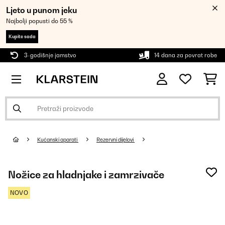
Ljeto u punom jeku
Najbolji popusti do 55 %
Kupite sada
3-godišnje jamstvo
14 dana za povrat robe
Kućanski aparati
Rezervni dijelovi
Nožice za hladnjake i zamrzivače
NOVO