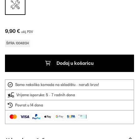
9,90 €
uklj. PDV
ŠIFRA: 10048134
Dodaj u košaricu
Samo nekoliko komada na skladištu - naruči brzo!
Vrijeme isporuke: 5 - 7 radnih dana
Povrat u 14 dana