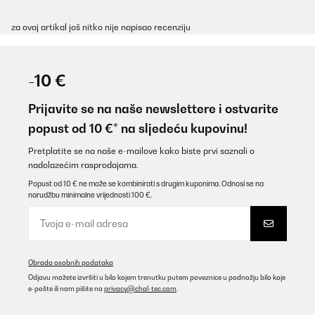
za ovaj artikal još nitko nije napisao recenziju
-10 €
Prijavite se na naše newslettere i ostvarite
popust od 10 €* na sljedeću kupovinu!
Pretplatite se na naše e-mailove kako biste prvi saznali o
nadolazećim rasprodajama.
Popust od 10 € ne može se kombinirati s drugim kuponima. Odnosi se na
narudžbu minimalne vrijednosti 100 €.
Obrada osobnih podataka
Odjavu možete izvršiti u bilo kojem trenutku putem poveznice u podnožju bilo koje
e-pošte ili nam pišite na
privacy@chal-tec.com
.