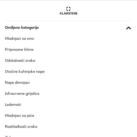
Omiljene kategorije
Hladnjaci za vino
Prijenosne klime
Odvlaživači zraka
Otočne kuhinjske nape
Nape dimnjaci
Infracrvene grijalice
Ledomati
Hladnjaci za piće
Rashlađivači zraka