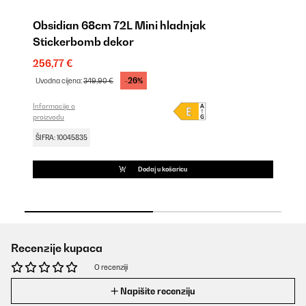
Obsidian 68cm 72L Mini hladnjak
O
Stickerbomb dekor
19
256,77 €
Uv
-26%
Uvodna cijena:
349,90 €
Inf
pro
Informacije o
proizvodu
ŠI
ŠIFRA: 10045835
Dodaj u košaricu
Recenzije kupaca
O recenziji
Napišite recenziju