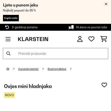
Ljeto u punom jeku
Najbolji popusti do 55 %
Kupite sada
3-godišnje jamstvo
14 dana za povrat robe
Kućanski aparati
Rezervni dijelovi
Ovjes mini hladnjaka
NOVO