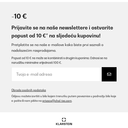
-10 €
Prijavite se na naše newslettere i ostvarite
popust od 10 €* na sljedeću kupovinu!
Pretplatite se na naše e-mailove kako biste prvi saznali o
nadolazećim rasprodajama.
Popust od 10 € ne može se kombinirati s drugim kuponima. Odnosi se na
narudžbu minimalne vrijednosti 100 €.
Obrada osobnih podataka
Odjavu možete izvršiti u bilo kojem trenutku putem poveznice u podnožju bilo koje
e-pošte ili nam pišite na
privacy@chal-tec.com
.