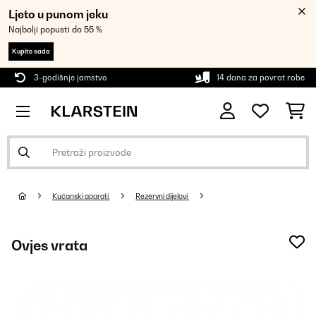
Ljeto u punom jeku
Najbolji popusti do 55 %
Kupite sada
3-godišnje jamstvo
14 dana za povrat robe
Kućanski aparati
Rezervni dijelovi
Ovjes vrata