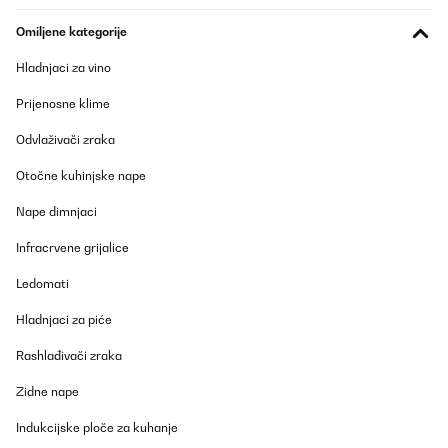
Omiljene kategorije
Hladnjaci za vino
Prijenosne klime
Odvlaživači zraka
Otočne kuhinjske nape
Nape dimnjaci
Infracrvene grijalice
Ledomati
Hladnjaci za piće
Rashlađivači zraka
Zidne nape
Indukcijske ploče za kuhanje