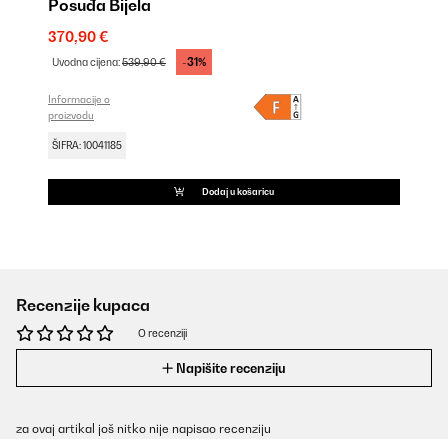
Posuđa Bijela
370,90 €
-31%
Uvodna cijena:
539,90 €
Informacije o
proizvodu
ŠIFRA: 10041185
Dodaj u košaricu
Recenzije kupaca
O recenziji
Napišite recenziju
za ovaj artikal još nitko nije napisao recenziju