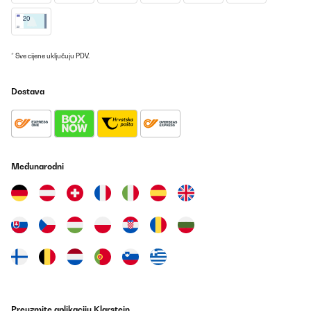
I love Klarstein products, so I’m expecting this hob to work great
as the quality is superb. Has a little issue with the delivery (DPD),
but the UK department was very pleasent and helpful, all is good
now I have received it. Bought this for my daughter’s new kitchen,
she can’t wait to get it fitted. Thank you again Klarstein. Will
* Sve cijene uključuju PDV.
definitely be using your company again. We are now looking to
buy a new cooker ourselves now. 100%
Dostava
Amazon user
Prevedi
POTVRĐENI PREGLED
Međunarodni
28/06/2025
Although not fitted the hob yet. It has just arrived. Look fantastic.
I love Klarstein products, so I'm expecting this hob to work great
as the quality is superb. Has a little issue with the delivery (DPD),
but the UK department was very pleasent and helpful, all is good
now I have received it. Bought this for my daughter's new kitchen,
she can't wait to get it fitted. Thank you again Klarstein. Will
definitely be using your company again. We are now looking to
buy a new cooker ourselves now. 100%
Amazon user
Preuzmite aplikaciju Klarstein