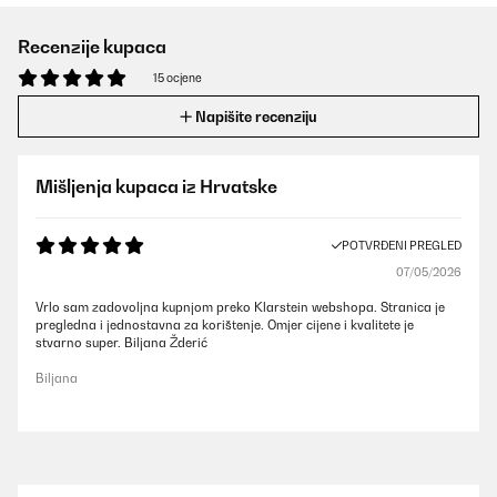
Recenzije kupaca
15 ocjene
Napišite recenziju
Mišljenja kupaca iz Hrvatske
POTVRĐENI PREGLED
07/05/2026
Vrlo sam zadovoljna kupnjom preko Klarstein webshopa. Stranica je
pregledna i jednostavna za korištenje. Omjer cijene i kvalitete je
stvarno super. Biljana Žderić
Biljana