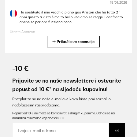
19/01/2026
Ho sostituito il mio vecchio piano gas Ariston che ha fatto 27
anni questo a vista è molto bello vediamo se regge il confronto
anche se per ora funziona bene
Utente Amazon
Prikaži sve recenzije
Prevedi
POTVRĐENI PREGLED
24/10/2025
-10 €
sehr gute Abwicklung und Qualität
Prijavite se na naše newslettere i ostvarite
Amazon-Benutzer
popust od 10 €* na sljedeću kupovinu!
Prevedi
Pretplatite se na naše e-mailove kako biste prvi saznali o
nadolazećim rasprodajama.
POTVRĐENI PREGLED
Popust od 10 € ne može se kombinirati s drugim kuponima. Odnosi se na
narudžbu minimalne vrijednosti 100 €.
18/10/2025
Top qualité, facile à installer et look mat très sympaEffet
légèrement scintillant de la vitre avec de la lumière directe