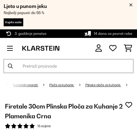
Ljeto u punom jeku
Najbolji popusti do 55 %
Kupite sada
3-godišnje jamstvo
14 dana za povrat robe
Kućanski aparati
Ploče za kuhanje
Plinske ploče za kuhanje
Firetale 30cm Plinska Ploča za Kuhanje 2
Plamenika Crna
15 ocjene