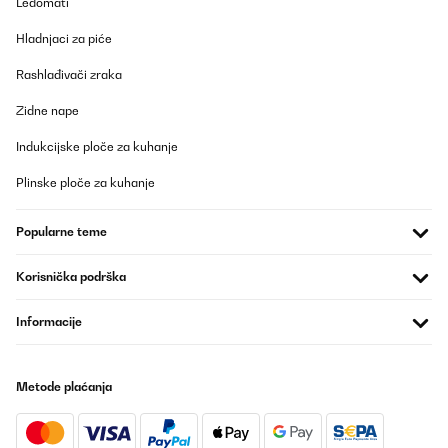
Ledomati
POTVRĐENI PREGLED
Hladnjaci za piće
16/07/2025
Rashlađivači zraka
J’ai cassé le pied de mon poêle. Je veux maintenant acheter un
pied de poêle de cette marque. Je ne sais pas comment l’acheter.
Zidne nape
Utilisateur d'Amazon
Indukcijske ploče za kuhanje
Prevedi
Plinske ploče za kuhanje
POTVRĐENI PREGLED
Popularne teme
06/07/2025
Love this hob. Very sleek with no crevices to gather dirt and
Korisnička podrška
grease
Amazon user
Informacije
Prevedi
Metode plaćanja
POTVRĐENI PREGLED
28/06/2025
Although not fitted the hob yet. It has just arrived. Look fantastic.