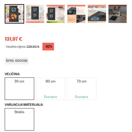
+3
131,97 €
-42%
Uvodna cijena:
229,90 €
ŠIFRA: 10041298
VELIČINA:
30 cm
60 cm
70 cm
Dostupno
Dostupno
VARIJACIJA MATERIJALA:
Staklo