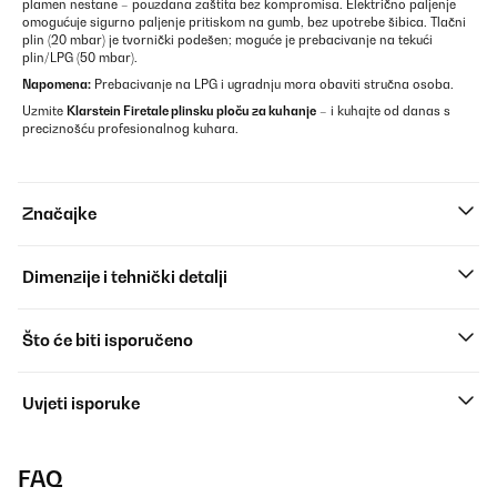
plamen nestane – pouzdana zaštita bez kompromisa. Električno paljenje
omogućuje sigurno paljenje pritiskom na gumb, bez upotrebe šibica. Tlačni
plin (20 mbar) je tvornički podešen; moguće je prebacivanje na tekući
plin/LPG (50 mbar).
Napomena:
Prebacivanje na LPG i ugradnju mora obaviti stručna osoba.
Uzmite
Klarstein Firetale plinsku ploču za kuhanje
– i kuhajte od danas s
preciznošću profesionalnog kuhara.
Značajke
Dimenzije i tehnički detalji
Što će biti isporučeno
Uvjeti isporuke
FAQ