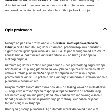
Stabilan oslonac za svaki lonac i tavu:
Masivni liveni rešetki sigurno
drže teške wok tave kao i male lonce s drškom te ravnomjerno
raspoređuju toplinu ispod posuđa – bez njihanja, bez klizanja.
Opis proizvoda
Kuhajte na plin kao profesionalci –
Klarstein Firetale plinska ploča za
kuhanje
pruža trenutnu regulaciju plamena, preciznu toplinu i pouzdanu
sigurnost za ugradnju u kuhinjsku liniju. Sa ukupnom snagom od 4,2 kW i 2
zone kuhanja, pokriva sve kuharske situacije – od brzog kuhanja do
nježnog pirjanja.
Okrenite regulator i toplina reagira odmah – bez prethodnog zagrijavanja,
bez čekanja. Od punog plamena za wok jela do najniže razine za osjetljive
umake: Firetale plinska ploča daje vam potpunu kontrolu koju cijene
profesionalni kuhari. Za prženje, wok kuhanje i flambiranje, izravno vođenje
plamena je nezamjenjivo.
Gusjeni rešetke čvrsto drže svaki posuđe – od teškog woka do male džezve
– i osiguravaju ravnomjernu raspodjelu topline. Kućište od nehrđajućeg
čelika ostaje sjajno kao prvog dana, čak i nakon svakodnevnog čišćenja.
Sabaf gorionici talijanske proizvodnje garantiraju ujednačen prijenos
topline i dug vijek trajanja.
Uređaj za gašenje plamena (FFD) automatski prekida dovod plina čim