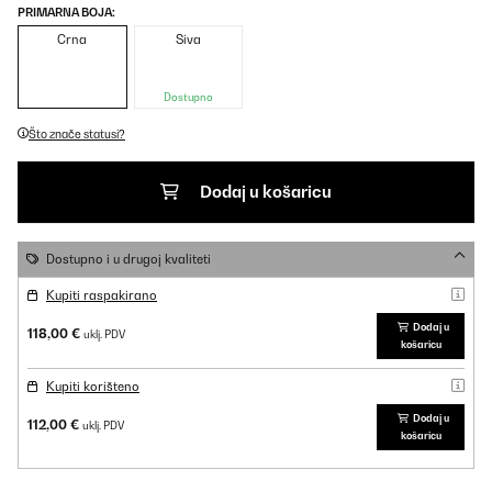
PRIMARNA BOJA:
Crna
Siva
Dostupno
Što znače statusi?
Dodaj u košaricu
Dostupno i u drugoj kvaliteti
Kupiti raspakirano
Dodaj u
118,00 €
uklj. PDV
košaricu
Kupiti korišteno
Dodaj u
112,00 €
uklj. PDV
košaricu