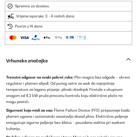
Spremno za dostavu
Vrijeme isporuke: 3 - 4 radnih dana
Povrat u 14 dana
Vrhunske značajke
Trenutni odgovor na svaki pokret ruke:
Plin reagira bez odgode – okreni
regulator i plamen slijedi. Od punog vatre za wok do najnježnije
temperature za lagano pirjanje, plinski štednjak Firetale s ukupnom
snagom od 4,2 kW pruža preciznu kontrolu koju električne ploče ne
mogu postići.
Sigurnost koja misli za vas:
Flame Failure Device (FFD) prepoznaje kada
plamen ugasne i automatski zaustavlja dovod plina. Električno paljenje
omogućuje sigurno paljenje bez šibica – pouzdana zaštita pri svakom
kuhanju.