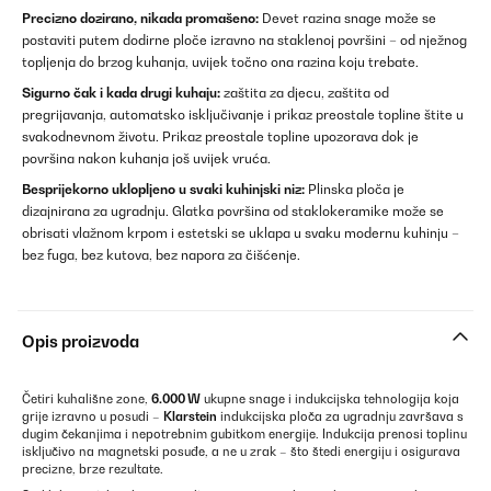
Precizno dozirano, nikada promašeno:
Devet razina snage može se
postaviti putem dodirne ploče izravno na staklenoj površini – od nježnog
topljenja do brzog kuhanja, uvijek točno ona razina koju trebate.
Sigurno čak i kada drugi kuhaju:
zaštita za djecu, zaštita od
pregrijavanja, automatsko isključivanje i prikaz preostale topline štite u
svakodnevnom životu. Prikaz preostale topline upozorava dok je
površina nakon kuhanja još uvijek vruća.
Besprijekorno uklopljeno u svaki kuhinjski niz:
Plinska ploča je
dizajnirana za ugradnju. Glatka površina od staklokeramike može se
obrisati vlažnom krpom i estetski se uklapa u svaku modernu kuhinju –
bez fuga, bez kutova, bez napora za čišćenje.
Opis proizvoda
Četiri kuhališne zone,
6.000 W
ukupne snage i indukcijska tehnologija koja
grije izravno u posudi –
Klarstein
indukcijska ploča za ugradnju završava s
dugim čekanjima i nepotrebnim gubitkom energije. Indukcija prenosi toplinu
isključivo na magnetski posuđe, a ne u zrak – što štedi energiju i osigurava
precizne, brze rezultate.