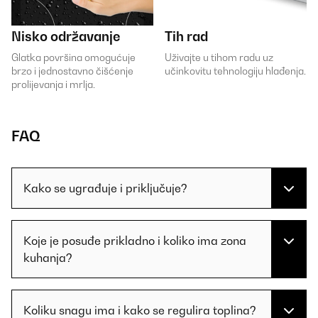
Nisko održavanje
Tih rad
Glatka površina omogućuje
Uživajte u tihom radu uz
brzo i jednostavno čišćenje
učinkovitu tehnologiju hlađenja.
prolijevanja i mrlja.
FAQ
Kako se ugrađuje i priključuje?
Koje je posuđe prikladno i koliko ima zona
kuhanja?
Koliku snagu ima i kako se regulira toplina?