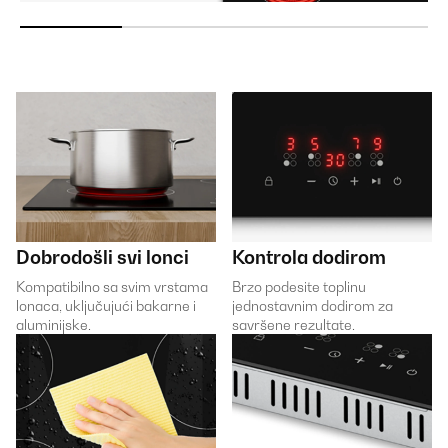
Dobrodošli svi lonci
Kontrola dodirom
Kompatibilno sa svim vrstama
Brzo podesite toplinu
lonaca, uključujući bakarne i
jednostavnim dodirom za
aluminijske.
savršene rezultate.