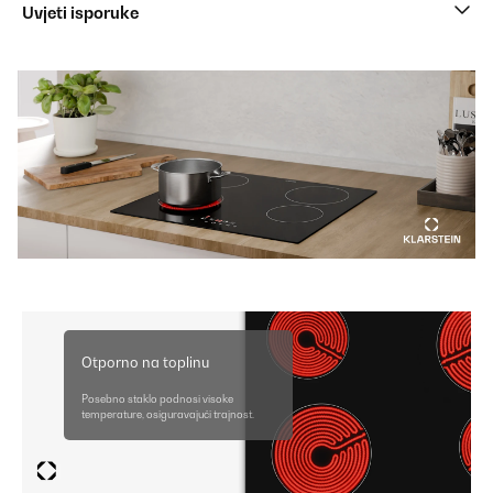
Uvjeti isporuke
Otporno na toplinu
Posebno staklo podnosi visoke
temperature, osiguravajući trajnost.