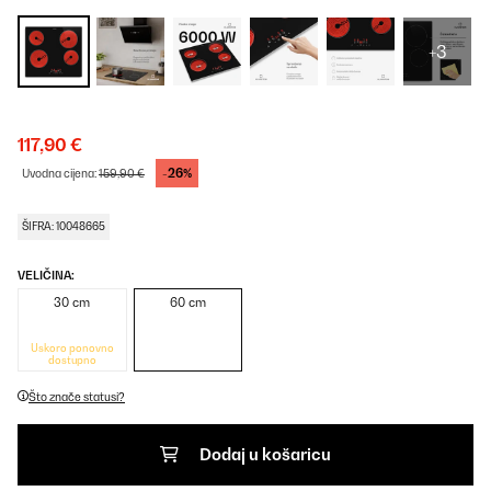
+3
117,90 €
-26%
Uvodna cijena:
159,90 €
ŠIFRA: 10048665
VELIČINA:
30 cm
60 cm
Uskoro ponovno
dostupno
Što znače statusi?
Dodaj u košaricu