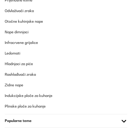
Prijenosne klime
Odvlaživači zraka
Otočne kuhinjske nape
Nape dimnjaci
Infracrvene grijalice
Ledomati
Hladnjaci za piće
Rashlađivači zraka
Zidne nape
Indukcijske ploče za kuhanje
Plinske ploče za kuhanje
Popularne teme