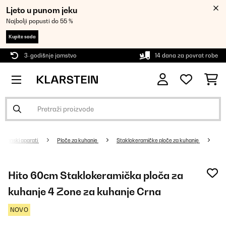
Ljeto u punom jeku
Najbolji popusti do 55 %
Kupite sada
3-godišnje jamstvo
14 dana za povrat robe
Kućanski aparati
Ploče za kuhanje
Staklokeramičke ploče za kuhanje
Hito 60cm Staklokeramička ploča za
kuhanje 4 Zone za kuhanje Crna
NOVO