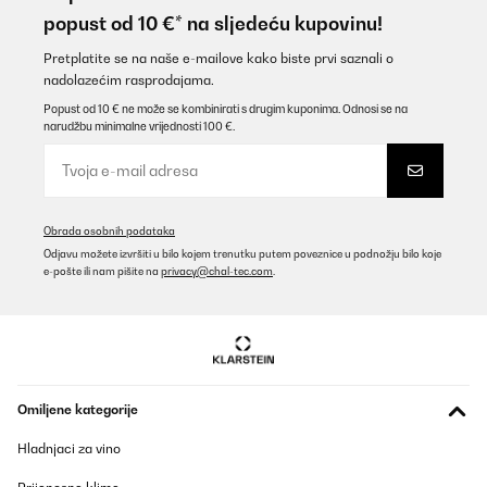
popust od 10 €* na sljedeću kupovinu!
Pretplatite se na naše e-mailove kako biste prvi saznali o
nadolazećim rasprodajama.
Popust od 10 € ne može se kombinirati s drugim kuponima. Odnosi se na
narudžbu minimalne vrijednosti 100 €.
Obrada osobnih podataka
Odjavu možete izvršiti u bilo kojem trenutku putem poveznice u podnožju bilo koje
e-pošte ili nam pišite na
privacy@chal-tec.com
.
Omiljene kategorije
Hladnjaci za vino