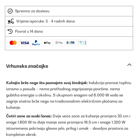
Spremno za dostavu
Vrijeme isporuke: 3 - 4 radnih dana
Povrat u 14 dana
Vrhunske značajke
Kuhajte brže nego što poznajete svoj štednjak:
Indukcija prenosi toplinu
izravno u posuđe – nema prethodnog zagrijavanja površine, nema
gubitka energije u okolinu. S ukupnom snagom od 6.000 W voda se
zagrije znatno brže nego na tradicionalnim električnim pločama za
kuhanje.
Četiri zone za svaki lonac:
Dvije veće zone za kuhanje promjera 20 cm i
snage 1.800 W te dvije manje zone promjera 16,5 cm i snage 1.200 W
istovremeno pokrivaju glavno jelo, prilog i umak – dovoljno prostora za
kompletan obrok.