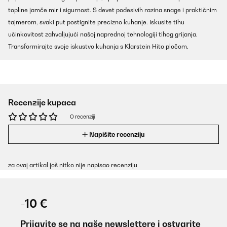
topline jamče mir i sigurnost. S devet podesivih razina snage i praktičnim
tajmerom, svaki put postignite precizno kuhanje. Iskusite tihu
učinkovitost zahvaljujući našoj naprednoj tehnologiji tihog grijanja.
Transformirajte svoje iskustvo kuhanja s Klarstein Hito pločom.
Recenzije kupaca
O recenziji
Napišite recenziju
za ovaj artikal još nitko nije napisao recenziju
-10 €
Prijavite se na naše newslettere i ostvarite