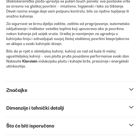
Staklokeramička ploča upravlja se putem touch panela: sve postavke vrše
se izravno na glatkoj površini – intuitivno, higijenski i lako za čišćenje.
Devet razina snage daje vam potpunu kontrolu, bilo za nježno topljenje ili
snažno kuhanje.
Za sigurnost se brinu dječja zaštita, zaštita od pregrijavanja, automatsko
isključivanje i indikator ostatka topline koji upozorava ako je površina
nakon kuhanja još uvijek vruća. Uređaj je namijenjen za ugradnju u
kuhinjsku liniju i zahvaljujući svojoj čistoj staklenoj površini besprijekorno
se uklapa u svaki kuhinjski dizajn.
Bilo da je riječ o obiteljskoj kuhinji, kuhinji za rad od kuće ili maloj
ugostiteljskoj kuhinji – ova ploča pruža pouzdane performanse svaki dan.
Nabavite
Klarstein
indukcijsku ploču i kuhajte brže, preciznije i energetski
učinkovitije.
Značajke
Dimenzije i tehnički detalji
Što će biti isporučeno