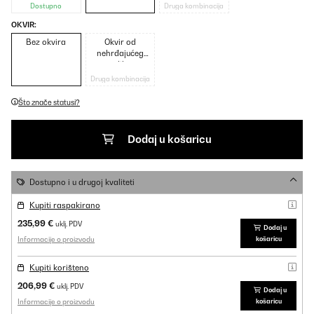
Dostupno
Druga kombinacija
OKVIR:
Bez okvira
Okvir od
nehrđajućeg
čelika
Druga kombinacija
Što znače statusi?
Dodaj u košaricu
Dostupno i u drugoj kvaliteti
Kupiti raspakirano
235,99 €
uklj. PDV
Dodaj u
Informacije o proizvodu
košaricu
Kupiti korišteno
206,99 €
uklj. PDV
Dodaj u
Informacije o proizvodu
košaricu