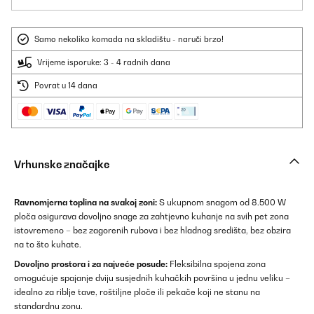
Samo nekoliko komada na skladištu - naruči brzo!
Vrijeme isporuke: 3 - 4 radnih dana
Povrat u 14 dana
Vrhunske značajke
Ravnomjerna toplina na svakoj zoni:
S ukupnom snagom od 8.500 W
ploča osigurava dovoljno snage za zahtjevno kuhanje na svih pet zona
istovremeno – bez zagorenih rubova i bez hladnog središta, bez obzira
na to što kuhate.
Dovoljno prostora i za najveće posude:
Fleksibilna spojena zona
omogućuje spajanje dviju susjednih kuhačkih površina u jednu veliku –
idealno za riblje tave, roštiljne ploče ili pekače koji ne stanu na
standardnu zonu.