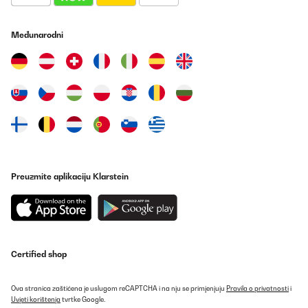
Sono estremamente soddisfatto dell’acquisto! Il venditore è stato
professionale, gentile e molto disponibile. La comunicazione è
Međunarodni
stata eccellente e tutte le mie domande hanno ricevuto risposte
rapide e complete. Consiglio vivamente questo venditore a
chiunque cerchi affidabilità e qualità. Grazie mille per l’ottima
esperienza di acquisto!
Utente Amazon
Prevedi
POTVRĐENI PREGLED
30/07/2024
Preuzmite aplikaciju Klarstein
Preisleistung gut. Gute Qualität. Schnelle Lieferung.
Amazon-Benutzer
Prevedi
Certified shop
POTVRĐENI PREGLED
30/07/2024
Ova stranica zaštićena je uslugom reCAPTCHA i na nju se primjenjuju
Pravila o privatnosti
i
Uvjeti korištenja
tvrtke Google.