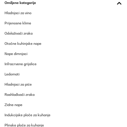
Omiljene kategorije
Amazon user
Prevedi
Hladnjaci za vino
Prijenosne klime
POTVRĐENI PREGLED
27/08/2025
Odvlaživači zraka
Genial, mejor de lo que pensábamos. Aunque se demoró unos
Otočne kuhinjske nape
días en llegar más de lo previsto.
Nape dimnjaci
Usuario/a de amazon
Infracrvene grijalice
Prevedi
Ledomati
POTVRĐENI PREGLED
Hladnjaci za piće
03/08/2025
Mega zufrieden, Gerät ging nach einem Jahr kaputt und es kam
Rashlađivači zraka
anstandslos ein neues Gerät , top Service u Support wärend der
versandzeit
Zidne nape
Amazon-Benutzer
Indukcijske ploče za kuhanje
Prevedi
Plinske ploče za kuhanje