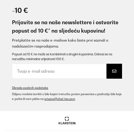
04/01/2026
-10 €
Espectacular, queda tremenda en mi cocina
Prijavite se na naše newslettere i ostvarite
Usuario/a de amazon
popust od 10 €* na sljedeću kupovinu!
Prevedi
Pretplatite se na naše e-mailove kako biste prvi saznali o
nadolazećim rasprodajama.
POTVRĐENI PREGLED
Popust od 10 € ne može se kombinirati s drugim kuponima. Odnosi se na
narudžbu minimalne vrijednosti 100 €.
24/10/2025
Gut
Amazon user
Obrada osobnih podataka
Prevedi
Odjavu možete izvršiti u bilo kojem trenutku putem poveznice u podnožju bilo koje
e-pošte ili nam pišite na
privacy@chal-tec.com
.
POTVRĐENI PREGLED
25/09/2025
Lovely item. As good as any hob. Very pleased and hope it lasts