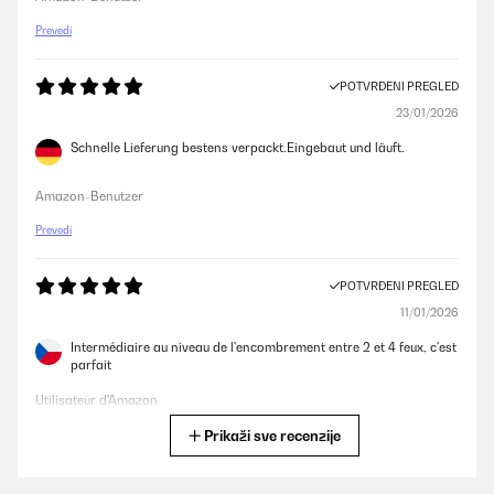
Prevedi
POTVRĐENI PREGLED
23/01/2026
Schnelle Lieferung bestens verpackt.Eingebaut und läuft.
Amazon-Benutzer
Prevedi
POTVRĐENI PREGLED
11/01/2026
Intermédiaire au niveau de l'encombrement entre 2 et 4 feux, c'est
parfait
Utilisateur d'Amazon
Prikaži sve recenzije
Prevedi
POTVRĐENI PREGLED