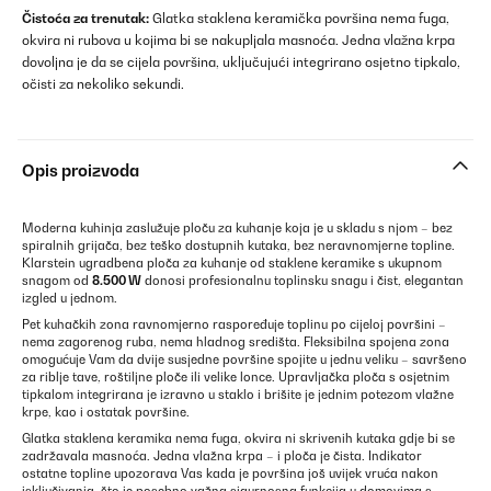
Čistoća za trenutak:
Glatka staklena keramička površina nema fuga,
okvira ni rubova u kojima bi se nakupljala masnoća. Jedna vlažna krpa
dovoljna je da se cijela površina, uključujući integrirano osjetno tipkalo,
očisti za nekoliko sekundi.
Opis proizvoda
Moderna kuhinja zaslužuje ploču za kuhanje koja je u skladu s njom – bez
spiralnih grijača, bez teško dostupnih kutaka, bez neravnomjerne topline.
Klarstein ugradbena ploča za kuhanje od staklene keramike s ukupnom
snagom od
8.500 W
donosi profesionalnu toplinsku snagu i čist, elegantan
izgled u jednom.
Pet kuhačkih zona ravnomjerno raspoređuje toplinu po cijeloj površini –
nema zagorenog ruba, nema hladnog središta. Fleksibilna spojena zona
omogućuje Vam da dvije susjedne površine spojite u jednu veliku – savršeno
za riblje tave, roštiljne ploče ili velike lonce. Upravljačka ploča s osjetnim
tipkalom integrirana je izravno u staklo i brišite je jednim potezom vlažne
krpe, kao i ostatak površine.
Glatka staklena keramika nema fuga, okvira ni skrivenih kutaka gdje bi se
zadržavala masnoća. Jedna vlažna krpa – i ploča je čista. Indikator
ostatne topline upozorava Vas kada je površina još uvijek vruća nakon