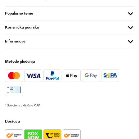
POTVRĐENI PREGLED
Popularne teme
03/08/2025
Mega zufrieden,Gerät ging nach einem Jahr kaputt und es kam
Korisnička podrška
anstandslos ein neues Gerät , top Service u Support wärend der
versandzeit
Informacije
Amazon-Benutzer
Prevedi
Metode plaćanja
POTVRĐENI PREGLED
15/04/2025
Qualität sehr gut, Lieferung schnell
Amazon-Benutzer
* Sve cijene uključuju PDV.
Prevedi
Dostava
POTVRĐENI PREGLED
05/08/2024