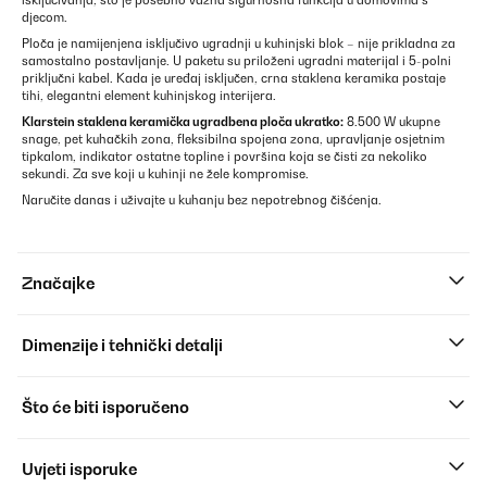
isključivanja, što je posebno važna sigurnosna funkcija u domovima s
djecom.
Ploča je namijenjena isključivo ugradnji u kuhinjski blok – nije prikladna za
samostalno postavljanje. U paketu su priloženi ugradni materijal i 5-polni
priključni kabel. Kada je uređaj isključen, crna staklena keramika postaje
tihi, elegantni element kuhinjskog interijera.
Klarstein staklena keramička ugradbena ploča ukratko:
8.500 W ukupne
snage, pet kuhačkih zona, fleksibilna spojena zona, upravljanje osjetnim
tipkalom, indikator ostatne topline i površina koja se čisti za nekoliko
sekundi. Za sve koji u kuhinji ne žele kompromise.
Naručite danas i uživajte u kuhanju bez nepotrebnog čišćenja.
Značajke
Dimenzije i tehnički detalji
Što će biti isporučeno
Uvjeti isporuke