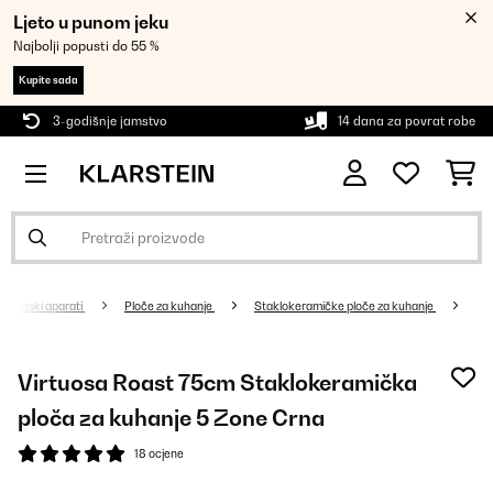
Ljeto u punom jeku
Najbolji popusti do 55 %
Kupite sada
3-godišnje jamstvo
14 dana za povrat robe
Kućanski aparati
Ploče za kuhanje
Staklokeramičke ploče za kuhanje
Virtuosa Roast 75cm Staklokeramička
ploča za kuhanje 5 Zone Crna
18 ocjene