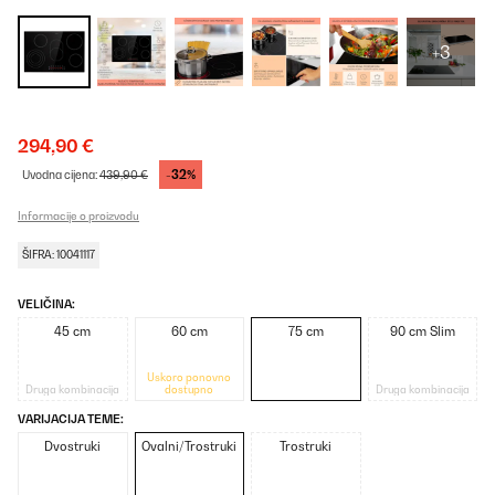
+3
294,90 €
-32%
Uvodna cijena:
439,90 €
Informacije o proizvodu
ŠIFRA: 10041117
VELIČINA:
45 cm
60 cm
75 cm
90 cm Slim
Uskoro ponovno
Druga kombinacija
dostupno
Druga kombinacija
VARIJACIJA TEME:
Dvostruki
Ovalni/Trostruki
Trostruki