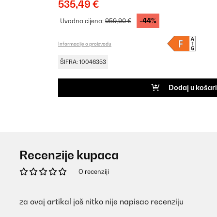
535,49 €
-44%
Uvodna cijena:
959,90 €
Informacije o proizvodu
ŠIFRA: 10046353
Dodaj u košar
Recenzije kupaca
O recenziji
za ovaj artikal još nitko nije napisao recenziju