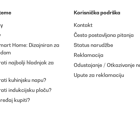
 teme
Korisnička podrška
ay
Kontakt
y
Često postavljana pitanja
Smart Home: Dizajniran za
Status narudžbe
i dom
Reklamacija
ti najbolji hladnjak za
Odustajanje / Otkazivanje 
Upute za reklamaciju
ati kuhinjsku napu?
ati indukcijsku ploču?
uređaj kupiti?