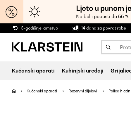
Ljeto u punom j
Najbolji popusti do 55 %
3-godišnje jamstvo
14 dana za povrat robe
Kućanski aparati
Kuhinjski uređaji
Grijalic
Kućanski aparati
Rezervni dijelovi
Polica hladn