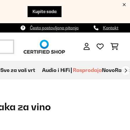
Kupite sada
Često postavljana pitanja
Kontakt
Sve za vaš vrt
Audio i HiFi
Rasprodaja
Novo
Raspa
aka za vino