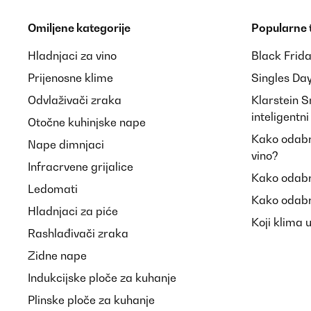
Omiljene kategorije
Popularne
Hladnjaci za vino
Black Frid
Prijenosne klime
Singles Da
Odvlaživači zraka
Klarstein 
inteligentn
Otočne kuhinjske nape
Kako odabra
Nape dimnjaci
vino?
Infracrvene grijalice
Kako odabr
Ledomati
Kako odabr
Hladnjaci za piće
Koji klima 
Rashlađivači zraka
Zidne nape
Indukcijske ploče za kuhanje
Plinske ploče za kuhanje