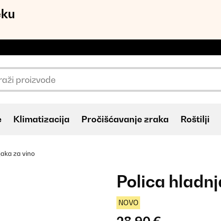
eku
e
Klimatizacija
Pročišćavanje zraka
Roštilji
jaka za vino
Polica hladnj
NOVO