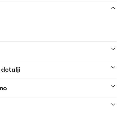
 detalji
eno