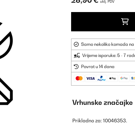
28,90 €
uklj. PDV
Samo nekoliko komada na sk
Vrijeme isporuke: 5 - 7 ra
Povrat u 14 dana
Vrhunske značajke
Prikladno za: 10046353.