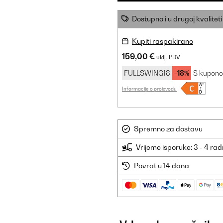
Dostupno i u drugoj kvaliteti
Kupiti raspakirano
159,00 €
uklj. PDV
FULLSWING18
-18%
S kupon
Informacije o proizvodu
Spremno za dostavu
Vrijeme isporuke: 3 - 4 ra
Povrat u 14 dana