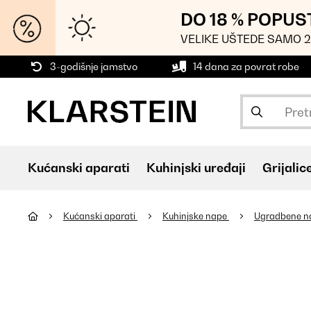
DO 18 % POPUS
VELIKE UŠTEDE SAMO 2
3-godišnje jamstvo
14 dana za povrat robe
Kućanski aparati
Kuhinjski uređaji
Grijalic
Kućanski aparati
Kuhinjske nape
Ugradbene 