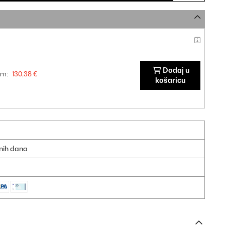
Dodaj u
om:
130,38 €
košaricu
dnih dana