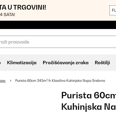
TA U TRGOVINI!
F
4 SATA!
e
Klimatizacija
Pročišćavanje zraka
Roštilji
nape
Purista 60cm 343m³/h Klasična Kuhinjska Napa Srebrna
Purista 60c
Kuhinjska N