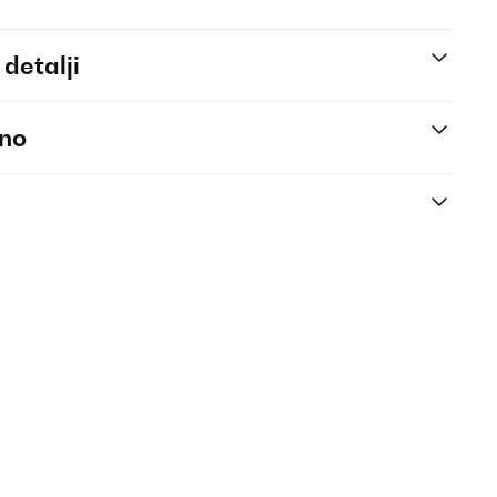
 detalji
eno