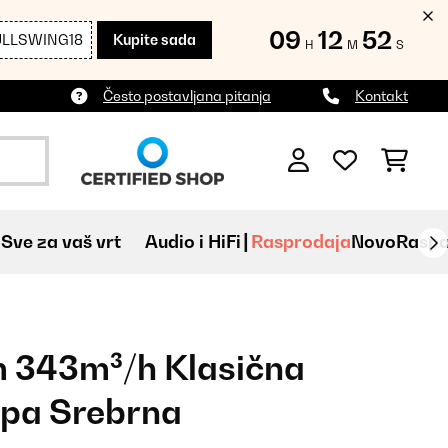
09
12
51
ULLSWING18
Kupite sada
H
M
S
Često postavljana pitanja
Kontakt
Sve za vaš vrt
Audio i HiFi
Rasprodaja
Novo
Raspa
m 343m³/h Klasična
apa Srebrna