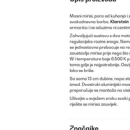
Masni mirisi, para od kuhanja i
svakodnevna borba.
Klarstein
ormarića i ne oduzima ni centi
Zahvaljujući sustavu s dva moto
regulacijske razine snage. Nem
se jednostavno prebacuje na recir
zaustavlja mirise prije nego što
W i temperature boje 6.500 K pr
tamo gdje je najpotrebnije. Osvi
lako se briše.
Sa samo 13 cm dubine, napa sta
iznad. Dvostruki aluminijski masn
preporučuje se montaža na visi
Uživajte u svježem zraku svaki 
riješite se mirisa zauvijek.
Značajke