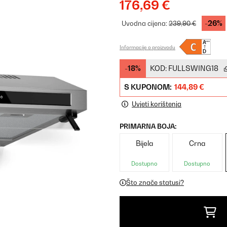
176,69 €
-26%
Uvodna cijena:
239,90 €
Informacije o proizvodu
-18%
KOD:
FULLSWING18
S KUPONOM:
144,89 €
Uvjeti korištenja
PRIMARNA BOJA:
Bijela
Crna
Dostupno
Dostupno
Što znače statusi?