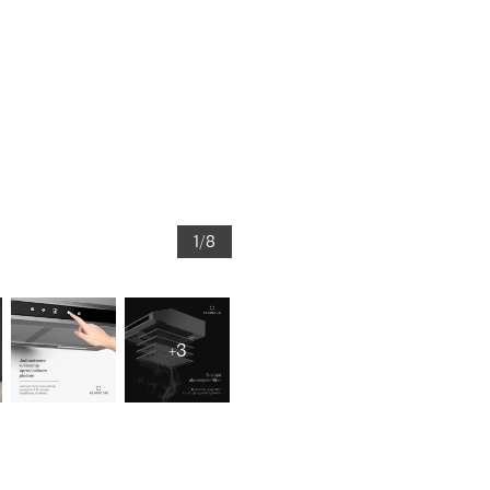
1/8
+3