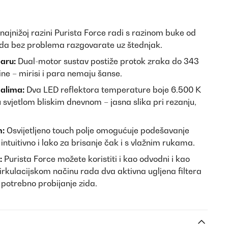
najnižoj razini Purista Force radi s razinom buke od
 da bez problema razgovarate uz štednjak.
aru:
Dual-motor sustav postiže protok zraka do 343
ine – mirisi i para nemaju šanse.
halima:
Dva LED reflektora temperature boje 6.500 K
 svjetlom bliskim dnevnom – jasna slika pri rezanju,
m:
Osvijetljeno touch polje omogućuje podešavanje
 intuitivno i lako za brisanje čak i s vlažnim rukama.
:
Purista Force možete koristiti i kao odvodni i kao
cirkulacijskom načinu rada dva aktivna ugljena filtera
 potrebno probijanje zida.