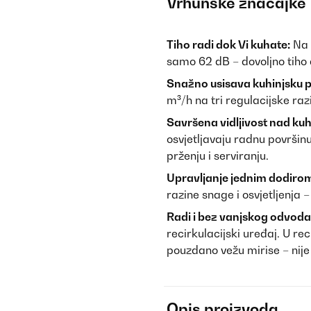
Vrhunske značajke
Tiho radi dok Vi kuhate:
Na 
samo 62 dB – dovoljno tiho
Snažno usisava kuhinjsku p
m³/h na tri regulacijske raz
Savršena vidljivost nad ku
osvjetljavaju radnu površinu
prženju i serviranju.
Upravljanje jednim dodiro
razine snage i osvjetljenja –
Radi i bez vanjskog odvoda
recirkulacijski uređaj. U re
pouzdano vežu mirise – nije
Opis proizvoda