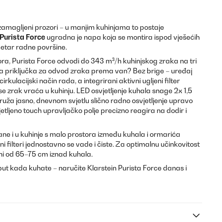
 zamagljeni prozori – u manjim kuhinjama to postaje
 Purista Force
ugradna je napa koja se montira ispod vješećih
metar radne površine.
ra, Purista Force odvodi do 343 m³/h kuhinjskog zraka na tri
a priključka za odvod zraka prema van? Bez brige – uređaj
kulacijski način rada, a integrirani aktivni ugljeni filter
 se zrak vraća u kuhinju. LED osvjetljenje kuhala snage 2x 1,5
uža jasno, dnevnom svjetlu slično radno osvjetljenje upravo
jetljeno touch upravljačko polje precizno reagira na dodir i
ne i u kuhinje s malo prostora između kuhala i ormarića
i filteri jednostavno se vade i čiste. Za optimalnu učinkovitost
ni od 65–75 cm iznad kuhala.
put kada kuhate – naručite Klarstein Purista Force danas i