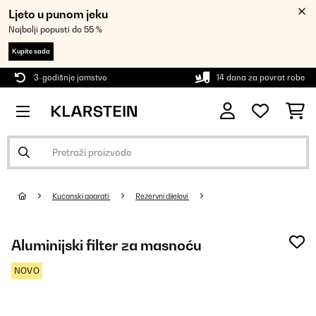
Ljeto u punom jeku
Najbolji popusti do 55 %
Kupite sada
3-godišnje jamstvo
14 dana za povrat robe
Kućanski aparati
Rezervni dijelovi
Aluminijski filter za masnoću
NOVO