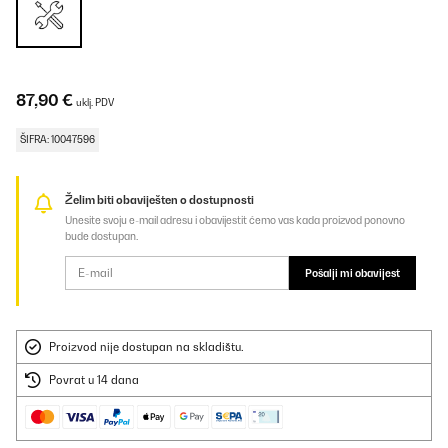
87,90 €
uklj. PDV
ŠIFRA: 10047596
Želim biti obaviješten o dostupnosti
Unesite svoju e-mail adresu i obavijestit ćemo vas kada proizvod ponovno
bude dostupan.
Pošalji mi obavijest
Proizvod nije dostupan na skladištu.
Povrat u 14 dana