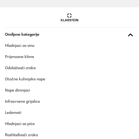
Omiljene kategorije
Hladnjaci za vino
Prijenosne klime
Odvlaživači zraka
Otočne kuhinjske nape
Nape dimnjaci
Infracrvene grijalice
Ledomati
Hladnjaci za piće
Rashlađivači zraka