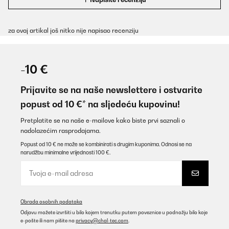
za ovaj artikal još nitko nije napisao recenziju
-10 €
Prijavite se na naše newslettere i ostvarite
popust od 10 €* na sljedeću kupovinu!
Pretplatite se na naše e-mailove kako biste prvi saznali o
nadolazećim rasprodajama.
Popust od 10 € ne može se kombinirati s drugim kuponima. Odnosi se na
narudžbu minimalne vrijednosti 100 €.
Obrada osobnih podataka
Odjavu možete izvršiti u bilo kojem trenutku putem poveznice u podnožju bilo koje
e-pošte ili nam pišite na
privacy@chal-tec.com
.