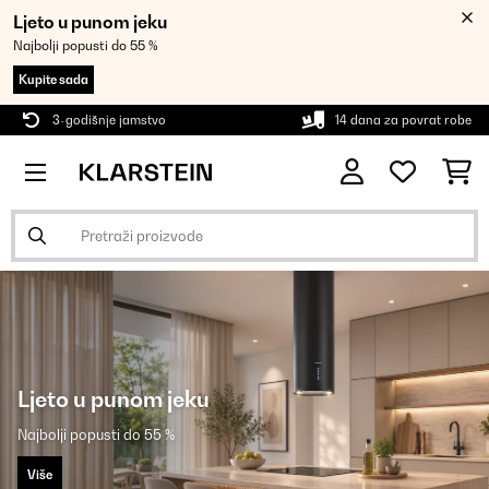
Ljeto u punom jeku
Najbolji popusti do 55 %
Kupite sada
3-godišnje jamstvo
14 dana za povrat robe
Ljeto u punom jeku
Najbolji popusti do 55 %
Više