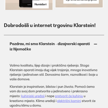
Humidori
Dobrodošli u internet trgovinu Klarstein!
Volimo kvalitetu, lijep dizajn i praktična rješenja. Stoga
Klarstein aparati imaju dug vijek trajanja, mnoga inovativna
rješenja i jedinstven stil. Donosimo šarm, raznolikost i boje u
vaše domove.
Klarstein je inspirativan, blistav i pun života. Pomoći ćemo
vam da svoj dom pretvorite u jedinstveno i prekrasno
mjesto:
kuhinjski uređaji
i nape
pretvorit će kuhinju
u
kreativno mjesto. Klima uređaji i
električni kamini
stvorit će
ugodnu klimu u domu.