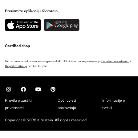
Preuzmite aplikaciju Klarstein
Certified shop
Ova stranica zaštićena je uslugom reCAPTCHA i na nju se primjenjuju
Pravila o privatnosti
i
Uvjeti korištenja
tvrtke Google.
Pravila o zaštiti
Opći uvjeti
Informacije o
privatnosti
poslovanja
tvrtki
Copyright © 2026 Klarstein. All rights reserved