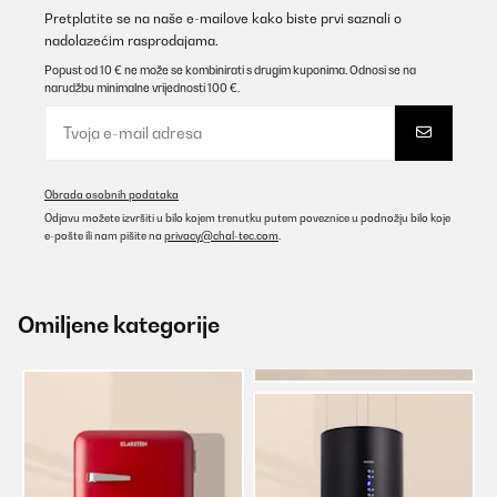
Pretplatite se na naše e-mailove kako biste prvi saznali o
nadolazećim rasprodajama.
Popust od 10 € ne može se kombinirati s drugim kuponima. Odnosi se na
narudžbu minimalne vrijednosti 100 €.
Obrada osobnih podataka
Odjavu možete izvršiti u bilo kojem trenutku putem poveznice u podnožju bilo koje
e-pošte ili nam pišite na
privacy@chal-tec.com
.
Omiljene kategorije