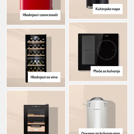
Kuhinjske nape
Hladnjaci i zamrzivači
Ploče za kuhanje
Hladnjaci za vino
Oprema za kuhanje piva