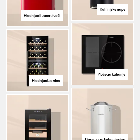
Kuhinjske nape
Hladnjaci i zamrzivači
Ploče za kuhanje
Hladnjaci za vino
Oprema za kuhanje piva