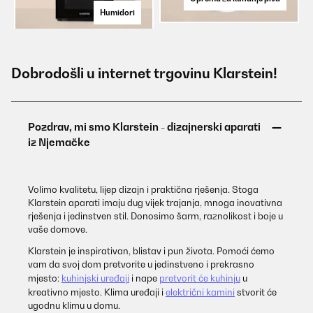
Humidori
Dobrodošli u internet trgovinu Klarstein!
Volimo kvalitetu, lijep dizajn i praktična rješenja. Stoga
Klarstein aparati imaju dug vijek trajanja, mnoga inovativna
rješenja i jedinstven stil. Donosimo šarm, raznolikost i boje u
vaše domove.
Klarstein je inspirativan, blistav i pun života. Pomoći ćemo
vam da svoj dom pretvorite u jedinstveno i prekrasno
mjesto:
kuhinjski uređaji
i nape
pretvorit će kuhinju
u
kreativno mjesto. Klima uređaji i
električni kamini
stvorit će
ugodnu klimu u domu.