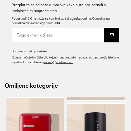
Pretplatite se na naše e-mailove kako biste prvi saznali o
nadolazećim rasprodajama.
Popust od 10 € ne može se kombinirati s drugim kuponima. Odnosi se na
narudžbu minimalne vrijednosti 100 €.
Obrada osobnih podataka
Odjavu možete izvršiti u bilo kojem trenutku putem poveznice u podnožju bilo koje
e-pošte ili nam pišite na
privacy@chal-tec.com
.
Omiljene kategorije