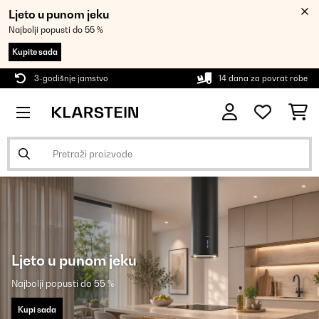
Ljeto u punom jeku
Najbolji popusti do 55 %
Kupite sada
3-godišnje jamstvo
14 dana za povrat robe
Ljeto u punom jeku
Najbolji popusti do 55 %
Kupi sada