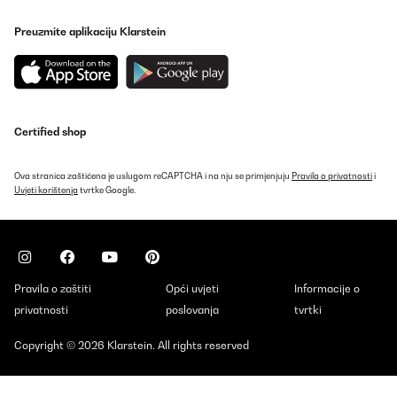
Preuzmite aplikaciju Klarstein
Certified shop
Ova stranica zaštićena je uslugom reCAPTCHA i na nju se primjenjuju
Pravila o privatnosti
i
Uvjeti korištenja
tvrtke Google.
Pravila o zaštiti
Opći uvjeti
Informacije o
privatnosti
poslovanja
tvrtki
Copyright © 2026 Klarstein. All rights reserved