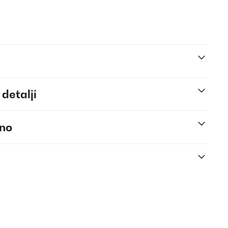
 detalji
eno