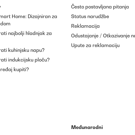
y
Često postavljana pitanja
Smart Home: Dizajniran za
Status narudžbe
i dom
Reklamacija
ti najbolji hladnjak za
Odustajanje / Otkazivanje 
Upute za reklamaciju
ati kuhinjsku napu?
ati indukcijsku ploču?
uređaj kupiti?
Međunarodni