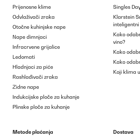
Prijenosne klime
Singles Da
Odvlaživači zraka
Klarstein 
inteligentn
Otočne kuhinjske nape
Kako odabra
Nape dimnjaci
vino?
Infracrvene grijalice
Kako odabr
Ledomati
Kako odabr
Hladnjaci za piće
Koji klima 
Rashlađivači zraka
Zidne nape
Indukcijske ploče za kuhanje
Plinske ploče za kuhanje
Metode plaćanja
Dostava