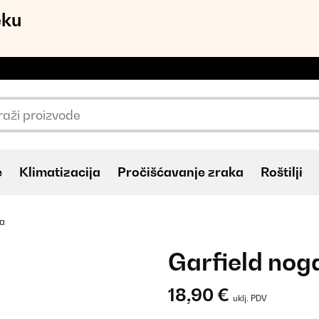
eku
e
Klimatizacija
Pročišćavanje zraka
Roštilji
ga
Garfield nog
18,90 €
uklj. PDV