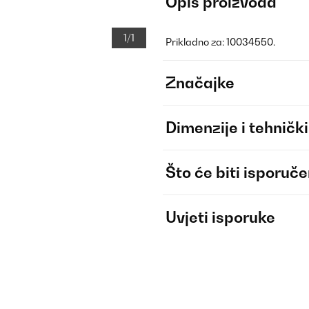
Opis proizvoda
1/1
Prikladno za: 10034550.
Značajke
Dimenzije i tehnički
Što će biti isporuč
Uvjeti isporuke