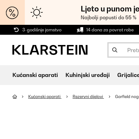
Ljeto u punom j
Najbolji popusti do 55 %
3-godišnje jamstvo
14 dana za povrat robe
Kućanski aparati
Kuhinjski uređaji
Grijalic
Kućanski aparati
Rezervni dijelovi
Garfield no