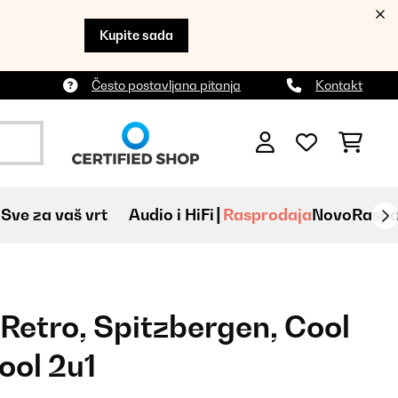
Kupite sada
Često postavljana pitanja
Kontakt
Sve za vaš vrt
Audio i HiFi
Rasprodaja
Novo
Raspa
 Retro, Spitzbergen, Cool
ool 2u1