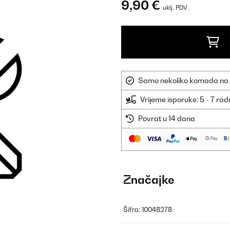
9,90 €
uklj. PDV
Samo nekoliko komada na sk
Vrijeme isporuke: 5 - 7 ra
Povrat u 14 dana
Značajke
Šifra: 10048278