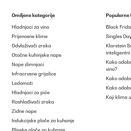
Omiljene kategorije
Popularne
Hladnjaci za vino
Black Frid
Prijenosne klime
Singles Da
Odvlaživači zraka
Klarstein 
inteligentn
Otočne kuhinjske nape
Kako odabra
Nape dimnjaci
vino?
Infracrvene grijalice
Kako odabr
Ledomati
Kako odabr
Hladnjaci za piće
Koji klima 
Rashlađivači zraka
Zidne nape
Indukcijske ploče za kuhanje
Plinske ploče za kuhanje