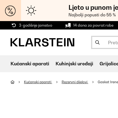
Ljeto u punom j
Najbolji popusti do 55 %
3-godišnje jamstvo
14 dana za povrat robe
Kućanski aparati
Kuhinjski uređaji
Grijalic
Kućanski aparati
Rezervni dijelovi
Gasket Irene