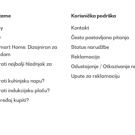
 teme
Korisnička podrška
ay
Kontakt
y
Često postavljana pitanja
Smart Home: Dizajniran za
Status narudžbe
i dom
Reklamacija
ti najbolji hladnjak za
Odustajanje / Otkazivanje 
Upute za reklamaciju
ati kuhinjsku napu?
ati indukcijsku ploču?
uređaj kupiti?