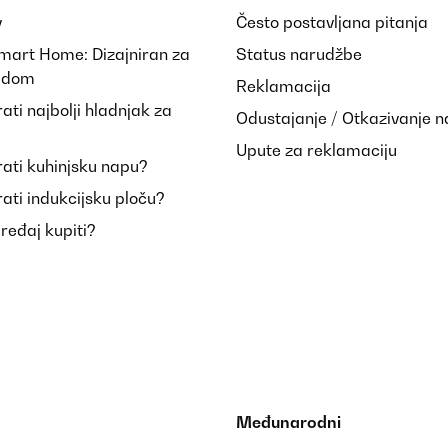
y
Često postavljana pitanja
Smart Home: Dizajniran za
Status narudžbe
i dom
Reklamacija
ti najbolji hladnjak za
Odustajanje / Otkazivanje 
Upute za reklamaciju
ati kuhinjsku napu?
ati indukcijsku ploču?
uređaj kupiti?
Međunarodni