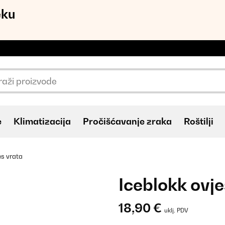
eku
e
Klimatizacija
Pročišćavanje zraka
Roštilji
es vrata
Iceblokk ovje
18,90 €
uklj. PDV