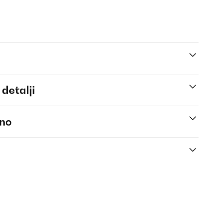
 detalji
eno