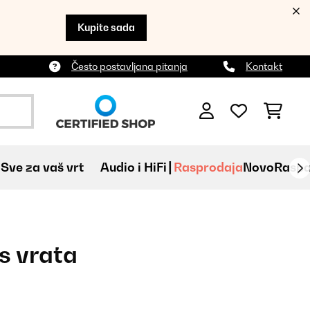
Kupite sada
Često postavljana pitanja
Kontakt
Sve za vaš vrt
Audio i HiFi
Rasprodaja
Novo
Raspa
s vrata