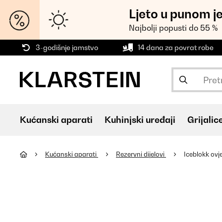
Ljeto u punom j
Najbolji popusti do 55 %
3-godišnje jamstvo
14 dana za povrat robe
Kućanski aparati
Kuhinjski uređaji
Grijalic
Kućanski aparati
Rezervni dijelovi
Iceblokk ovj