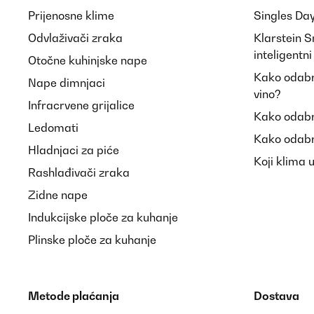
Prijenosne klime
Singles Da
Odvlaživači zraka
Klarstein 
inteligentn
Otočne kuhinjske nape
Kako odabra
Nape dimnjaci
vino?
Infracrvene grijalice
Kako odabr
Ledomati
Kako odabr
Hladnjaci za piće
Koji klima 
Rashlađivači zraka
Zidne nape
Indukcijske ploče za kuhanje
Plinske ploče za kuhanje
Metode plaćanja
Dostava