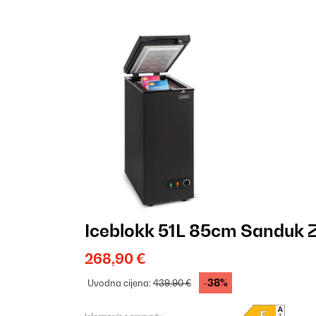
Iceblokk 51L 85cm Sanduk 
268,90 €
-38%
Uvodna cijena:
439,90 €