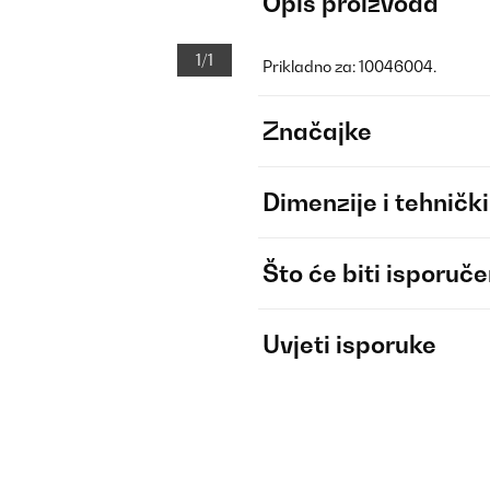
Opis proizvoda
1/1
Prikladno za: 10046004.
Značajke
Dimenzije i tehnički
Što će biti isporuč
Uvjeti isporuke