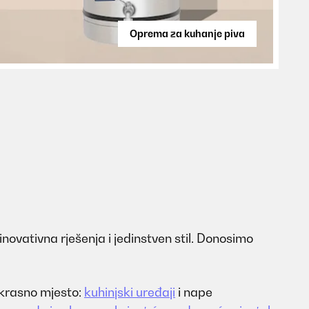
Oprema za kuhanje piva
inovativna rješenja i jedinstven stil. Donosimo
rekrasno mjesto:
kuhinjski uređaji
i nape