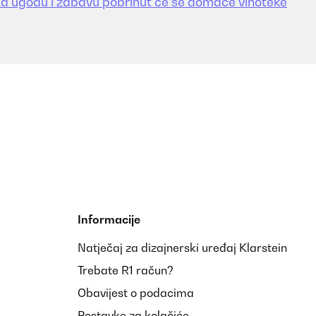
a ugodu i zabavu pobrinut će se domaće vinoteke
Informacije
Natječaj za dizajnerski uređaj Klarstein
Trebate R1 račun?
Obavijest o podacima
Postavke za kolačiće