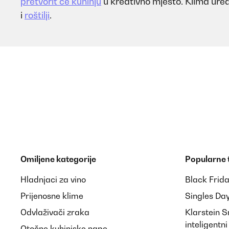
pretvorit će kuhinju
u kreativno mjesto. Klima uređ
i
roštilji
.
Omiljene kategorije
Popularne
Hladnjaci za vino
Black Frid
Prijenosne klime
Singles Da
Odvlaživači zraka
Klarstein 
inteligentn
Otočne kuhinjske nape