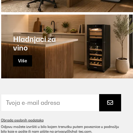
Hladnjaci za
vino
Više
Obrada osobnih podataka
Odjavu možete izvršiti u bilo kojem trenutku putem poveznice u podnožju
bilo koje e-pošte ili nam pišite na
privacy@chal-tec.com
.