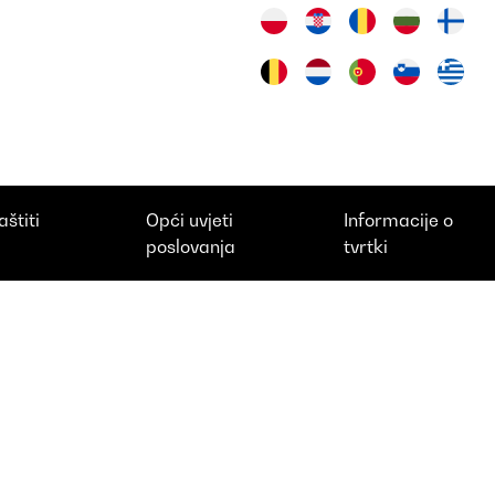
aštiti
Opći uvjeti
Informacije o
i
poslovanja
tvrtki