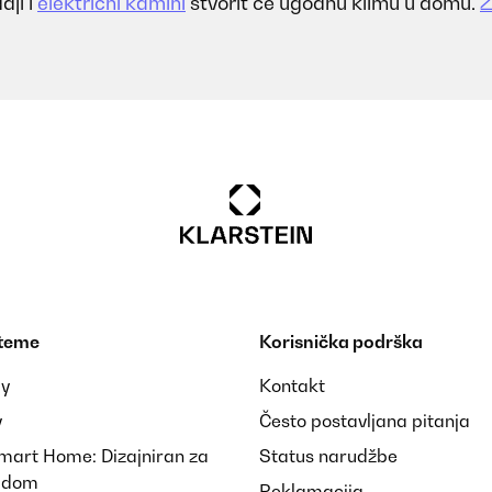
aji i
električni kamini
stvorit će ugodnu klimu u domu.
Z
 teme
Korisnička podrška
ay
Kontakt
y
Često postavljana pitanja
Smart Home: Dizajniran za
Status narudžbe
i dom
Reklamacija