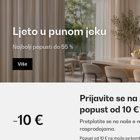
Ljeto u punom jeku
Najbolji popusti do 55 %
Više
Prijavite se na
popust od 10 €
-10 €
Pretplatite se na naše e-
rasprodajama.
Popust od 10 € ne može se komb