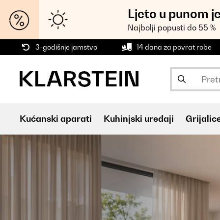
Ljeto u punom j
Najbolji popusti do 55 %
3-godišnje jamstvo
14 dana za povrat robe
Kućanski aparati
Kuhinjski uređaji
Grijalic