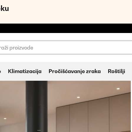
eku
e
Klimatizacija
Pročišćavanje zraka
Roštilji