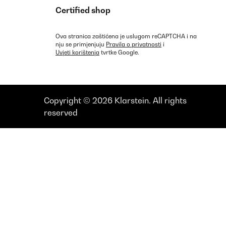
Certified shop
Ova stranica zaštićena je uslugom reCAPTCHA i na
nju se primjenjuju
Pravila o privatnosti
i
Uvjeti korištenja
tvrtke Google.
Copyright © 2026 Klarstein. All rights
reserved