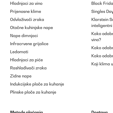
Hladnjaci za vino
Black Frid
Prijenosne klime
Singles Da
Odvlaživači zraka
Klarstein 
inteligentn
Otočne kuhinjske nape
Kako odabra
Nape dimnjaci
vino?
Infracrvene grijalice
Kako odabr
Ledomati
Kako odabr
Hladnjaci za piće
Koji klima 
Rashlađivači zraka
Zidne nape
Indukcijske ploče za kuhanje
Plinske ploče za kuhanje
Metode plaćanja
Dostava