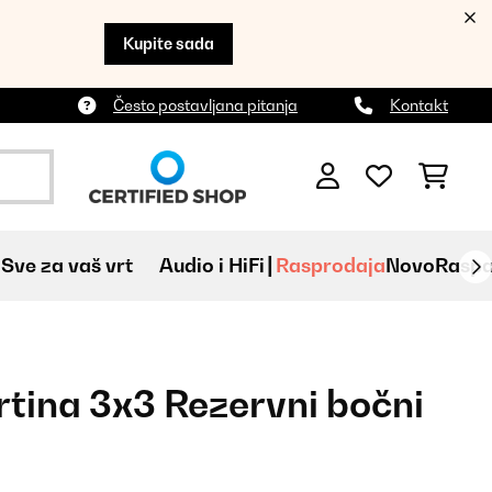
Kupite sada
Često postavljana pitanja
Kontakt
Sve za vaš vrt
Audio i HiFi
Rasprodaja
Novo
Raspa
tina 3x3 Rezervni bočni