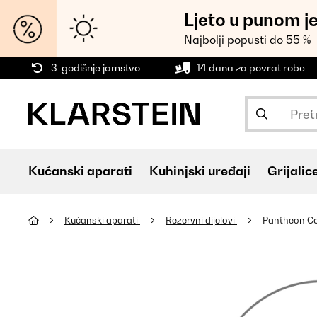
Ljeto u punom j
Najbolji popusti do 55 %
3-godišnje jamstvo
14 dana za povrat robe
Kućanski aparati
Kuhinjski uređaji
Grijalic
Kućanski aparati
Rezervni dijelovi
Pantheon Cor