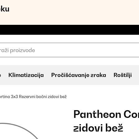
eku
e
Klimatizacija
Pročišćavanje zraka
Roštilji
tina 3x3 Rezervni bočni zidovi bež
Pantheon Cor
zidovi bež