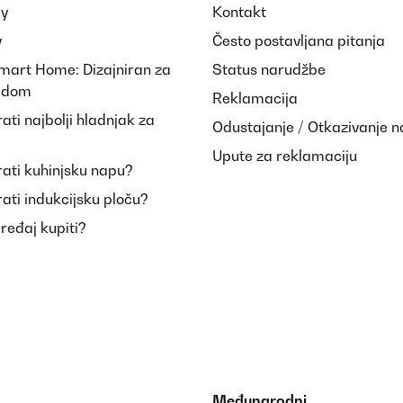
ay
Kontakt
y
Često postavljana pitanja
Smart Home: Dizajniran za
Status narudžbe
i dom
Reklamacija
ti najbolji hladnjak za
Odustajanje / Otkazivanje 
Upute za reklamaciju
ati kuhinjsku napu?
ati indukcijsku ploču?
uređaj kupiti?
Međunarodni