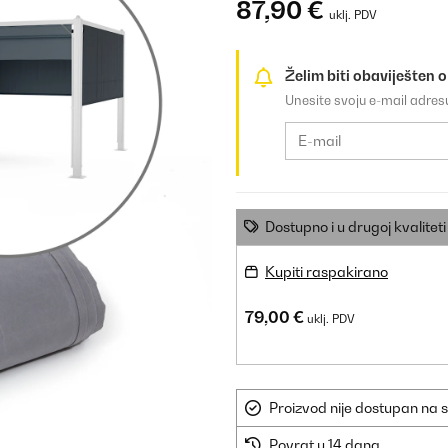
87,90 €
uklj. PDV
Želim biti obaviješten 
Unesite svoju e-mail adre
Dostupno i u drugoj kvaliteti
Kupiti raspakirano
79,00 €
uklj. PDV
Proizvod nije dostupan na s
Povrat u 14 dana