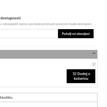
o dostupnosti
su i obavijestit ćemo vas kada proizvod ponovno bude dostupan.
Pošalji mi obavijest
Dodaj u
košaricu
kladištu.