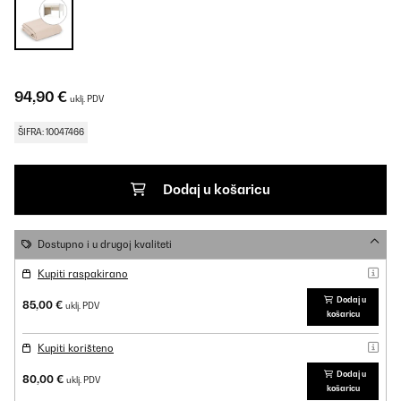
94,90 €
uklj. PDV
ŠIFRA: 10047466
Dodaj u košaricu
Dostupno i u drugoj kvaliteti
Kupiti raspakirano
Dodaj u
85,00 €
uklj. PDV
košaricu
Kupiti korišteno
Dodaj u
80,00 €
uklj. PDV
košaricu