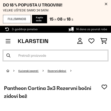
DO 18 % POPUSTA U TRGOVINI!
VELIKE UŠTEDE SAMO 24 SATA!
Kupite
15
08
17
FULLSWING18
H
M
S
sada
3-godišnje jamstvo
14 dana za povrat robe
Kućanski aparati
Rezervni dijelovi
Pantheon Cortina 3x3 Rezervni bočni
zidovi bež