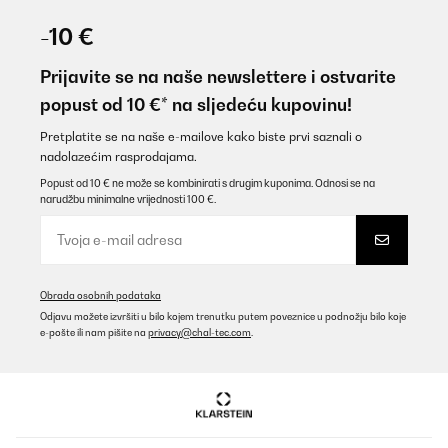
-10 €
Prijavite se na naše newslettere i ostvarite
popust od 10 €* na sljedeću kupovinu!
Pretplatite se na naše e-mailove kako biste prvi saznali o
nadolazećim rasprodajama.
Popust od 10 € ne može se kombinirati s drugim kuponima. Odnosi se na
narudžbu minimalne vrijednosti 100 €.
Obrada osobnih podataka
Odjavu možete izvršiti u bilo kojem trenutku putem poveznice u podnožju bilo koje
e-pošte ili nam pišite na
privacy@chal-tec.com
.