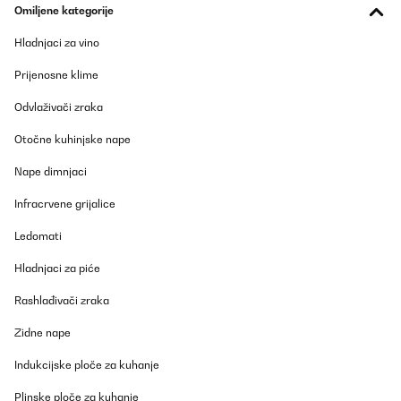
Omiljene kategorije
Hladnjaci za vino
Prijenosne klime
Odvlaživači zraka
Otočne kuhinjske nape
Nape dimnjaci
Infracrvene grijalice
Ledomati
Hladnjaci za piće
Rashlađivači zraka
Zidne nape
Indukcijske ploče za kuhanje
Plinske ploče za kuhanje