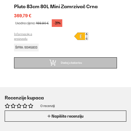
Pluto 83cm 80L Mini Zamrzivač Crna
369,79 €
-21%
Uvodna cijena:
469,90 €
Informacije o
proizvodu
ŠIFRA: 10045803
Dodaj u košaricu
Recenzije kupaca
O recenziji
Napišite recenziju