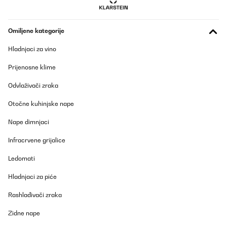
Omiljene kategorije
Hladnjaci za vino
Prijenosne klime
Odvlaživači zraka
Otočne kuhinjske nape
Nape dimnjaci
Infracrvene grijalice
Ledomati
Hladnjaci za piće
Rashlađivači zraka
Zidne nape