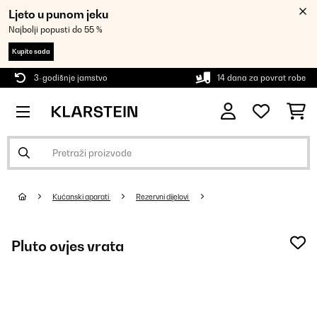
Ljeto u punom jeku
Najbolji popusti do 55 %
Kupite sada
3-godišnje jamstvo
14 dana za povrat robe
Kućanski aparati
Rezervni dijelovi
Pluto ovjes vrata