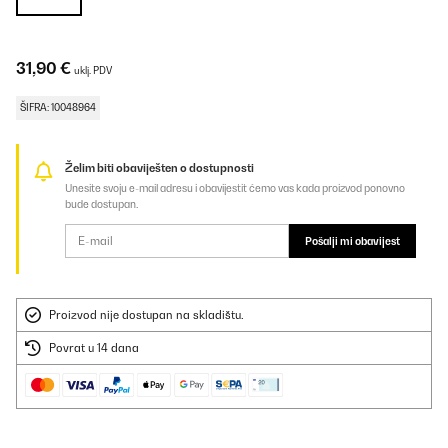
31,90 €
uklj. PDV
ŠIFRA: 10048964
Želim biti obaviješten o dostupnosti
Unesite svoju e-mail adresu i obavijestit ćemo vas kada proizvod ponovno
bude dostupan.
Pošalji mi obavijest
Proizvod nije dostupan na skladištu.
Povrat u 14 dana