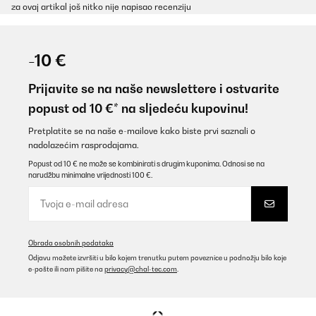
za ovaj artikal još nitko nije napisao recenziju
-10 €
Prijavite se na naše newslettere i ostvarite
popust od 10 €* na sljedeću kupovinu!
Pretplatite se na naše e-mailove kako biste prvi saznali o
nadolazećim rasprodajama.
Popust od 10 € ne može se kombinirati s drugim kuponima. Odnosi se na
narudžbu minimalne vrijednosti 100 €.
Obrada osobnih podataka
Odjavu možete izvršiti u bilo kojem trenutku putem poveznice u podnožju bilo koje
e-pošte ili nam pišite na
privacy@chal-tec.com
.