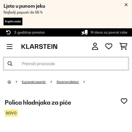
Ljeto u punom jeku
Najbolji popusti do 55 %
Kupite sada
3-godišnje jamstvo
14 dana za povrat robe
Kućanski aparati
Rezervni dijelovi
Polica hladnjaka za piće
NOVO