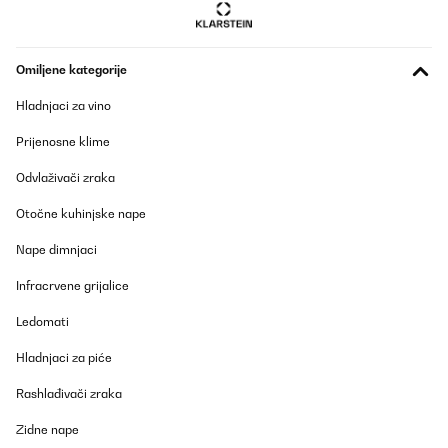
Omiljene kategorije
Hladnjaci za vino
Prijenosne klime
Odvlaživači zraka
Otočne kuhinjske nape
Nape dimnjaci
Infracrvene grijalice
Ledomati
Hladnjaci za piće
Rashlađivači zraka
Zidne nape