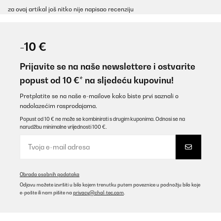
za ovaj artikal još nitko nije napisao recenziju
-10 €
Prijavite se na naše newslettere i ostvarite
popust od 10 €* na sljedeću kupovinu!
Pretplatite se na naše e-mailove kako biste prvi saznali o
nadolazećim rasprodajama.
Popust od 10 € ne može se kombinirati s drugim kuponima. Odnosi se na
narudžbu minimalne vrijednosti 100 €.
Obrada osobnih podataka
Odjavu možete izvršiti u bilo kojem trenutku putem poveznice u podnožju bilo koje
e-pošte ili nam pišite na
privacy@chal-tec.com
.