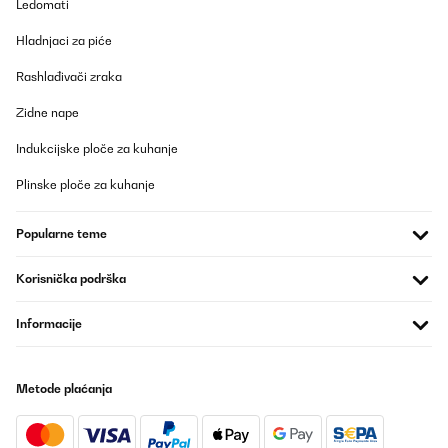
Ledomati
POTVRĐENI PREGLED
Hladnjaci za piće
16/12/2025
Really good product and very good communication with the
Rashlađivači zraka
seller.
Zidne nape
Amazon user
Indukcijske ploče za kuhanje
Prevedi
Plinske ploče za kuhanje
POTVRĐENI PREGLED
14/12/2025
Popularne teme
Bellissime oltre alle mie aspettative
Korisnička podrška
Utente Amazon
Informacije
Prevedi
POTVRĐENI PREGLED
Metode plaćanja
14/12/2025
Bellissime oltre alle mie aspettative