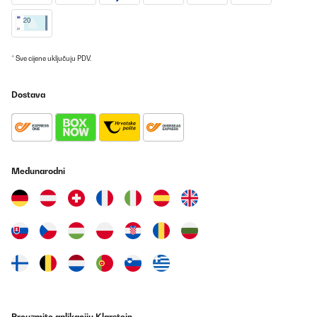
Utilisateur d'Amazon
Prevedi
* Sve cijene uključuju PDV.
POTVRĐENI PREGLED
Dostava
14/12/2025
Funktioniert bisher recht gut. +5 Grad ist die minimalste
Temperatur welche man einstellen kann. Diese ist aber eher nur
im unterem Bereich des Kühlschranks erreichbar. Also Weiswein
unten Rotweine oben hineinlegen :)Für Frizzante oder Sekt etwas
zu warm ;) Lautstärke ist in Ordnung
Međunarodni
Amazon-Benutzer
Prevedi
POTVRĐENI PREGLED
07/12/2025
Pünktliche Lieferung, schönes Design, ich habe ihn in weiß
bestellt, es passen sowohl Wein als auch Sekt Flaschen hinein.
Wirklich praktisch zum schlichten, sehr zu empfehlen, auch das
Preuzmite aplikaciju Klarstein