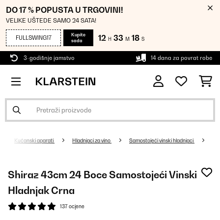
DO 17 % POPUSTA U TRGOVINI!
VELIKE UŠTEDE SAMO 24 SATA!
Kupite
12
33
17
FULLSWING17
H
M
S
sada
3-godišnje jamstvo
14 dana za povrat robe
Kućanski aparati
Hladnjaci za vino
Samostojeći vinski hladnjaci
Shiraz 43cm 24 Boce Samostojeći Vinski
Hladnjak Crna
137 ocjene