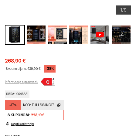
1/9
+4
268,90 €
-38%
Uvodna cijena:
439,90 €
Informacije o proizvodu
ŠIFRA: 10045881
-17%
KOD:
FULLSWING17
S KUPONOM:
223,19 €
Uvjeti korištenja