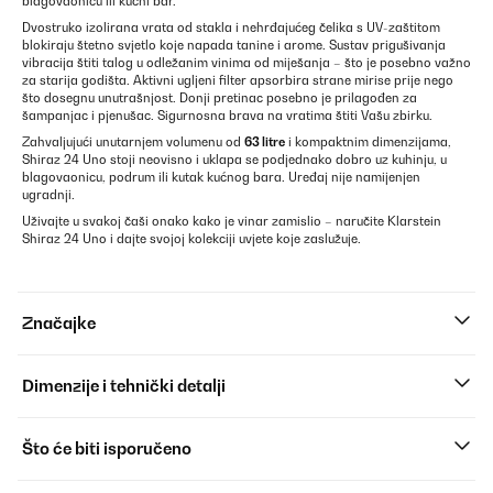
blagovaonicu ili kućni bar.
Dvostruko izolirana vrata od stakla i nehrđajućeg čelika s UV-zaštitom
blokiraju štetno svjetlo koje napada tanine i arome. Sustav prigušivanja
vibracija štiti talog u odležanim vinima od miješanja – što je posebno važno
za starija godišta. Aktivni ugljeni filter apsorbira strane mirise prije nego
što dosegnu unutrašnjost. Donji pretinac posebno je prilagođen za
šampanjac i pjenušac. Sigurnosna brava na vratima štiti Vašu zbirku.
Zahvaljujući unutarnjem volumenu od
63 litre
i kompaktnim dimenzijama,
Shiraz 24 Uno stoji neovisno i uklapa se podjednako dobro uz kuhinju, u
blagovaonicu, podrum ili kutak kućnog bara. Uređaj nije namijenjen
ugradnji.
Uživajte u svakoj čaši onako kako je vinar zamislio – naručite Klarstein
Shiraz 24 Uno i dajte svojoj kolekciji uvjete koje zaslužuje.
Značajke
Dimenzije i tehnički detalji
Što će biti isporučeno