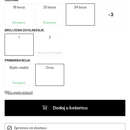
OBUJAM:
16 boca
20 boca
24 boce
+3
Dostupno
Dostupno
BROJ ZONA ZA HLAĐENJE:
1
2
Druga kombinacija
PRIMARNA BOJA:
Bijelo staklo
Crna
Dostupno
Što znače statusi?
Dodaj u košaricu
Spremno za dostavu