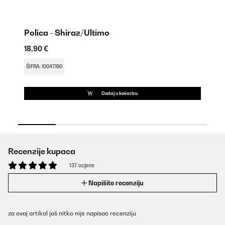
Polica - Shiraz/Ultimo
Br
18,90 €
16
ŠIFRA: 10047190
ŠI
Dodaj u košaricu
Recenzije kupaca
137 ocjene
Napišite recenziju
za ovaj artikal još nitko nije napisao recenziju