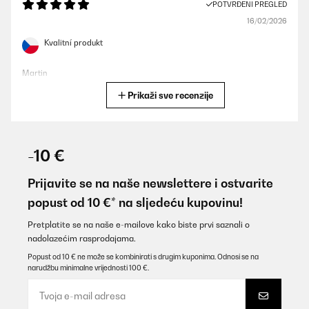
POTVRĐENI PREGLED
16/02/2026
Kvalitní produkt
Martin
Prikaži sve recenzije
Prevedi
POTVRĐENI PREGLED
09/02/2026
-10 €
Sehr schön und gute Qualität
Prijavite se na naše newslettere i ostvarite
Amazon-Benutzer
popust od 10 €* na sljedeću kupovinu!
Prevedi
Pretplatite se na naše e-mailove kako biste prvi saznali o
nadolazećim rasprodajama.
POTVRĐENI PREGLED
Popust od 10 € ne može se kombinirati s drugim kuponima. Odnosi se na
narudžbu minimalne vrijednosti 100 €.
17/01/2026
great addition to dining roomkeeps our wine at optimum
temperatureand looks good