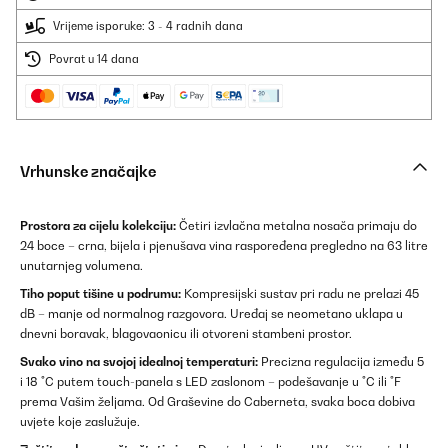
Vrijeme isporuke: 3 - 4 radnih dana
Povrat u 14 dana
Vrhunske značajke
Prostora za cijelu kolekciju:
Četiri izvlačna metalna nosača primaju do
24 boce – crna, bijela i pjenušava vina raspoređena pregledno na 63 litre
unutarnjeg volumena.
Tiho poput tišine u podrumu:
Kompresijski sustav pri radu ne prelazi 45
dB – manje od normalnog razgovora. Uređaj se neometano uklapa u
dnevni boravak, blagovaonicu ili otvoreni stambeni prostor.
Svako vino na svojoj idealnoj temperaturi:
Precizna regulacija između 5
i 18 °C putem touch-panela s LED zaslonom – podešavanje u °C ili °F
prema Vašim željama. Od Graševine do Caberneta, svaka boca dobiva
uvjete koje zaslužuje.