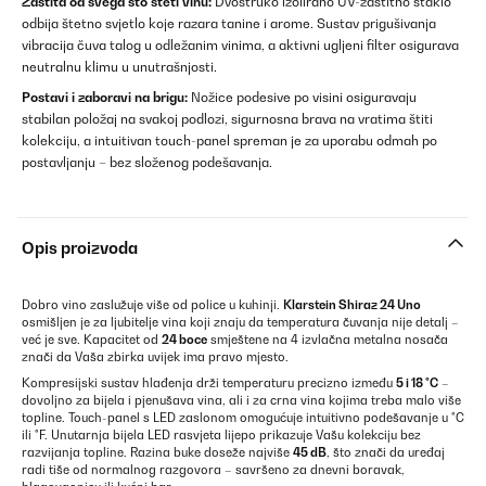
Zaštita od svega što šteti vinu:
Dvostruko izolirano UV-zaštitno staklo
odbija štetno svjetlo koje razara tanine i arome. Sustav prigušivanja
vibracija čuva talog u odležanim vinima, a aktivni ugljeni filter osigurava
neutralnu klimu u unutrašnjosti.
Postavi i zaboravi na brigu:
Nožice podesive po visini osiguravaju
stabilan položaj na svakoj podlozi, sigurnosna brava na vratima štiti
kolekciju, a intuitivan touch-panel spreman je za uporabu odmah po
postavljanju – bez složenog podešavanja.
Opis proizvoda
Dobro vino zaslužuje više od police u kuhinji.
Klarstein Shiraz 24 Uno
osmišljen je za ljubitelje vina koji znaju da temperatura čuvanja nije detalj –
već je sve. Kapacitet od
24 boce
smještene na 4 izvlačna metalna nosača
znači da Vaša zbirka uvijek ima pravo mjesto.
Kompresijski sustav hlađenja drži temperaturu precizno između
5 i 18 °C
–
dovoljno za bijela i pjenušava vina, ali i za crna vina kojima treba malo više
topline. Touch-panel s LED zaslonom omogućuje intuitivno podešavanje u °C
ili °F. Unutarnja bijela LED rasvjeta lijepo prikazuje Vašu kolekciju bez
razvijanja topline. Razina buke doseže najviše
45 dB
, što znači da uređaj
radi tiše od normalnog razgovora – savršeno za dnevni boravak,