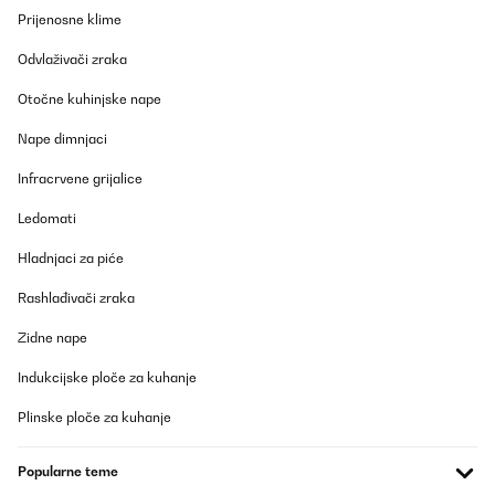
Prijenosne klime
POTVRĐENI PREGLED
Odvlaživači zraka
01/10/2023
Otočne kuhinjske nape
Comparando con otros esta genial. He visto en varios en
grandes superficies del mismo precio o algo mas caro con peor
calidad.
Nape dimnjaci
Usuario/a de amazon
Infracrvene grijalice
Prevedi
Ledomati
Hladnjaci za piće
POTVRĐENI PREGLED
11/09/2023
Rashlađivači zraka
É bom para descontrair e relaxar os músculos. É irritante no
Zidne nape
começo, mas funciona se você for consistente. O produto é de
boa qualidade.
Indukcijske ploče za kuhanje
Usuario/a de amazon
Plinske ploče za kuhanje
Prevedi
Popularne teme
POTVRĐENI PREGLED