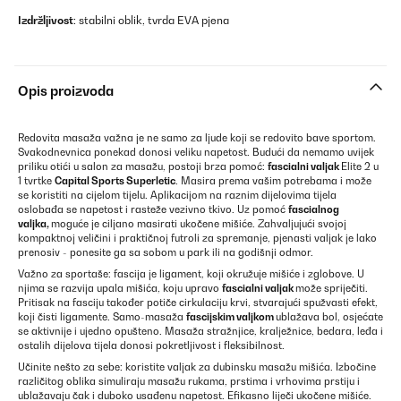
Izdržljivost
: stabilni oblik, tvrda EVA pjena
Opis proizvoda
Redovita masaža važna je ne samo za ljude koji se redovito bave sportom.
Svakodnevnica ponekad donosi veliku napetost. Budući da nemamo uvijek
priliku otići u salon za masažu, postoji brza pomoć:
fascialni valjak
Elite 2 u
1 tvrtke
Capital Sports Superletic
. Masira prema vašim potrebama i može
se koristiti na cijelom tijelu. Aplikacijom na raznim dijelovima tijela
oslobađa se napetost i rasteže vezivno tkivo. Uz pomoć
fascialnog
valjka,
moguće je ciljano masirati ukočene mišiće. Zahvaljujući svojoj
kompaktnoj veličini i praktičnoj futroli za spremanje, pjenasti valjak je lako
prenosiv - ponesite ga sa sobom u park ili na godišnji odmor.
Važno za sportaše: fascija je ligament, koji okružuje mišiće i zglobove. U
njima se razvija upala mišića, koju upravo
fascialni valjak
može spriječiti.
Pritisak na fasciju također potiče cirkulaciju krvi, stvarajući spužvasti efekt,
koji čisti ligamente. Samo-masaža
fascijskim valjkom
ublažava bol, osjećate
se aktivnije i ujedno opušteno. Masaža stražnjice, kralježnice, bedara, leđa i
ostalih dijelova tijela donosi pokretljivost i fleksibilnost.
Učinite nešto za sebe: koristite valjak za dubinsku masažu mišića. Izbočine
različitog oblika simuliraju masažu rukama, prstima i vrhovima prstiju i
ublažavaju čak i duboko usađenu napetost. Efikasno liječi ukočene mišiće.