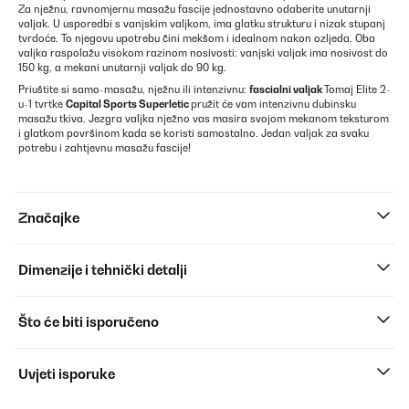
Za nježnu, ravnomjernu masažu fascije jednostavno odaberite unutarnji
valjak. U usporedbi s vanjskim valjkom, ima glatku strukturu i nizak stupanj
tvrdoće. To njegovu upotrebu čini mekšom i idealnom nakon ozljeda. Oba
valjka raspolažu visokom razinom nosivosti: vanjski valjak ima nosivost do
150 kg, a mekani unutarnji valjak do 90 kg.
Priuštite si samo-masažu, nježnu ili intenzivnu:
fascialni valjak
Tomaj Elite 2-
u-1 tvrtke
Capital Sports Superletic
pružit će vam intenzivnu dubinsku
masažu tkiva. Jezgra valjka nježno vas masira svojom mekanom teksturom
i glatkom površinom kada se koristi samostalno. Jedan valjak za svaku
potrebu i zahtjevnu masažu fascije!
Značajke
Dimenzije i tehnički detalji
Što će biti isporučeno
Uvjeti isporuke