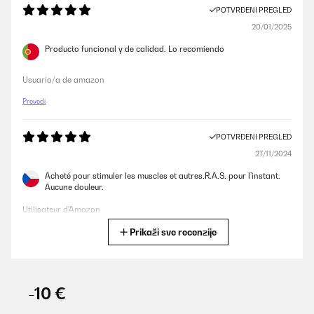
POTVRĐENI PREGLED
20/01/2025
Producto funcional y de calidad. Lo recomiendo
Usuario/a de amazon
Prevedi
POTVRĐENI PREGLED
27/11/2024
Acheté pour stimuler les muscles et autres.R.A.S. pour l’instant.
Aucune douleur.
Utilisateur d'Amazon
Prikaži sve recenzije
Prevedi
POTVRĐENI PREGLED
27/11/2024
-10 €
Acheté pour stimuler les muscles et autres.R.A.S. pour l'instant.