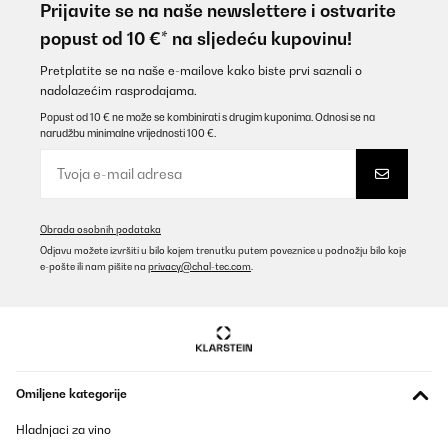
Aucune douleur.
Prijavite se na naše newslettere i ostvarite
popust od 10 €* na sljedeću kupovinu!
Utilisateur d'Amazon
Prevedi
Pretplatite se na naše e-mailove kako biste prvi saznali o
nadolazećim rasprodajama.
Popust od 10 € ne može se kombinirati s drugim kuponima. Odnosi se na
POTVRĐENI PREGLED
narudžbu minimalne vrijednosti 100 €.
28/04/2024
È perfetto! Ha all interno un cilindro liscio x le schiene più
sensibili, molto robusto.
Utente Amazon
Obrada osobnih podataka
Odjavu možete izvršiti u bilo kojem trenutku putem poveznice u podnožju bilo koje
Prevedi
e-pošte ili nam pišite na
privacy@chal-tec.com
.
POTVRĐENI PREGLED
12/03/2024
Macht was es soll.
Omiljene kategorije
Amazon-Benutzer
Hladnjaci za vino
Prevedi