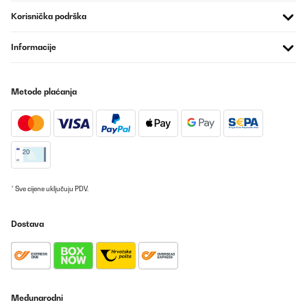
02/08/2023
Korisnička podrška
Buon prodotto
Informacije
Utente Amazon
Prevedi
Metode plaćanja
POTVRĐENI PREGLED
30/07/2023
Rapidez de entrega y contento con la calidad.
Usuario/a de amazon
* Sve cijene uključuju PDV.
Prevedi
Dostava
POTVRĐENI PREGLED
15/07/2023
Ha poco grip ma svolge il suo lavoro.
Međunarodni