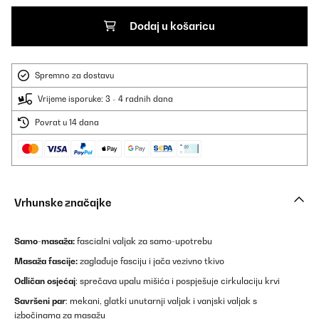
Dodaj u košaricu
Spremno za dostavu
Vrijeme isporuke: 3 - 4 radnih dana
Povrat u 14 dana
Vrhunske značajke
Samo-masaža:
fascialni valjak za samo-upotrebu
Masaža fascije:
zaglađuje fasciju i jača vezivno tkivo
Odličan osjećaj
: sprečava upalu mišića i pospješuje cirkulaciju krvi
Savršeni par
: mekani, glatki unutarnji valjak i vanjski valjak s
izbočinama za masažu