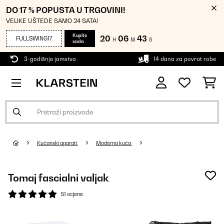
DO 17 % POPUSTA U TRGOVINI!
VELIKE UŠTEDE SAMO 24 SATA!
Kupite
20
06
42
FULLSWING17
H
M
S
sada
3-godišnje jamstvo
14 dana za povrat robe
Kućanski aparati
Moderna kuća
Tomaj fascialni valjak
51 ocjene