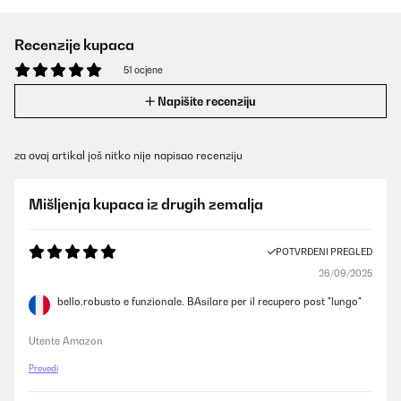
Recenzije kupaca
51 ocjene
Napišite recenziju
za ovaj artikal još nitko nije napisao recenziju
Mišljenja kupaca iz drugih zemalja
POTVRĐENI PREGLED
26/09/2025
bello,robusto e funzionale. BAsilare per il recupero post "lungo"
Utente Amazon
Prevedi