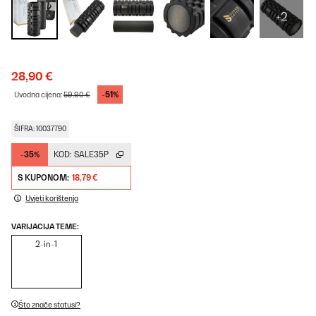
+2
28,90 €
-51%
Uvodna cijena:
59,90 €
ŠIFRA: 10037790
-35%
KOD:
SALE35P
S KUPONOM:
18,79 €
Uvjeti korištenja
VARIJACIJA TEME:
2-in-1
Što znače statusi?