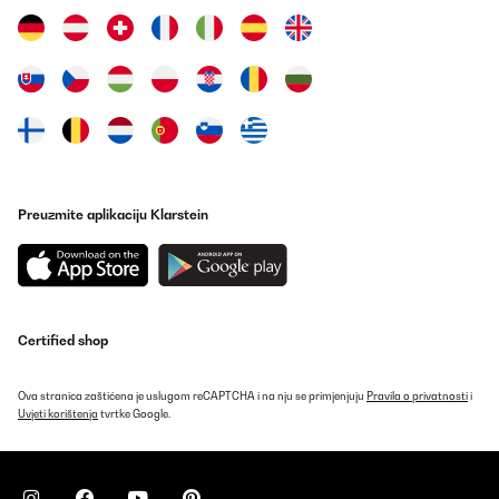
Utente Amazon
Prevedi
POTVRĐENI PREGLED
11/07/2023
Es bueno para descontracturar y relajar el músculo. Al principio
molesta pero cumple su función si eres constante. El producto es
de buena calidad.
Preuzmite aplikaciju Klarstein
Usuario/a de amazon
Prevedi
POTVRĐENI PREGLED
Certified shop
28/05/2023
Ottimo prodotto, lo uso per lo stretching dei quadricipiti e
Ova stranica zaštićena je uslugom reCAPTCHA i na nju se primjenjuju
funziona. È robusto e si sente la distensione del muscolo. Ho
Pravila o privatnosti
i
Uvjeti korištenja
provato anche a usarlo per la schiena ma è un pò scomodo.
tvrtke Google.
Serve allenamento. Spedizione top!
Utente Amazon