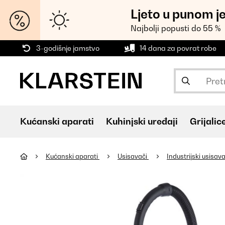
Ljeto u punom j
Najbolji popusti do 55 %
3-godišnje jamstvo
14 dana za povrat robe
Kućanski aparati
Kuhinjski uređaji
Grijalic
Kućanski aparati
Usisavači
Industrijski usisav