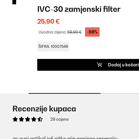
IVC-30 zamjenski filter
25,90 €
-56%
Uvodna cijena:
59,90 €
ŠIFRA: 10007546
Dodaj u košar
Recenzije kupaca
29 ocjene
za ovaj artikal još nitko nije napisao recenziju