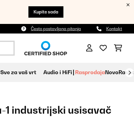
Kupite sada
Često postavljana pitanja
Kontakt
Sve za vaš vrt
Audio i HiFi
Rasprodaja
Novo
Raspa
1 industrijski usisavač