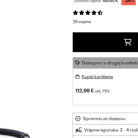
-34%
Uvodna cijena:
199,90 €
29 ocjene
Dostupno i u drugoj kvaliteti
Kupiti korišteno
112,99 €
uklj. PDV
Spremno za dostavu
Vrijeme isporuke: 3 - 4 ra