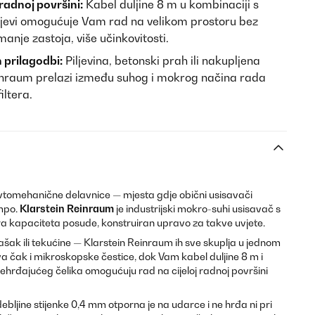
radnoj površini:
Kabel duljine 8 m u kombinaciji s
jevi omogućuje Vam rad na velikom prostoru bez
nje zastoja, više učinkovitosti.
 prilagodbi:
Piljevina, betonski prah ili nakupljena
inraum prelazi između suhog i mokrog načina rada
iltera.
avtomehanične delavnice — mjesta gdje obični usisavači
empo.
Klarstein Reinraum
je industrijski mokro-suhi usisavač s
ra kapaciteta posude, konstruiran upravo za takve uvjete.
ašak ili tekućine — Klarstein Reinraum ih sve skuplja u jednom
va čak i mikroskopske čestice, dok Vam kabel duljine 8 m i
ehrđajućeg čelika omogućuju rad na cijeloj radnoj površini
bljine stijenke 0,4 mm otporna je na udarce i ne hrđa ni pri