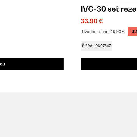
IVC-30 set reze
33,90 €
-3
Uvodna cijena:
49,90 €
ŠIFRA: 10007547
icu