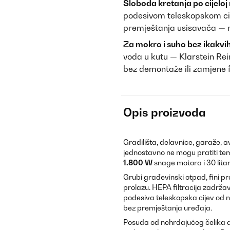
Sloboda kretanja po cijeloj 
podesivom teleskopskom ci
premještanja usisavača — ma
Za mokro i suho bez ikakvih
voda u kutu — Klarstein Re
bez demontaže ili zamjene f
Opis proizvoda
Gradilišta, delavnice, garaže, 
jednostavno ne mogu pratiti t
1.800 W
snage motora i 30 lita
Grubi građevinski otpad, fini pr
prolazu. HEPA filtracija zadrža
podesiva teleskopska cijev od n
bez premještanja uređaja.
Posuda od nehrđajućeg čelika de