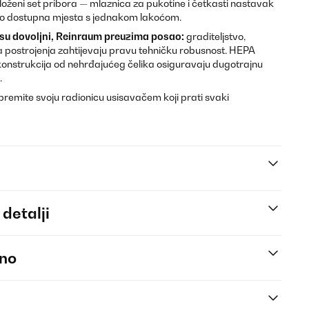
loženi set pribora — mlaznica za pukotine i četkasti nastavak
ko dostupna mjesta s jednakom lakoćom.
isu dovoljni, Reinraum preuzima posao:
graditeljstvo,
jska postrojenja zahtijevaju pravu tehničku robusnost. HEPA
 i konstrukcija od nehrđajućeg čelika osiguravaju dugotrajnu
.
premite svoju radionicu usisavačem koji prati svaki
 detalji
eno