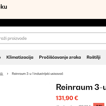
eku
e
Klimatizacija
Pročišćavanje zraka
Roštilji
ači
Reinraum 3-u-1 industrijski usisavač
Reinraum 3-u-
131,90 €