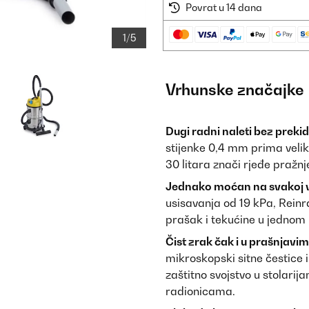
Povrat u 14 dana
1/5
Vrhunske značajke
Dugi radni naleti bez preki
stijenke 0,4 mm prima velik
30 litara znači rjeđe pražnje
Jednako moćan na svakoj vr
usisavanja od 19 kPa, Reinr
prašak i tekućine u jednom 
Čist zrak čak i u prašnjavi
mikroskopski sitne čestice 
zaštitno svojstvo u stolari
radionicama.