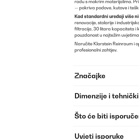
radu s mokrim materijalima. Pri
— pokriva podove, kutove i teš
Kad standardni uređaji više n
renovacije, stolarije i industri
filtracija, 30 litara kapaciteta
pouzdanost u najtežim uvjetima
Naručite Klarstein Reinraum i o
profesionalni zahtjev.
Značajke
Dimenzije i tehnički
Što će biti isporuč
Uvjeti isporuke