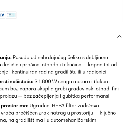
danja:
Posuda od nehrđajućeg čelika s debljinom
e količine prašine, otpada i tekućine — kapacitet od
nje i kontinuiran rad na gradilištu ili u radionici.
sti nečistoće:
S 1.800 W snage motora i tlakom
aum bez napora skuplja grubi građevinski otpad, fini
prolazu — bez začepljenja i gubitka performansi.
m prostorima:
Ugrađeni HEPA filter zadržava
i vraća pročišćen zrak natrag u prostoriju — ključno
jama, na gradilištima i u automehaničarskim