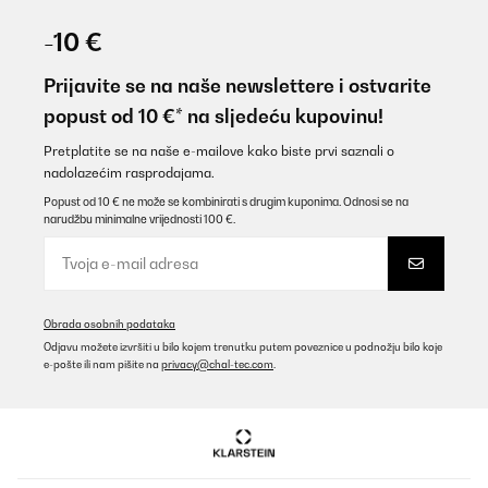
-10 €
Prijavite se na naše newslettere i ostvarite
popust od 10 €* na sljedeću kupovinu!
Pretplatite se na naše e-mailove kako biste prvi saznali o
nadolazećim rasprodajama.
Popust od 10 € ne može se kombinirati s drugim kuponima. Odnosi se na
narudžbu minimalne vrijednosti 100 €.
Obrada osobnih podataka
Odjavu možete izvršiti u bilo kojem trenutku putem poveznice u podnožju bilo koje
e-pošte ili nam pišite na
privacy@chal-tec.com
.