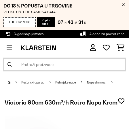
DO 18 % POPUSTA U TRGOVINI!
VELIKE UŠTEDE SAMO 24 SATA!
Kupite
07
43
31
FULLSWING18
H
M
S
sada
3-godišnje jamstvo
14 dana za povrat robe
Kućanski aparati
Kuhinjske nape
Nape dimnjaci
Victoria 90cm 630m³/h Retro Napa Krem