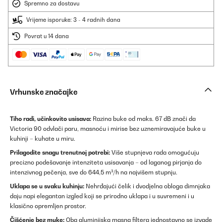
Spremno za dostavu
Vrijeme isporuke: 3 - 4 radnih dana
Povrat u 14 dana
Vrhunske značajke
Tiho radi, učinkovito usisava:
Razina buke od maks. 67 dB znači da
Victoria 90 odvlači paru, masnoću i mirise bez uznemiravajuće buke u
kuhinji – kuhate u miru.
Prilagodite snagu trenutnoj potrebi:
Više stupnjeva rada omogućuju
precizno podešavanje intenziteta usisavanja – od laganog pirjanja do
intenzivnog pečenja, sve do 644,5 m³/h na najvišem stupnju.
Uklapa se u svaku kuhinju:
Nehrđajući čelik i dvodjelna obloga dimnjaka
daju napi elegantan izgled koji se prirodno uklapa i u suvremeni i u
klasično opremljen prostor.
Čišćenje bez muke:
Oba aluminijska masna filtera jednostavno se izvade