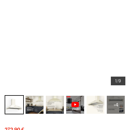
1/9
+4
272,90 €