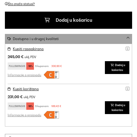
Što znače statusi?
Dodaj u košaricu
Dostupno i u drugoj kvaliteti
Kupiti raspakirano
245,00 €
uklj. PDV
Dodaj u
FULLSWING18
-18%
S kuponom:
200,90 €
košaricu
Informacije o proizvodu
Kupiti korišteno
231,00 €
uklj. PDV
Dodaj u
FULLSWING18
-18%
S kuponom:
189,42 €
košaricu
Informacije o proizvodu