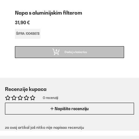
Napa s aluminijskim filterom
31,90 €
ŠIFRA: 10048678
Dodaj u košaricu
Recenzije kupaca
O recenziji
Napišite recenziju
za ovaj artikal još nitko nije napisao recenziju