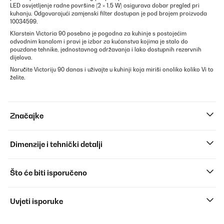
LED osvjetljenje radne površine (2 × 1,5 W) osigurava dobar pregled pri
kuhanju. Odgovarajući zamjenski filter dostupan je pod brojem proizvoda
10034599.
Klarstein Victoria 90 posebno je pogodna za kuhinje s postojećim
odvodnim kanalom i pravi je izbor za kućanstva kojima je stalo do
pouzdane tehnike, jednostavnog održavanja i lako dostupnih rezervnih
dijelova.
Naručite Victoriju 90 danas i uživajte u kuhinji koja miriši onoliko koliko Vi to
želite.
Značajke
Dimenzije i tehnički detalji
Što će biti isporučeno
Uvjeti isporuke