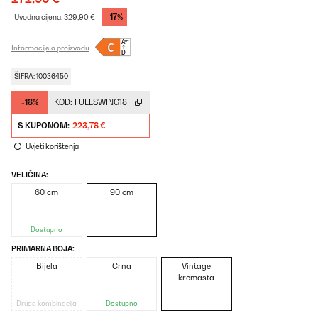
-17%
Uvodna cijena:
329,90 €
Informacije o proizvodu
ŠIFRA: 10036450
-18%
KOD:
FULLSWING18
S KUPONOM:
223,78 €
Uvjeti korištenja
VELIČINA:
60 cm
90 cm
Dostupno
PRIMARNA BOJA:
Bijela
Crna
Vintage
kremasta
Druga kombinacija
Dostupno