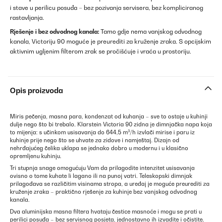
i stave u perilicu posuđa – bez pozivanja servisera, bez kompliciranog
rastavljanja.
Rješenje i bez odvodnog kanala:
Tamo gdje nema vanjskog odvodnog
kanala, Victoriju 90 moguće je preurediti za kruženje zraka. S opcijskim
aktivnim ugljenim filterom zrak se pročišćuje i vraća u prostoriju.
Opis proizvoda
Miris pečenja, masna para, kondenzat od kuhanja – sve to ostaje u kuhinji
dulje nego što bi trebalo. Klarstein Victoria 90 zidna je dimnjačka napa koja
to mijenja: s učinkom usisavanja do 644,5 m³/h izvlači mirise i paru iz
kuhinje prije nego što se uhvate za zidove i namještaj. Dizajn od
nehrđajućeg čelika uklapa se jednako dobro u modernu i u klasično
opremljenu kuhinju.
Tri stupnja snage omogućuju Vam da prilagodite intenzitet usisavanja
ovisno o tome kuhate li lagano ili na punoj vatri. Teleskopski dimnjak
prilagođava se različitim visinama stropa, a uređaj je moguće preurediti za
kruženje zraka – praktično rješenje za kuhinje bez vanjskog odvodnog
kanala.
Dva aluminijska masna filtera hvataju čestice masnoće i mogu se prati u
perilici posuđa – bez servisnog posjeta, jednostavno ih izvadite i očistite.