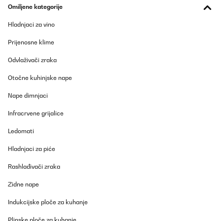
Omiljene kategorije
Hladnjaci za vino
Prijenosne klime
Odvlaživači zraka
Otočne kuhinjske nape
Nape dimnjaci
Infracrvene grijalice
Ledomati
Hladnjaci za piće
Rashlađivači zraka
Zidne nape
Indukcijske ploče za kuhanje
Plinske ploče za kuhanje