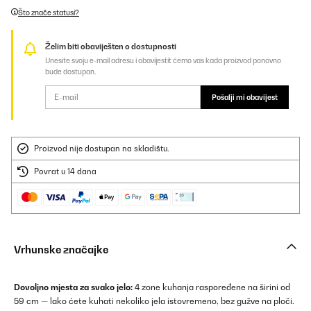
Što znače statusi?
Želim biti obaviješten o dostupnosti
Unesite svoju e-mail adresu i obavijestit ćemo vas kada proizvod ponovno
bude dostupan.
Pošalji mi obavijest
Proizvod nije dostupan na skladištu.
Povrat u 14 dana
Vrhunske značajke
Dovoljno mjesta za svako jelo:
4 zone kuhanja raspoređene na širini od
59 cm — lako ćete kuhati nekoliko jela istovremeno, bez gužve na ploči.