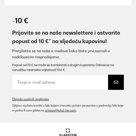
POTVRĐENI PREGLED
28/10/2025
-10 €
top
Prijavite se na naše newslettere i ostvarite
Amazon user
popust od 10 €* na sljedeću kupovinu!
Prevedi
Pretplatite se na naše e-mailove kako biste prvi saznali o
nadolazećim rasprodajama.
POTVRĐENI PREGLED
Popust od 10 € ne može se kombinirati s drugim kuponima. Odnosi se na
narudžbu minimalne vrijednosti 100 €.
29/05/2025
Misure esatte , bel materiale e bel colore. Per ora tutto ok
Utente Amazon
Obrada osobnih podataka
Prevedi
Odjavu možete izvršiti u bilo kojem trenutku putem poveznice u podnožju bilo koje
e-pošte ili nam pišite na
privacy@chal-tec.com
.
POTVRĐENI PREGLED
06/05/2025
Envoie rapide soignée et très belle couleursPas encore essayer