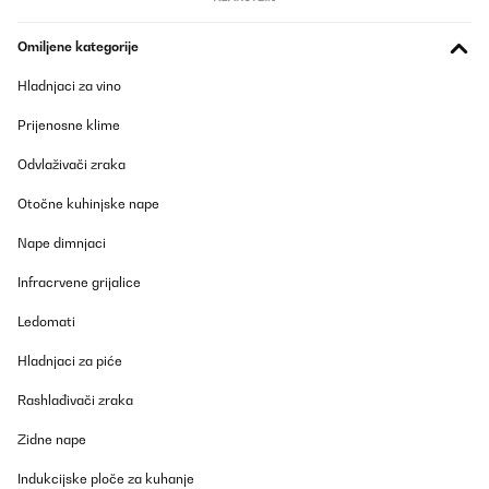
Omiljene kategorije
Utilisateur d'Amazon
Prevedi
Hladnjaci za vino
Prijenosne klime
POTVRĐENI PREGLED
06/05/2025
Odvlaživači zraka
Envoie rapide soignée et très belle couleurs Pas encore essayer
Otočne kuhinjske nape
Nape dimnjaci
Utilisateur d'Amazon
Prevedi
Infracrvene grijalice
Ledomati
POTVRĐENI PREGLED
Hladnjaci za piće
06/02/2025
Sono molto contento è arrivato prima del previsto risolvendomi
Rashlađivači zraka
un grande problema.
Zidne nape
Utente Amazon
Indukcijske ploče za kuhanje
Prevedi