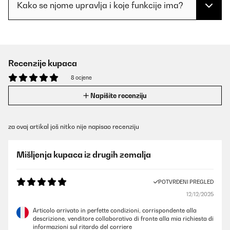
Kako se njome upravlja i koje funkcije ima?
Recenzije kupaca
8 ocjene
Napišite recenziju
za ovaj artikal još nitko nije napisao recenziju
Mišljenja kupaca iz drugih zemalja
POTVRĐENI PREGLED
12/12/2025
Articolo arrivato in perfette condizioni, corrispondente alla
descrizione, venditore collaborativo di fronte alla mia richiesta di
informazioni sul ritardo del corriere