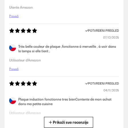
Utente Amazon
Prevedi
POTVRĐENI PREGLED
07/12/2025
Très belle couleur de plaque ,fonctionne à merveille , à voir dans
le temps si elle tient ,
Utilisateur d'Amazon
Prevedi
POTVRĐENI PREGLED
04/11/2025
Plaque induction fonctionne tres bienContente de mon achat
dans ma petite cuisine
Utilisateur d'Amazon
Prikaži sve recenzije
Prevedi