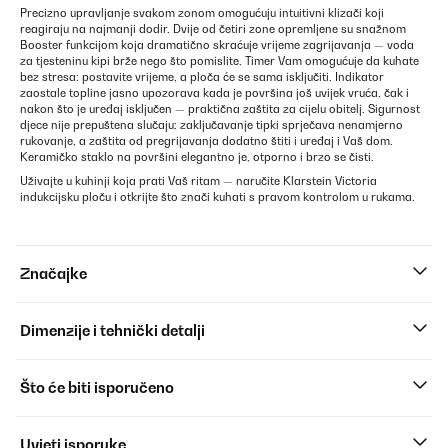
Precizno upravljanje svakom zonom omogućuju intuitivni klizači koji
reagiraju na najmanji dodir. Dvije od četiri zone opremljene su snažnom
Booster funkcijom koja dramatično skraćuje vrijeme zagrijavanja — voda
za tjesteninu kipi brže nego što pomislite. Timer Vam omogućuje da kuhate
bez stresa: postavite vrijeme, a ploča će se sama isključiti. Indikator
zaostale topline jasno upozorava kada je površina još uvijek vruća, čak i
nakon što je uređaj isključen — praktična zaštita za cijelu obitelj. Sigurnost
djece nije prepuštena slučaju: zaključavanje tipki sprječava nenamjerno
rukovanje, a zaštita od pregrijavanja dodatno štiti i uređaj i Vaš dom.
Keramičko staklo na površini elegantno je, otporno i brzo se čisti.
Uživajte u kuhinji koja prati Vaš ritam — naručite Klarstein Victoria
indukcijsku ploču i otkrijte što znači kuhati s pravom kontrolom u rukama.
Značajke
Dimenzije i tehnički detalji
Što će biti isporučeno
Uvjeti isporuke