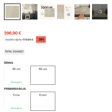
+3
296,90 €
-38%
Uvodna cijena:
479,90 €
ŠIFRA: 10046607
ŠIRINA:
45 cm
60 cm
Dostupno
PRIMARNA BOJA:
Crna
Krem
Dostupno