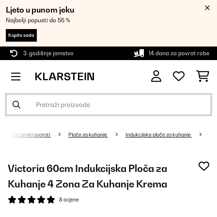
Ljeto u punom jeku
Najbolji popusti do 55 %
Kupite sada
3-godišnje jamstvo
14 dana za povrat robe
Kućanski aparati
Ploče za kuhanje
Indukcijske ploče za kuhanje
Victoria 60cm Indukcijska Ploča za
Kuhanje 4 Zona Za Kuhanje Krema
8 ocjene