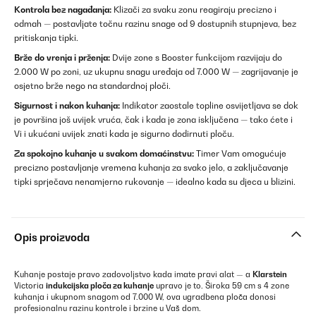
Kontrola bez nagađanja:
Klizači za svaku zonu reagiraju precizno i
odmah — postavljate točnu razinu snage od 9 dostupnih stupnjeva, bez
pritiskanja tipki.
Brže do vrenja i prženja:
Dvije zone s Booster funkcijom razvijaju do
2.000 W po zoni, uz ukupnu snagu uređaja od 7.000 W — zagrijavanje je
osjetno brže nego na standardnoj ploči.
Sigurnost i nakon kuhanja:
Indikator zaostale topline osvijetljava se dok
je površina još uvijek vruća, čak i kada je zona isključena — tako ćete i
Vi i ukućani uvijek znati kada je sigurno dodirnuti ploču.
Za spokojno kuhanje u svakom domaćinstvu:
Timer Vam omogućuje
precizno postavljanje vremena kuhanja za svako jelo, a zaključavanje
tipki sprječava nenamjerno rukovanje — idealno kada su djeca u blizini.
Opis proizvoda
Kuhanje postaje pravo zadovoljstvo kada imate pravi alat — a
Klarstein
Victoria
indukcijska ploča za kuhanje
upravo je to. Široka 59 cm s 4 zone
kuhanja i ukupnom snagom od 7.000 W, ova ugradbena ploča donosi
profesionalnu razinu kontrole i brzine u Vaš dom.