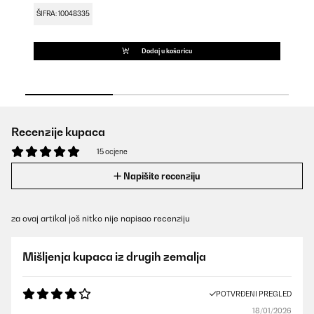
ŠIFRA: 10048335
ŠI
Dodaj u košaricu
Recenzije kupaca
15 ocjene
Napišite recenziju
za ovaj artikal još nitko nije napisao recenziju
Mišljenja kupaca iz drugih zemalja
POTVRĐENI PREGLED
18/01/2026