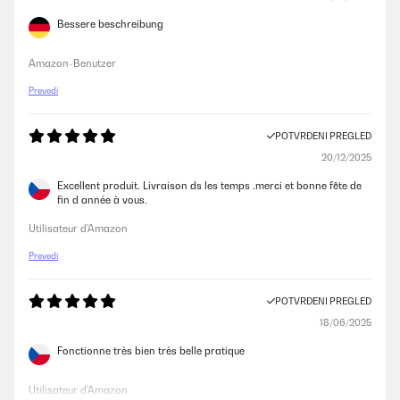
Bessere beschreibung
Amazon-Benutzer
Prevedi
POTVRĐENI PREGLED
20/12/2025
Excellent produit. Livraison ds les temps .merci et bonne fête de
fin d année à vous.
Utilisateur d'Amazon
Prevedi
POTVRĐENI PREGLED
18/06/2025
Fonctionne très bien très belle pratique
Utilisateur d'Amazon