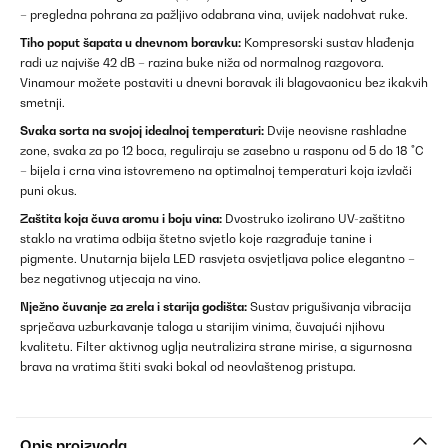
– pregledna pohrana za pažljivo odabrana vina, uvijek nadohvat ruke.
Tiho poput šapata u dnevnom boravku:
Kompresorski sustav hlađenja
radi uz najviše 42 dB – razina buke niža od normalnog razgovora.
Vinamour možete postaviti u dnevni boravak ili blagovaonicu bez ikakvih
smetnji.
Svaka sorta na svojoj idealnoj temperaturi:
Dvije neovisne rashladne
zone, svaka za po 12 boca, reguliraju se zasebno u rasponu od 5 do 18 °C
– bijela i crna vina istovremeno na optimalnoj temperaturi koja izvlači
puni okus.
Zaštita koja čuva aromu i boju vina:
Dvostruko izolirano UV-zaštitno
staklo na vratima odbija štetno svjetlo koje razgrađuje tanine i
pigmente. Unutarnja bijela LED rasvjeta osvjetljava police elegantno –
bez negativnog utjecaja na vino.
Nježno čuvanje za zrela i starija godišta:
Sustav prigušivanja vibracija
sprječava uzburkavanje taloga u starijim vinima, čuvajući njihovu
kvalitetu. Filter aktivnog uglja neutralizira strane mirise, a sigurnosna
brava na vratima štiti svaki bokal od neovlaštenog pristupa.
Opis proizvoda