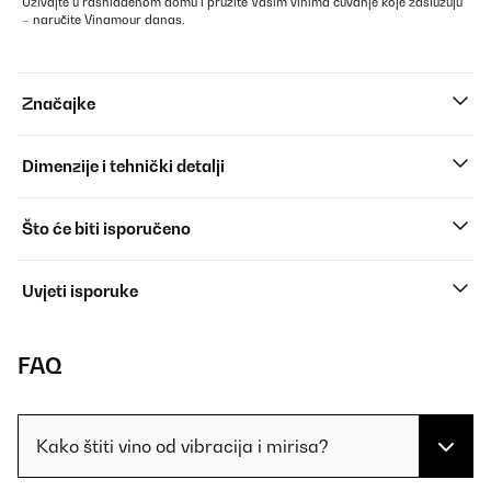
Uživajte u rashlađenom domu i pružite Vašim vinima čuvanje koje zaslužuju
– naručite Vinamour danas.
Značajke
Dimenzije i tehnički detalji
Što će biti isporučeno
Uvjeti isporuke
FAQ
Kako štiti vino od vibracija i mirisa?