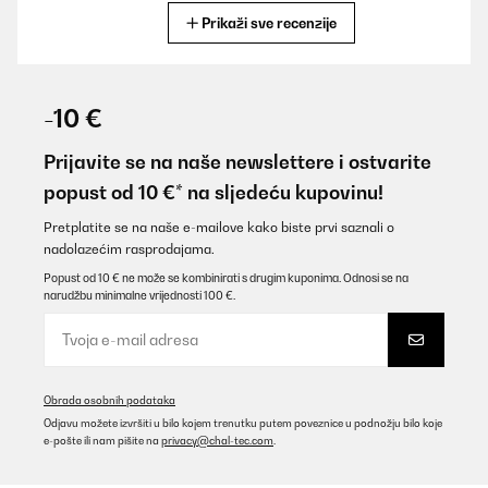
Prikaži sve recenzije
Prevedi
POTVRĐENI PREGLED
24/03/2025
-10 €
Eccellente cantinetta per vini, bella e funzionale, consigliata, 40
bottiglie stanno anche larghe.
Prijavite se na naše newslettere i ostvarite
popust od 10 €* na sljedeću kupovinu!
Utente Amazon
Prevedi
Pretplatite se na naše e-mailove kako biste prvi saznali o
nadolazećim rasprodajama.
Popust od 10 € ne može se kombinirati s drugim kuponima. Odnosi se na
POTVRĐENI PREGLED
narudžbu minimalne vrijednosti 100 €.
30/01/2025
Excelente vinoteca.
Usuario/a de amazon
Obrada osobnih podataka
Prevedi
Odjavu možete izvršiti u bilo kojem trenutku putem poveznice u podnožju bilo koje
e-pošte ili nam pišite na
privacy@chal-tec.com
.
POTVRĐENI PREGLED