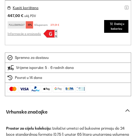
Kupiti korišteno
447,00 €
uklj. PDV
Dodaj u
FULLSWING17
-17%
S kuponom:
371,01 €
košaricu
Informacije o proizvodu
Spremno za dostavu
Vrijeme isporuke: 5 - 6 radnih dana
Povrat u 14 dana
Vrhunske značajke
Prostor za cijelu kolekciju:
Izvlačivi umetci od bukovine primaju do 24
boce standardnog formata (0,75 l) unutar 65 litara unutarnjeg volumena