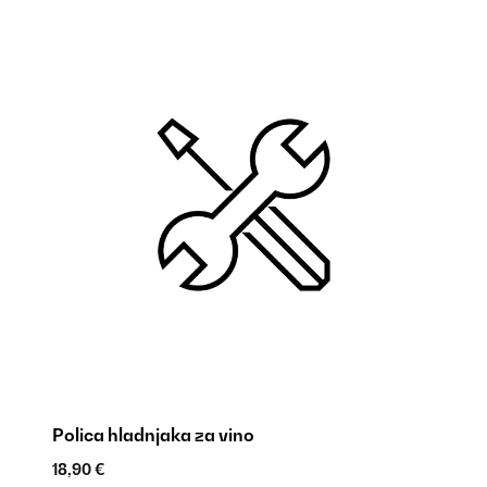
Polica hladnjaka za vino
Po
18,90 €
18