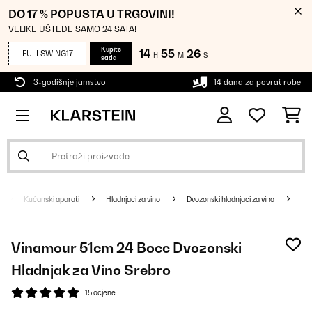
DO 17 % POPUSTA U TRGOVINI!
VELIKE UŠTEDE SAMO 24 SATA!
Kupite
14
55
25
FULLSWING17
H
M
S
sada
3-godišnje jamstvo
14 dana za povrat robe
Kućanski aparati
Hladnjaci za vino
Dvozonski hladnjaci za vino
Vinamour 51cm 24 Boce Dvozonski
Hladnjak za Vino Srebro
15 ocjene