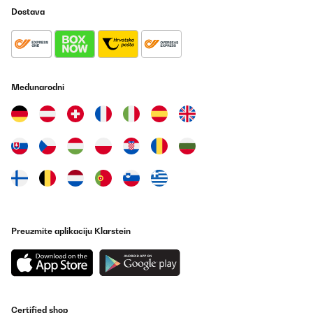
Prevedi
Dostava
POTVRĐENI PREGLED
28/07/2024
Endlich Platz im Kühlschrank und genügend gekühlter Wein und
Međunarodni
Sekt im Haus. Aber ACHTUNG: Tatsächlich passen nur die
schmalen Weinflaschen in der angegeben Zahl hinein.
Literflaschen sind zu dick, sodass man jeden zweiten
Zwischenboden herausnehmen muss. Also passen oben dann 8
Flaschen und unten noch mal drei quer hinein.
Amazon-Benutzer
Prevedi
POTVRĐENI PREGLED
Preuzmite aplikaciju Klarstein
22/06/2024
Ein sehr guter Weinkühlschrank mit Kompressor !!!Optisch ein
Hingucker.In vielen Bewertungen wird bemängelt, das der
Weinkühlschrank sehr laut wäre.Ja, man hört ihn. Aber man
sollte die Kirche im Dorf lassen. Einen normalen Kühlschrank
kann man auch hören. Außerdem schlafe ich ja nicht direkt
neben dem Gerät.ich würde ihn mir auf jeden Fall noch mal
Certified shop