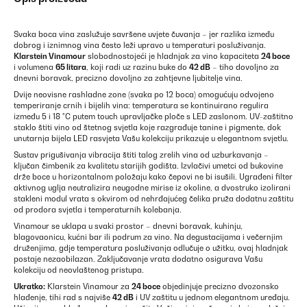
Svaka boca vina zaslužuje savršene uvjete čuvanja – jer razlika između
dobrog i iznimnog vina često leži upravo u temperaturi posluživanja.
Klarstein Vinamour
slobodnostojeći je hladnjak za vino kapaciteta
24 boce
i volumena
65 litara
, koji radi uz razinu buke do
42 dB
– tiho dovoljno za
dnevni boravak, precizno dovoljno za zahtjevne ljubitelje vina.
Dvije neovisne rashladne zone (svaka po 12 boca) omogućuju odvojeno
temperiranje crnih i bijelih vina: temperatura se kontinuirano regulira
između 5 i 18 °C putem touch upravljačke ploče s LED zaslonom. UV-zaštitno
staklo štiti vino od štetnog svjetla koje razgrađuje tanine i pigmente, dok
unutarnja bijela LED rasvjeta Vašu kolekciju prikazuje u elegantnom svjetlu.
Sustav prigušivanja vibracija štiti talog zrelih vina od uzburkavanja –
ključan čimbenik za kvalitetu starijih godišta. Izvlačivi umetci od bukovine
drže boce u horizontalnom položaju kako čepovi ne bi isušili. Ugrađeni filter
aktivnog uglja neutralizira neugodne mirise iz okoline, a dvostruko izolirani
stakleni modul vrata s okvirom od nehrđajućeg čelika pruža dodatnu zaštitu
od prodora svjetla i temperaturnih kolebanja.
Vinamour se uklapa u svaki prostor – dnevni boravak, kuhinju,
blagovaonicu, kućni bar ili podrum za vino. Na degustacijama i večernjim
druženjima, gdje temperatura posluživanja odlučuje o užitku, ovaj hladnjak
postaje nezaobilazan. Zaključavanje vrata dodatno osigurava Vašu
kolekciju od neovlaštenog pristupa.
Ukratko:
Klarstein Vinamour za
24 boce
objedinjuje precizno dvozonsko
hlađenje, tihi rad s najviše
42 dB
i UV zaštitu u jednom elegantnom uređaju.