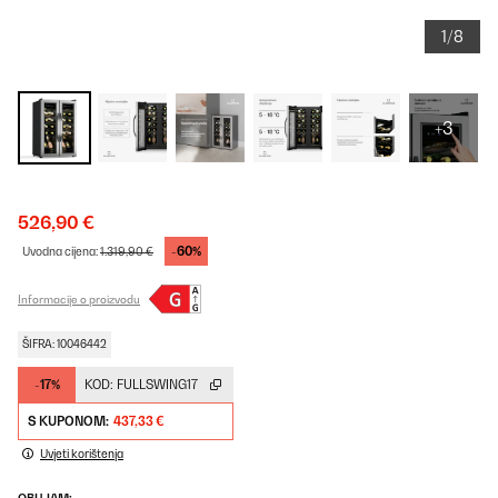
1/8
+3
526,90 €
-60%
Uvodna cijena:
1.319,90 €
Informacije o proizvodu
ŠIFRA: 10046442
-17%
KOD:
FULLSWING17
S KUPONOM:
437,33 €
Uvjeti korištenja