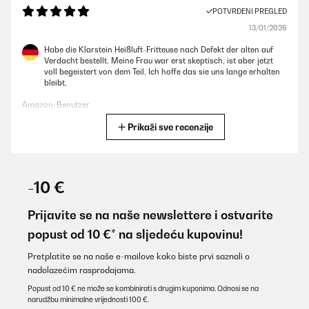
POTVRĐENI PREGLED
13/01/2026
Habe die Klarstein Heißluft-Fritteuse nach Defekt der alten auf
Verdacht bestellt. Meine Frau war erst skeptisch, ist aber jetzt
voll begeistert von dem Teil. Ich hoffe das sie uns lange erhalten
bleibt.
Amazon-Benutzer
Prikaži sve recenzije
Prevedi
POTVRĐENI PREGLED
11/01/2026
-10 €
Remek kis sütő, még csak tegnap kaptam meg, első sütés bake
programon zsömle volt, nagyon jól sikerült. Nagyjából ismerem,
Prijavite se na naše newslettere i ostvarite
van hasonló a családban. A kelesztő program nagy segítség,
popust od 10 €* na sljedeću kupovinu!
főleg pékáru és apró süti fog sülni benne. A mérete megfelelő, a
programok nagyon jók. Egyetlen apró megjegyzésem van, az
ajtón a fogantyú műanyag széle elég éles, vigyázni kell ha
Pretplatite se na naše e-mailove kako biste prvi saznali o
megfogom, ne vágja el a kezem. Képet is tettem fel róla.
nadolazećim rasprodajama.
Egyébként tökéletes, remélem sokáig tudom majd használni.
Külön köszönet a futarnak, hogy vigyázott rá, amíg hozzám nem
Popust od 10 € ne može se kombinirati s drugim kuponima. Odnosi se na
ért.
narudžbu minimalne vrijednosti 100 €.