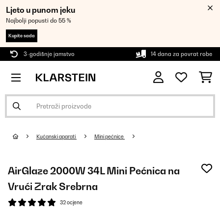
Ljeto u punom jeku
Najbolji popusti do 55 %
Kupite sada
3-godišnje jamstvo
14 dana za povrat robe
Kućanski aparati
Mini pećnice
AirGlaze 2000W 34L Mini Pećnica na
Vrući Zrak Srebrna
32 ocjene