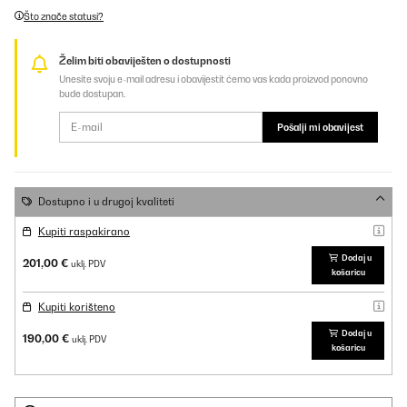
Što znače statusi?
Želim biti obaviješten o dostupnosti
Unesite svoju e-mail adresu i obavijestit ćemo vas kada proizvod ponovno
bude dostupan.
Pošalji mi obavijest
Dostupno i u drugoj kvaliteti
Kupiti raspakirano
Dodaj u
201,00 €
uklj. PDV
košaricu
Kupiti korišteno
Dodaj u
190,00 €
uklj. PDV
košaricu