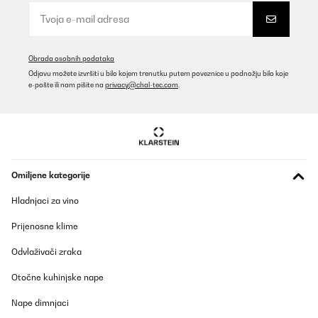
Ajánlom mindenkinek aki pár darab zsömle vagy 2 szelet husi
miatt nem akarja a nagy sütőt bekapcsolni.
Judit
Prevedi
Obrada osobnih podataka
Odjavu možete izvršiti u bilo kojem trenutku putem poveznice u podnožju bilo koje
e-pošte ili nam pišite na
privacy@chal-tec.com
.
POTVRĐENI PREGLED
06/01/2026
Genial su utilidad, espero sea buena ya que diferente
electrodomésticos que he comprado no han sido tan buenos
Usuario/a de amazon
Omiljene kategorije
Prevedi
Hladnjaci za vino
POTVRĐENI PREGLED
Prijenosne klime
28/11/2025
Odvlaživači zraka
DPD sehr unzuverlässig sagen waren 2 mahl da aber ich war 24
stunden zu hause Gewesen und musste trotzdem dem von der
Otočne kuhinjske nape
Packstation abholen zum glück war die Heißluftfritteuse ohne
Beschädigung und es waren auch alle Zubehör teile vollständig
Nape dimnjaci