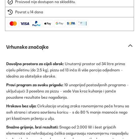
Proizvod nije dostupan na skladištu.
Povrat u 14 dana
Vrhunske značajke
Dovoljno prostora za cijeli obrok:
Unutarnji prostor od 34 litre prima
cijelu piletinu (do 2,5 kg), pizzu od 13 inča ili više porcija odjednom –
idealno za obiteljske obroke.
Pravi program za svaku prigodu:
19 unaprijed postavljenih programa –
uključujući 3 posebno za pizzu – vode Vas kroz kuhanje i jamče
pouzdane rezultate bez nagađanja.
Hrskavo bez ulja:
Cirkulacija vrućeg zraka ravnomjerno peče hranu sa
svih strana i stvara savršenu koricu – s do 80 % manje masnoće nego
pri klasičnom prženju u ulju.
Snažno grijanje, brzi rezultati:
Snaga od 2.000 W i šest grijaćih
elemenata od nehrđajućeg čelika osiguravaju ravnomjernu raspodjelu