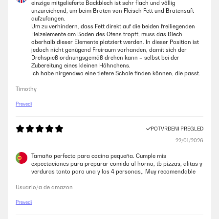
einzige mitgelieferte Backblech ist sehr flach und völlig
unzureichend, um beim Braten von Fleisch Fett und Bratensaft
aufzufangen.
Um zu verhindern, dass Fett direkt auf die beiden freiliegenden
Heizelemente am Boden des Ofens tropft, muss das Blech
oberhalb dieser Elemente platziert werden. In dieser Position ist
jedoch nicht genügend Freiraum vorhanden, damit sich der
Drehspieß ordnungsgemäß drehen kann – selbst bei der
Zubereitung eines kleinen Hähnchens.
Ich habe nirgendwo eine tiefere Schale finden können, die passt.
Timothy
Prevedi
POTVRĐENI PREGLED
22/01/2026
Tamaño perfecto para cocina pequeña. Cumple mis
expectaciones para preparar comida al horno, tb pizzas, alitas y
verduras tanto para una y las 4 personas,. Muy recomendable
Usuario/a de amazon
Prevedi