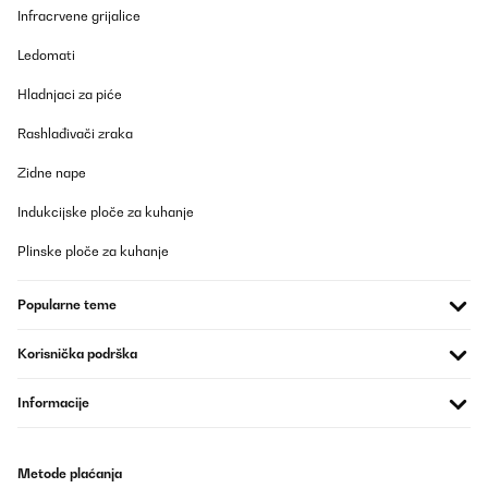
Amazon-Benutzer
Infracrvene grijalice
Prevedi
Ledomati
POTVRĐENI PREGLED
Hladnjaci za piće
15/10/2025
Rashlađivači zraka
das Licht nervt geht sehr schnell aus
Zidne nape
Amazon-Benutzer
Indukcijske ploče za kuhanje
Prevedi
Plinske ploče za kuhanje
POTVRĐENI PREGLED
Popularne teme
06/09/2025
Sokoldalú, szuper készülék, gyorsan és jól készíthetőek vele az
Korisnička podrška
ételek. Tetszik, hogy nagy a beltér, így több adag étel készíthető
vele egy kis konyhában is. Az első pár alkalommal sütés közben
Informacije
volt valami fura kattogó hangja, de aztán ez megszűnt, és azóta
is tökéletesen működik!
Petra
Metode plaćanja
Prevedi