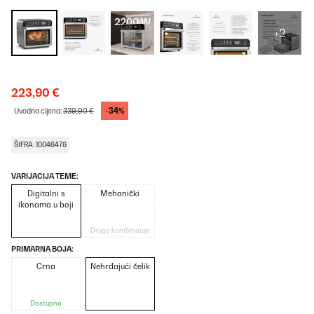
+2
223,90 €
-34%
Uvodna cijena:
339,90 €
ŠIFRA: 10046476
VARIJACIJA TEME:
Digitalni s
Mehanički
ikonama u boji
Druga kombinacija
PRIMARNA BOJA:
Crna
Nehrđajući čelik
Dostupno