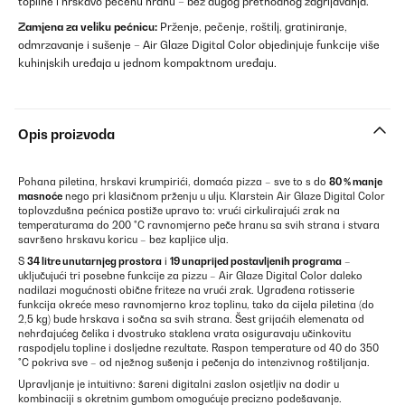
topline i hrskavo pečenu hranu – bez dugog prethodnog zagrijavanja.
Zamjena za veliku pećnicu:
Prženje, pečenje, roštilj, gratiniranje,
odmrzavanje i sušenje – Air Glaze Digital Color objedinjuje funkcije više
kuhinjskih uređaja u jednom kompaktnom uređaju.
Opis proizvoda
Pohana piletina, hrskavi krumpirići, domaća pizza – sve to s do
80 % manje
masnoće
nego pri klasičnom prženju u ulju. Klarstein Air Glaze Digital Color
toplovzdušna pećnica postiže upravo to: vrući cirkulirajući zrak na
temperaturama do 200 °C ravnomjerno peče hranu sa svih strana i stvara
savršeno hrskavu koricu – bez kapljice ulja.
S
34 litre unutarnjeg prostora
i
19 unaprijed postavljenih programa
–
uključujući tri posebne funkcije za pizzu – Air Glaze Digital Color daleko
nadilazi mogućnosti obične friteze na vrući zrak. Ugrađena rotisserie
funkcija okreće meso ravnomjerno kroz toplinu, tako da cijela piletina (do
2,5 kg) bude hrskava i sočna sa svih strana. Šest grijaćih elemenata od
nehrđajućeg čelika i dvostruko staklena vrata osiguravaju učinkovitu
raspodjelu topline i dosljedne rezultate. Raspon temperature od 40 do 350
°C pokriva sve – od nježnog sušenja i pečenja do intenzivnog roštiljanja.
Upravljanje je intuitivno: šareni digitalni zaslon osjetljiv na dodir u
kombinaciji s okretnim gumbom omogućuje precizno podešavanje.