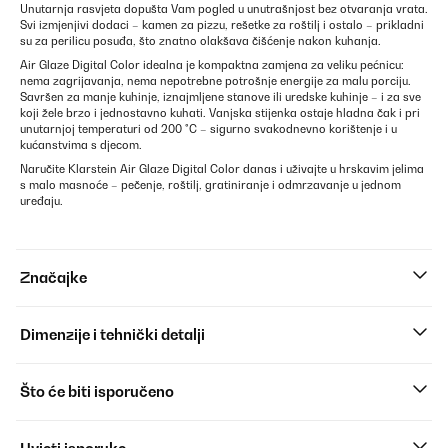
Unutarnja rasvjeta dopušta Vam pogled u unutrašnjost bez otvaranja vrata.
Svi izmjenjivi dodaci – kamen za pizzu, rešetke za roštilj i ostalo – prikladni
su za perilicu posuđa, što znatno olakšava čišćenje nakon kuhanja.
Air Glaze Digital Color idealna je kompaktna zamjena za veliku pećnicu:
nema zagrijavanja, nema nepotrebne potrošnje energije za malu porciju.
Savršen za manje kuhinje, iznajmljene stanove ili uredske kuhinje – i za sve
koji žele brzo i jednostavno kuhati. Vanjska stijenka ostaje hladna čak i pri
unutarnjoj temperaturi od 200 °C – sigurno svakodnevno korištenje i u
kućanstvima s djecom.
Naručite Klarstein Air Glaze Digital Color danas i uživajte u hrskavim jelima
s malo masnoće – pečenje, roštilj, gratiniranje i odmrzavanje u jednom
uređaju.
Značajke
Dimenzije i tehnički detalji
Što će biti isporučeno