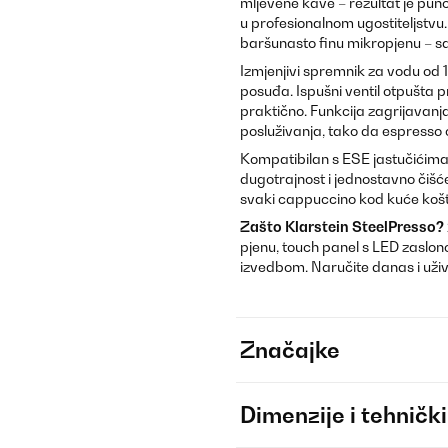
mljevene kave – rezultat je pun
u profesionalnom ugostiteljstvu
baršunasto finu mikropjenu – sa
Izmjenjivi spremnik za vodu od 1,
posuđa. Ispušni ventil otpušta pr
praktično. Funkcija zagrijavanj
posluživanja, tako da espresso o
Kompatibilan s ESE jastučićima
dugotrajnost i jednostavno čišće
svaki cappuccino kod kuće košt
Zašto Klarstein SteelPresso?
pjenu, touch panel s LED zasl
izvedbom. Naručite danas i uživa
Značajke
Dimenzije i tehnički