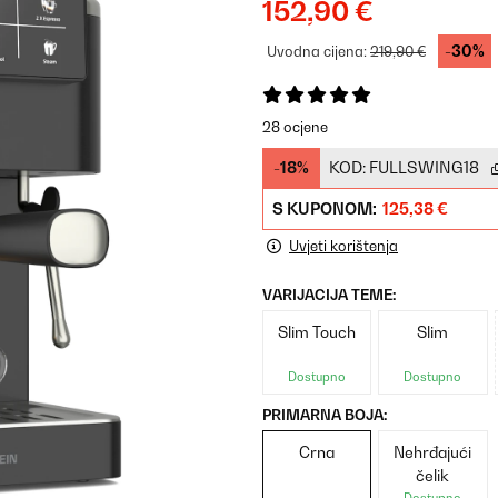
152,90 €
-30%
Uvodna cijena:
219,90 €
28 ocjene
-18%
KOD:
FULLSWING18
S KUPONOM:
125,38 €
Uvjeti korištenja
VARIJACIJA TEME:
Slim Touch
Slim
Dostupno
Dostupno
PRIMARNA BOJA:
Crna
Nehrđajući
čelik