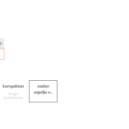
kompaktan
zaslon
osjetljiv na
Druga
kombinacija
dodir