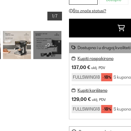
Dostupno
Što znače statusi?
1/7
+2
Dostupno i u drugoj kvaliteti
Kupiti raspakirano
137,00 €
uklj. PDV
FULLSWING18
-18%
S kupon
Kupiti korišteno
129,00 €
uklj. PDV
FULLSWING18
-18%
S kupon