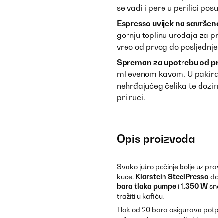
se vadi i pere u perilici pos
Espresso uvijek na savršen
gornju toplinu uređaja za p
vreo od prvog do posljednjeg
Spreman za upotrebu od p
mljevenom kavom. U pakiranj
nehrđajućeg čelika te dozi
pri ruci.
Opis proizvoda
Svako jutro počinje bolje uz prav
kuće.
Klarstein SteelPresso
do
bara tlaka pumpe
i
1.350 W
sna
tražiti u kafiću.
Tlak od 20 bara osigurava potpun