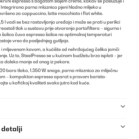
okrvni espresso s bogatom slojem creme, kakav se poslužuje i
. Integrirana parna mlaznica pjeni hladno mlijeko u
vršeno za cappuccino, latte macchiato i flat white.
5 l vadi se bez rastavljanja uređaja i može se prati u perilici
eostali tlak u sustavu prije otvaranja portafiltera – sigurno i
a šalica čuva espresso šalice na optimalnoj temperaturi
staje vreo do posljednjeg gutljaja.
 i mljevenom kavom, a kućište od nehrđajućeg čelika jamči
nje. Uz to, SteelPresso se u kućnom budžetu brzo isplati – jer
a daleko manje od onog iz pekare.
20 bara tlaka, 1.350 W snage, parna mlaznica za mliječnu
onom – kompaktan espresso aparat s pravom barista-
jte u kafićkoj kvaliteti svako jutro kod kuće.
 detalji