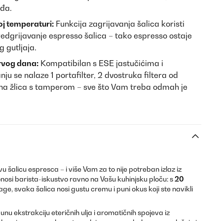
uđa.
oj temperaturi:
Funkcija zagrijavanja šalica koristi
redgrijavanje espresso šalica – tako espresso ostaje
 gutljaja.
rvog dana:
Kompatibilan s ESE jastučićima i
u se nalaze 1 portafilter, 2 dvostruka filtera od
rna žlica s tamperom – sve što Vam treba odmah je
u šalicu espresca – i više Vam za to nije potreban izlaz iz
nosi barista-iskustvo ravno na Vašu kuhinjsku ploču: s
20
ge, svaka šalica nosi gustu cremu i puni okus koji ste navikli
u ekstrakciju eteričnih ulja i aromatičnih spojeva iz