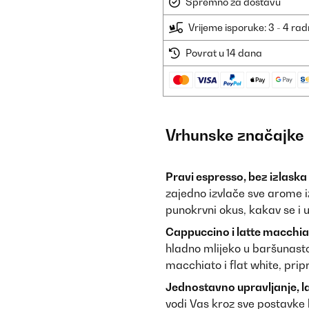
Spremno za dostavu
Vrijeme isporuke: 3 - 4 ra
Povrat u 14 dana
Vrhunske značajke
Pravi espresso, bez izlaska 
zajedno izvlače sve arome i
punokrvni okus, kakav se i 
Cappuccino i latte macchia
hladno mlijeko u baršunasto
macchiato i flat white, pripr
Jednostavno upravljanje, la
vodi Vas kroz sve postavke