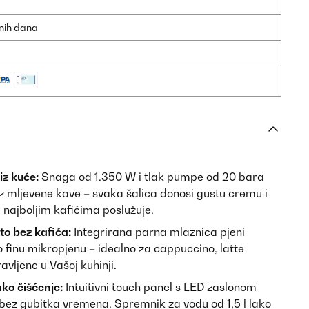
dnih dana
iz kuće:
Snaga od 1.350 W i tlak pumpe od 20 bara
z mljevene kave – svaka šalica donosi gustu cremu i
u najboljim kafićima poslužuje.
to bez kafića:
Integrirana parna mlaznica pjeni
 finu mikropjenu – idealno za cappuccino, latte
avljene u Vašoj kuhinji.
ko čišćenje:
Intuitivni touch panel s LED zaslonom
 bez gubitka vremena. Spremnik za vodu od 1,5 l lako