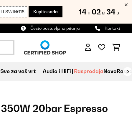
14
02
33
ULLSWING18
Kupite sada
H
M
S
Često postavljana pitanja
Kontakt
Sve za vaš vrt
Audio i HiFi
Rasprodaja
Novo
Raspa
 1350W 20bar Espresso