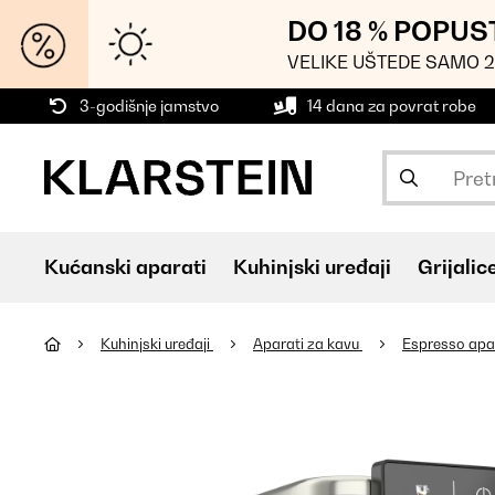
DO 18 % POPUS
VELIKE UŠTEDE SAMO 2
3-godišnje jamstvo
14 dana za povrat robe
Kućanski aparati
Kuhinjski uređaji
Grijalic
Kuhinjski uređaji
Aparati za kavu
Espresso apa