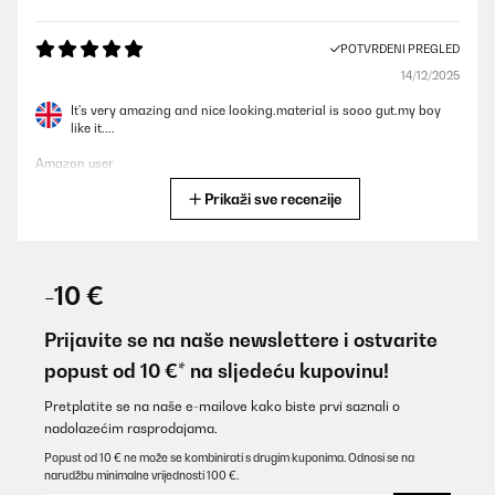
POTVRĐENI PREGLED
14/12/2025
It's very amazing and nice looking.material is sooo gut.my boy
like it....
Amazon user
Prikaži sve recenzije
Prevedi
POTVRĐENI PREGLED
12/12/2025
-10 €
Fijn dat alles lekker vers blijft.
Prijavite se na naše newslettere i ostvarite
Amazon-gebruiker
popust od 10 €* na sljedeću kupovinu!
Prevedi
Pretplatite se na naše e-mailove kako biste prvi saznali o
nadolazećim rasprodajama.
POTVRĐENI PREGLED
Popust od 10 € ne može se kombinirati s drugim kuponima. Odnosi se na
narudžbu minimalne vrijednosti 100 €.
16/10/2025