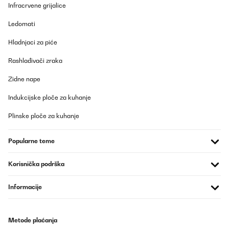
21/09/2025
Infracrvene grijalice
Esta super bien, lo compre para el cole de niño
Ledomati
Usuario/a de amazon
Hladnjaci za piće
Prevedi
Rashlađivači zraka
Zidne nape
POTVRĐENI PREGLED
15/09/2025
Indukcijske ploče za kuhanje
En perfecto estado, muy resistente y bonita. De buena calidad.
Plinske ploče za kuhanje
Usuario/a de amazon
Popularne teme
Prevedi
Korisnička podrška
POTVRĐENI PREGLED
Informacije
23/07/2025
Super Design und clever Funktionalität
Metode plaćanja
Amazon-Benutzer