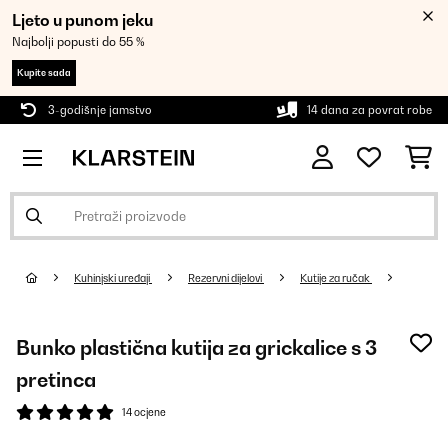
Ljeto u punom jeku
Najbolji popusti do 55 %
Kupite sada
3-godišnje jamstvo
14 dana za povrat robe
Kuhinjski uređaji
Rezervni dijelovi
Kutije za ručak
Bunko plastična kutija za grickalice s 3
pretinca
14 ocjene