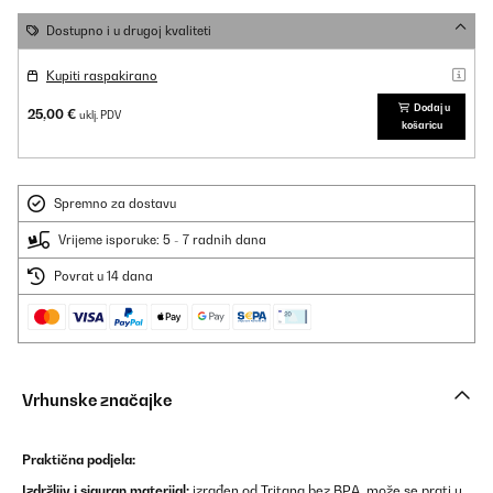
Dostupno i u drugoj kvaliteti
Kupiti raspakirano
Dodaj u
25,00 €
uklj. PDV
košaricu
Spremno za dostavu
Vrijeme isporuke: 5 - 7 radnih dana
Povrat u 14 dana
Vrhunske značajke
Praktična podjela:
Izdržljiv i siguran materijal:
izrađen od Tritana bez BPA, može se prati u