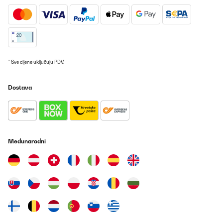
Prevedi
POTVRĐENI PREGLED
19/07/2025
* Sve cijene uključuju PDV.
Buen producto
Dostava
Usuario/a de amazon
Prevedi
POTVRĐENI PREGLED
26/06/2025
Međunarodni
Broodtrommel van goed kwaliteit fruit en brood gescheiden
werkt goed. Sluit goed waardoor brood niet in aanraking komt
met fruit. Zeer tevreden
Amazon-gebruiker
Prevedi