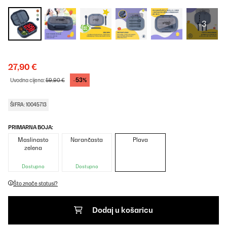
+3
27,90 €
-53%
Uvodna cijena:
59,90 €
ŠIFRA: 10045713
PRIMARNA BOJA:
Maslinasto
Narančasta
Plava
zelena
Dostupno
Dostupno
Što znače statusi?
Dodaj u košaricu