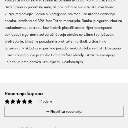
Podignite ručak na višu razinu uz Schmatzfatz Bunko kutiju za ručak.
Dizajnirana s djecom na umu, ali prikladna za sve uzraste, ova bento
kutija ima odvojivu ladicu s 3 pregrade, savršenu za uredno doziranje
obroka. Izrađena od BPA-free Tritan materijala, Bunko je siguran izbor za
svakodnevnu upotrebu, bez štetnih plastifikatora. Njen nepropusni
poklopac i sigurnosni zatvarači čuvaju obroke svježima i sprječavaju
prolijevanje, čineći je pouzdanim pratiteljem u školi, vrtiću ili na
putovanju. Prikladna za perilicu posuđa, svaki dio lako se čisti. Dostupna
u živim bojama, dio je stilske Schmatzfatz obitelji. Istražite sve opcije i
učinite vrijeme obroka uzbudljivim i učinkovitijim.
Recenzije kupaca
14 ocjene
Napišite recenziju