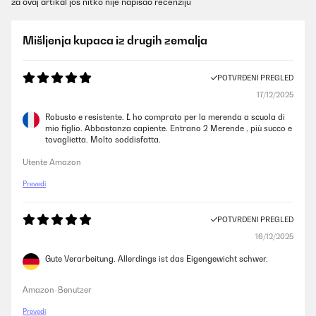
za ovaj artikal još nitko nije napisao recenziju
Mišljenja kupaca iz drugih zemalja
POTVRĐENI PREGLED
17/12/2025
Robusto e resistente. Ľ ho comprato per la merenda a scuola di
mio figlio. Abbastanza capiente. Entrano 2 Merende , più succo e
tovaglietta. Molto soddisfatta.
Utente Amazon
Prevedi
POTVRĐENI PREGLED
16/12/2025
Gute Verarbeitung. Allerdings ist das Eigengewicht schwer.
Amazon-Benutzer
Prevedi