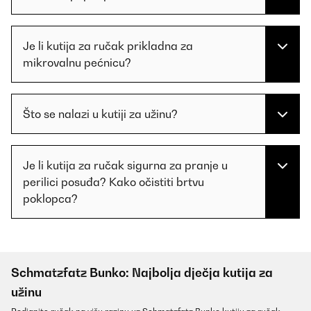
Je li kutija za ručak prikladna za
mikrovalnu pećnicu?
Što se nalazi u kutiji za užinu?
Je li kutija za ručak sigurna za pranje u
perilici posuđa? Kako očistiti brtvu
poklopca?
Schmatzfatz Bunko: Najbolja dječja kutija za
užinu