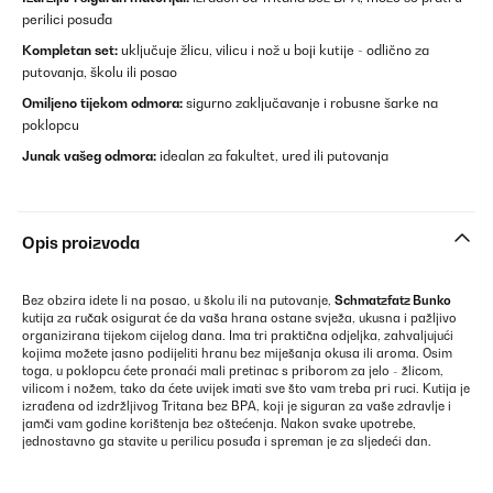
perilici posuđa
Kompletan set:
uključuje žlicu, vilicu i nož u boji kutije - odlično za
putovanja, školu ili posao
Omiljeno tijekom odmora:
sigurno zaključavanje i robusne šarke na
poklopcu
Junak vašeg odmora:
idealan za fakultet, ured ili putovanja
Opis proizvoda
Bez obzira idete li na posao, u školu ili na putovanje,
Schmatzfatz Bunko
kutija za ručak osigurat će da vaša hrana ostane svježa, ukusna i pažljivo
organizirana tijekom cijelog dana. Ima tri praktična odjeljka, zahvaljujući
kojima možete jasno podijeliti hranu bez miješanja okusa ili aroma. Osim
toga, u poklopcu ćete pronaći mali pretinac s priborom za jelo - žlicom,
vilicom i nožem, tako da ćete uvijek imati sve što vam treba pri ruci. Kutija je
izrađena od izdržljivog Tritana bez BPA, koji je siguran za vaše zdravlje i
jamči vam godine korištenja bez oštećenja. Nakon svake upotrebe,
jednostavno ga stavite u perilicu posuđa i spreman je za sljedeći dan.