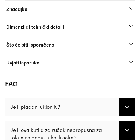
Značajke
Dimenzije i tehnički detalji
Što će biti isporučeno
Uvjeti isporuke
FAQ
Je li pladanj uklonjiv?
Je li ova kutija za ručak nepropusna za
tekućine poput juhe ili soka?