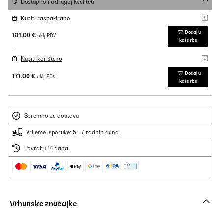
Dostupno i u drugoj kvaliteti
Kupiti raspakirano
Dodaj u
181,00 €
uklj. PDV
košaricu
Kupiti korišteno
Dodaj u
171,00 €
uklj. PDV
košaricu
Spremno za dostavu
Vrijeme isporuke: 5 - 7 radnih dana
Povrat u 14 dana
Vrhunske značajke