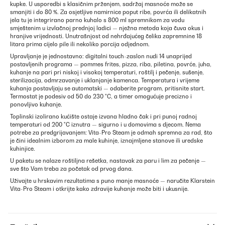
kupke. U usporedbi s klasičnim prženjem, sadržaj masnoće može se
smanjiti i do 80 %. Za osjetljive namirnice poput ribe, povrća ili delikatnih
jela tu je integrirano parno kuhalo s 800 ml spremnikom za vodu
smještenim u izvlačnoj prednjoj ladici — nježna metoda koja čuva okus i
hranjive vrijednosti. Unutrašnjost od nehrđajućeg čelika zapremnine 18
litara prima cijelo pile ili nekoliko porcija odjednom.
Upravljanje je jednostavno: digitalni touch-zaslon nudi 14 unaprijed
postavljenih programa — pommes frites, pizza, riba, piletina, povrće, juha,
kuhanje na pari pri niskoj i visokoj temperaturi, roštilj i pečenje, sušenje,
sterilizacija, odmrzavanje i uklanjanje kamenca. Temperatura i vrijeme
kuhanja postavljaju se automatski — odaberite program, pritisnite start.
Termostat je podesiv od 50 do 230 °C, a timer omogućuje precizno i
ponovljivo kuhanje.
Toplinski izolirano kućište ostaje izvana hladno čak i pri punoj radnoj
temperaturi od 200 °C iznutra — sigurno i u domovima s djecom. Nema
potrebe za predgrijavanjem: Vita-Pro Steam je odmah spremna za rad, što
je čini idealnim izborom za male kuhinje, iznajmljene stanove ili uredske
kuhinjice.
U paketu se nalaze roštiljna rešetka, nastavak za paru i lim za pečenje —
sve što Vam treba za početak od prvog dana.
Uživajte u hrskavim rezultatima s puno manje masnoće — naručite Klarstein
Vita-Pro Steam i otkrijte kako zdravije kuhanje može biti i ukusnije.