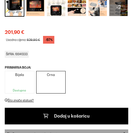
+2
201,90 €
-67%
Uvodna cijena:
629,90 €
ŠIFRA: 10041333
PRIMARNA BOJA:
Bijela
Crna
Dostupno
Što znače statusi?
Dodaj u košaricu