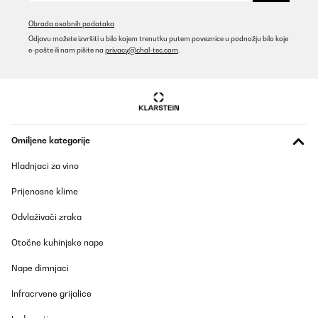
POTVRĐENI PREGLED
19/05/2023
Obrada osobnih podataka
Odjavu možete izvršiti u bilo kojem trenutku putem poveznice u podnožju bilo koje
Hat meine Erwartungen übertroffen
e-pošte ili nam pišite na
privacy@chal-tec.com
.
Amazon-Benutzer
Prevedi
POTVRĐENI PREGLED
Omiljene kategorije
28/03/2023
Hladnjaci za vino
Alles wie beschrieben
Prijenosne klime
Amazon-Benutzer
Odvlaživači zraka
Prevedi
Otočne kuhinjske nape
POTVRĐENI PREGLED
Nape dimnjaci
27/01/2023
Infracrvene grijalice
Avevo acquistato una friggitrice ad aria a cassetto su Amazon
molto rinomata ma con una sola resistenza …ma non cuoceva