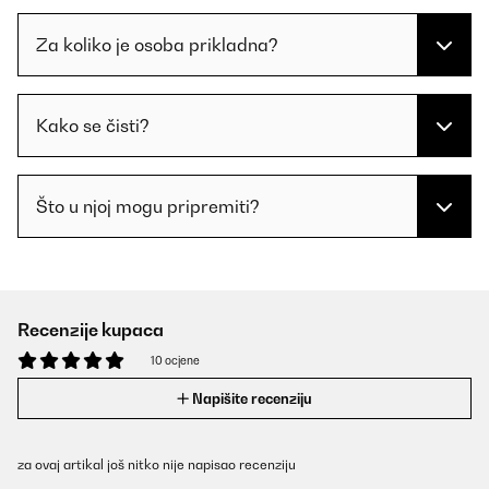
Za koliko je osoba prikladna?
Kako se čisti?
Što u njoj mogu pripremiti?
Recenzije kupaca
10 ocjene
Napišite recenziju
za ovaj artikal još nitko nije napisao recenziju