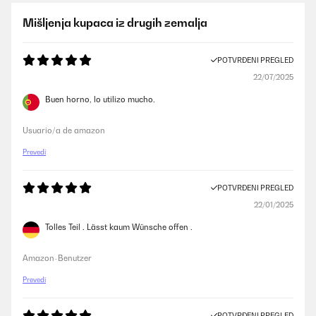
Mišljenja kupaca iz drugih zemalja
POTVRĐENI PREGLED
22/07/2025
Buen horno, lo utilizo mucho.
Usuario/a de amazon
Prevedi
POTVRĐENI PREGLED
22/01/2025
Tolles Teil . Lässt kaum Wünsche offen .
Amazon-Benutzer
Prevedi
POTVRĐENI PREGLED