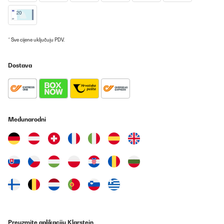
Prevedi
POTVRĐENI PREGLED
* Sve cijene uključuju PDV.
29/12/2022
Friteuse à aire au top frite , poulet ,pizza faite de vos envies un
Dostava
moment gourmand sans gras ajouter rien que la cuisson à air
chaud. Mes animaux en rafole également pour le mode
déshydratation qui permet de confectionner de la viande sèche
rien que pour eux design classe et simple pas trop grand très
silencieux mode d'emploi facile à prendre en main tienna dire à
par que je le recommande fortement .
Međunarodni
Utilisateur d'Amazon
Prevedi
POTVRĐENI PREGLED
08/12/2022
Einfach ein super Ofen. Wärmeleistung schnell und sehr gut.
Dampffunktion erstklassig für Gemüse, Fisch etc. Bin mehr als
zufrieden. Nur zu empfehlen.
Preuzmite aplikaciju Klarstein
Amazon-Benutzer