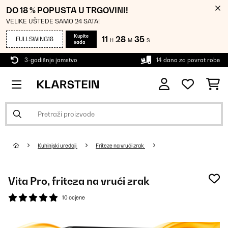
DO 18 % POPUSTA U TRGOVINI!
VELIKE UŠTEDE SAMO 24 SATA!
Kupite
11
28
34
FULLSWING18
H
M
S
sada
3-godišnje jamstvo
14 dana za povrat robe
Kuhinjski uređaji
Friteze na vrući zrak
Vita Pro, friteza na vrući zrak
10 ocjene