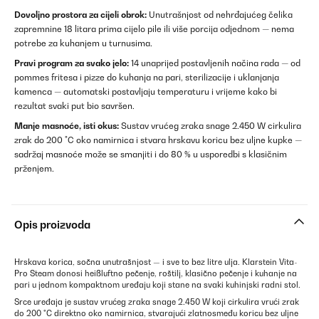
Dovoljno prostora za cijeli obrok:
Unutrašnjost od nehrđajućeg čelika
zapremnine 18 litara prima cijelo pile ili više porcija odjednom — nema
potrebe za kuhanjem u turnusima.
Pravi program za svako jelo:
14 unaprijed postavljenih načina rada — od
pommes fritesa i pizze do kuhanja na pari, sterilizacije i uklanjanja
kamenca — automatski postavljaju temperaturu i vrijeme kako bi
rezultat svaki put bio savršen.
Manje masnoće, isti okus:
Sustav vrućeg zraka snage 2.450 W cirkulira
zrak do 200 °C oko namirnica i stvara hrskavu koricu bez uljne kupke —
sadržaj masnoće može se smanjiti i do 80 % u usporedbi s klasičnim
prženjem.
Opis proizvoda
Hrskava korica, sočna unutrašnjost — i sve to bez litre ulja. Klarstein Vita-
Pro Steam donosi heißluftno pečenje, roštilj, klasično pečenje i kuhanje na
pari u jednom kompaktnom uređaju koji stane na svaki kuhinjski radni stol.
Srce uređaja je sustav vrućeg zraka snage 2.450 W koji cirkulira vrući zrak
do 200 °C direktno oko namirnica, stvarajući zlatnosmeđu koricu bez uljne