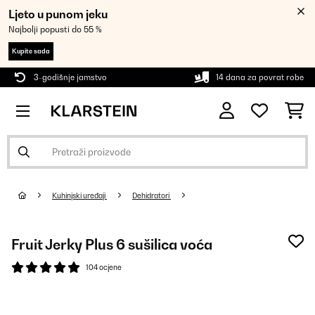
Ljeto u punom jeku
Najbolji popusti do 55 %
Kupite sada
3-godišnje jamstvo
14 dana za povrat robe
Kuhinjski uređaji
Dehidratori
Fruit Jerky Plus 6 sušilica voća
104 ocjene