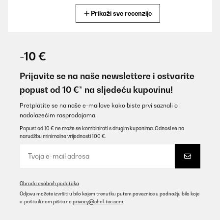
Prikaži sve recenzije
Prevedi
POTVRĐENI PREGLED
12/05/2025
-10 €
Super gerät !
Prijavite se na naše newslettere i ostvarite
Amazon-Benutzer
popust od 10 €* na sljedeću kupovinu!
Prevedi
Pretplatite se na naše e-mailove kako biste prvi saznali o
nadolazećim rasprodajama.
POTVRĐENI PREGLED
Popust od 10 € ne može se kombinirati s drugim kuponima. Odnosi se na
narudžbu minimalne vrijednosti 100 €.
05/05/2025
Llevo tiempo usando la Klarstein Fruit Jerky Plus y estoy muy
satisfecha. Funciona de maravilla, es muy silenciosa y los
resultados son excelentes. Las rejillas extraíbles y la bandeja
antiadherente facilitan mucho la limpieza. ¡Muy recomendable!
Obrada osobnih podataka
Usuario/a de amazon
Odjavu možete izvršiti u bilo kojem trenutku putem poveznice u podnožju bilo koje
e-pošte ili nam pišite na
privacy@chal-tec.com
.
Prevedi