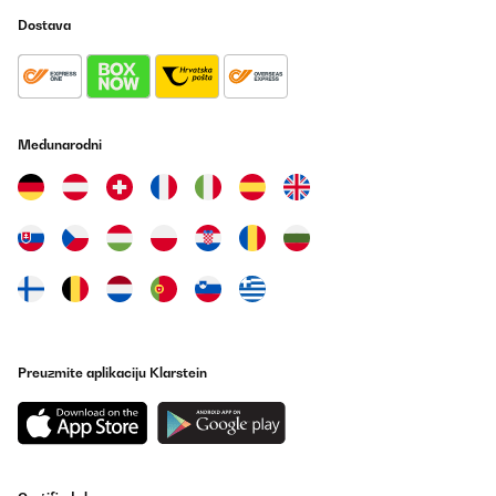
Dostava
Закупих продукта и съм много доволна от покупката си.
Бърза и безпроблемна доставка, перфектно опакована,
работи чудесно. Имам от кръглите сушилни, отнемаше ми
дни, за да изсуша плодове. С тази всичко стана готово за
няколко часа. Безшумна е, работи бързо и суши равномерно.
Сглобява се лесно, почиства се бързо. Изключително съм
доволна и отново смятам да пазарувам от Вас. Благодаря
Međunarodni
Ви за прекрасния артикул.
Илияна
Prevedi
POTVRĐENI PREGLED
05/11/2024
Un produs f bun
Preuzmite aplikaciju Klarstein
gheorghe
Prevedi
POTVRĐENI PREGLED