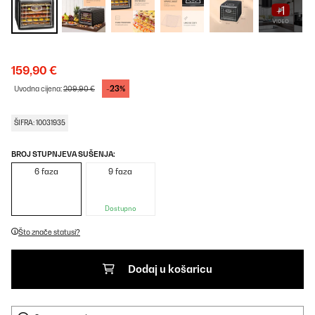
+1
159,90 €
-23%
Uvodna cijena:
209,90 €
ŠIFRA: 10031935
BROJ STUPNJEVA SUŠENJA:
6 faza
9 faza
Dostupno
Što znače statusi?
Dodaj u košaricu