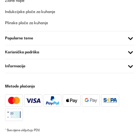
Zidne nape
Unterschied zu den ganz einfachen ohne Gebläse. Trocknet alles
gleichmäßig.
Indukcijske ploče za kuhanje
Amazon-Benutzer
Plinske ploče za kuhanje
Prevedi
Popularne teme
POTVRĐENI PREGLED
03/12/2024
Korisnička podrška
Закупих продукта и съм много доволна от покупката си.
Informacije
Бърза и безпроблемна доставка, перфектно опакована,
работи чудесно. Имам от кръглите сушилни, отнемаше ми
дни, за да изсуша плодове. С тази всичко стана готово за
няколко часа. Безшумна е, работи бързо и суши равномерно.
Metode plaćanja
Сглобява се лесно, почиства се бързо. Изключително съм
доволна и отново смятам да пазарувам от Вас. Благодаря
Ви за прекрасния артикул.
Илияна
Prevedi
* Sve cijene uključuju PDV.
POTVRĐENI PREGLED
03/12/2024