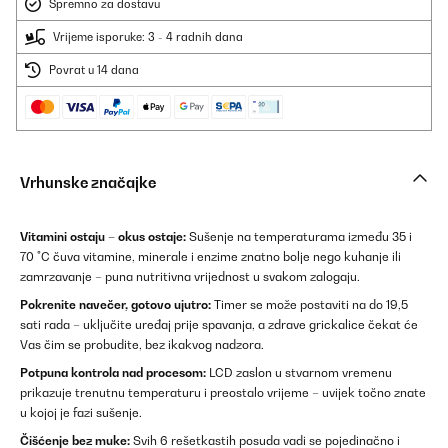
Spremno za dostavu
Vrijeme isporuke: 3 - 4 radnih dana
Povrat u 14 dana
Vrhunske značajke
Vitamini ostaju – okus ostaje:
Sušenje na temperaturama između 35 i
70 °C čuva vitamine, minerale i enzime znatno bolje nego kuhanje ili
zamrzavanje – puna nutritivna vrijednost u svakom zalogaju.
Pokrenite navečer, gotovo ujutro:
Timer se može postaviti na do 19,5
sati rada – uključite uređaj prije spavanja, a zdrave grickalice čekat će
Vas čim se probudite, bez ikakvog nadzora.
Potpuna kontrola nad procesom:
LCD zaslon u stvarnom vremenu
prikazuje trenutnu temperaturu i preostalo vrijeme – uvijek točno znate
u kojoj je fazi sušenje.
Čišćenje bez muke:
Svih 6 rešetkastih posuda vadi se pojedinačno i