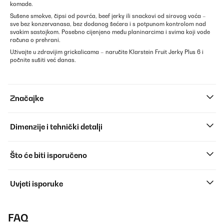
komade.
Sušene smokve, čipsi od povrća, beef jerky ili snackovi od sirovog voća –
sve bez konzervanasa, bez dodanog šećera i s potpunom kontrolom nad
svakim sastojkom. Posebno cijenjeno među planinarcima i svima koji vode
računa o prehrani.
Uživajte u zdravijim grickalicama – naručite Klarstein Fruit Jerky Plus 6 i
počnite sušiti već danas.
Značajke
Dimenzije i tehnički detalji
Što će biti isporučeno
Uvjeti isporuke
FAQ