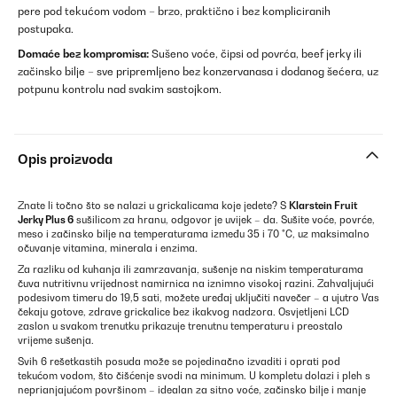
pere pod tekućom vodom – brzo, praktično i bez kompliciranih
postupaka.
Domaće bez kompromisa:
Sušeno voće, čipsi od povrća, beef jerky ili
začinsko bilje – sve pripremljeno bez konzervanasa i dodanog šećera, uz
potpunu kontrolu nad svakim sastojkom.
Opis proizvoda
Znate li točno što se nalazi u grickalicama koje jedete? S
Klarstein Fruit
Jerky Plus 6
sušilicom za hranu, odgovor je uvijek – da. Sušite voće, povrće,
meso i začinsko bilje na temperaturama između 35 i 70 °C, uz maksimalno
očuvanje vitamina, minerala i enzima.
Za razliku od kuhanja ili zamrzavanja, sušenje na niskim temperaturama
čuva nutritivnu vrijednost namirnica na iznimno visokoj razini. Zahvaljujući
podesivom timeru do 19,5 sati, možete uređaj uključiti navečer – a ujutro Vas
čekaju gotove, zdrave grickalice bez ikakvog nadzora. Osvjetljeni LCD
zaslon u svakom trenutku prikazuje trenutnu temperaturu i preostalo
vrijeme sušenja.
Svih 6 rešetkastih posuda može se pojedinačno izvaditi i oprati pod
tekućom vodom, što čišćenje svodi na minimum. U kompletu dolazi i pleh s
neprianjajućom površinom – idealan za sitno voće, začinsko bilje i manje