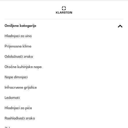
POTVRĐENI PREGLED
06/02/2025
Prodotto arrivato danneggiatoRestituito e subito rimborsato
Omiljene kategorije
Hladnjaci za vino
Utente Amazon
Prevedi
Prijenosne klime
Odvlaživači zraka
POTVRĐENI PREGLED
29/01/2025
Otočne kuhinjske nape
Danke ! Schnelle Lieferung!Super Dörrgerät
Nape dimnjaci
Infracrvene grijalice
Amazon-Benutzer
Prevedi
Ledomati
Hladnjaci za piće
POTVRĐENI PREGLED
Rashlađivači zraka
20/01/2025
Das Gerät ist groß genug, passt viel rein. Es ist ein großer