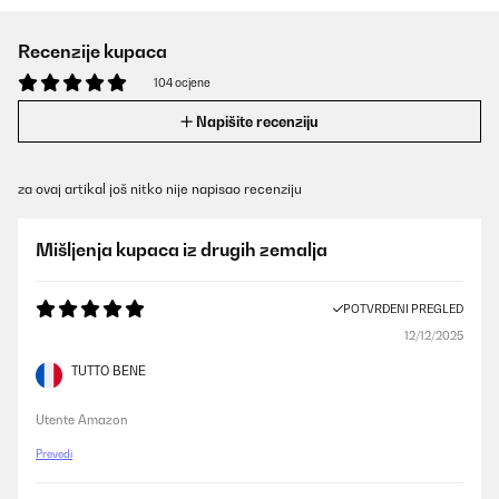
Recenzije kupaca
104 ocjene
Napišite recenziju
za ovaj artikal još nitko nije napisao recenziju
Mišljenja kupaca iz drugih zemalja
POTVRĐENI PREGLED
12/12/2025
TUTTO BENE
Utente Amazon
Prevedi