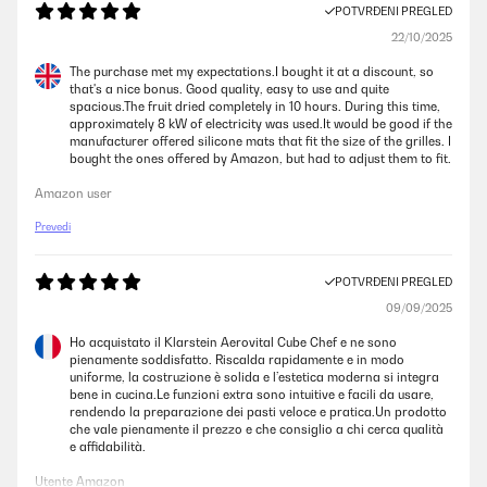
POTVRĐENI PREGLED
22/10/2025
The purchase met my expectations.I bought it at a discount, so
that's a nice bonus. Good quality, easy to use and quite
spacious.The fruit dried completely in 10 hours. During this time,
approximately 8 kW of electricity was used.It would be good if the
manufacturer offered silicone mats that fit the size of the grilles. I
bought the ones offered by Amazon, but had to adjust them to fit.
Amazon user
Prevedi
POTVRĐENI PREGLED
09/09/2025
Ho acquistato il Klarstein Aerovital Cube Chef e ne sono
pienamente soddisfatto. Riscalda rapidamente e in modo
uniforme, la costruzione è solida e l’estetica moderna si integra
bene in cucina.Le funzioni extra sono intuitive e facili da usare,
rendendo la preparazione dei pasti veloce e pratica.Un prodotto
che vale pienamente il prezzo e che consiglio a chi cerca qualità
e affidabilità.
Utente Amazon