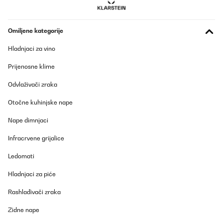
Prevedi
Omiljene kategorije
POTVRĐENI PREGLED
Hladnjaci za vino
26/12/2025
Genial, por fin di con una buena a buen precio. Genial para
Prijenosne klime
repostería, tartas y monta la nata en 3 minutos, me ha
encantado y muy bonito el diseño rojo metal
Odvlaživači zraka
Usuario/a de amazon
Otočne kuhinjske nape
Prevedi
Nape dimnjaci
POTVRĐENI PREGLED
Infracrvene grijalice
09/12/2025
Ledomati
Per me ottima verso le mie aspettative
Hladnjaci za piće
Utente Amazon
Rashlađivači zraka
Prevedi
Zidne nape