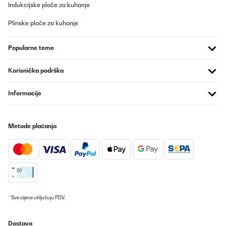
POTVRĐENI PREGLED
Indukcijske ploče za kuhanje
15/11/2025
Plinske ploče za kuhanje
Die Maschine wurde nun einige Male ausprobiert und sie hat
allen Anforderungen entsprochen. Da sie nicht wie eine
Popularne teme
Kitchenaid aus Gußeisen ist, ist sie sehr leicht. Durch die
Saugnäpfe steht sie aber erstaunlich fest auf der Arbeitsfläche,
auch beim Kneten von schweren Teigen. Um diesen Preis
Korisnička podrška
bekommt man ein gut funktionierendes Teil.
Amazon-Benutzer
Informacije
Prevedi
Metode plaćanja
POTVRĐENI PREGLED
02/10/2025
Ich war wirklich skeptisch und habe lange gezögert, dieses Gerät
zu kaufen - aber ich bin positiv überrascht und kann die
Küchenmaschine empfehlen. Sie steht sicher - die Saugnäpfe
funktionieren gut - auch bei schwerem Teig. Ich backe Brot mit
500 bis 600 g Mehl und das schafft sie spielend. Sicher würde sie
auch größere Teigmengen bewältigen. Man muss zwischendurch
* Sve cijene uključuju PDV.
mal mit einem Teigschaber den Rand und den Boden abfahren,
da schafft der Knethaken es nicht immer, alles zu erfassen. Aber
ansonsten arbeitet die Maschine gut. Nicht nachvollziehen kann
Dostava