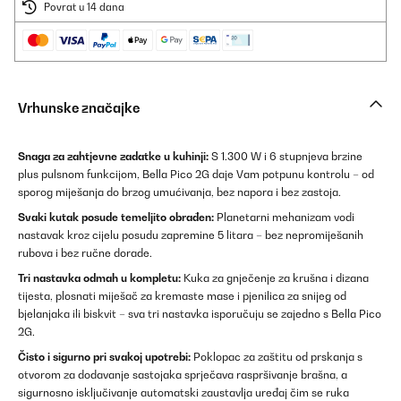
Povrat u 14 dana
Vrhunske značajke
Snaga za zahtjevne zadatke u kuhinji:
S 1.300 W i 6 stupnjeva brzine
plus pulsnom funkcijom, Bella Pico 2G daje Vam potpunu kontrolu – od
sporog miješanja do brzog umućivanja, bez napora i bez zastoja.
Svaki kutak posude temeljito obrađen:
Planetarni mehanizam vodi
nastavak kroz cijelu posudu zapremine 5 litara – bez nepromiješanih
rubova i bez ručne dorade.
Tri nastavka odmah u kompletu:
Kuka za gnječenje za krušna i dizana
tijesta, plosnati miješač za kremaste mase i pjenilica za snijeg od
bjelanjaka ili biskvit – sva tri nastavka isporučuju se zajedno s Bella Pico
2G.
Čisto i sigurno pri svakoj upotrebi:
Poklopac za zaštitu od prskanja s
otvorom za dodavanje sastojaka sprječava raspršivanje brašna, a
sigurnosno isključivanje automatski zaustavlja uređaj čim se ruka