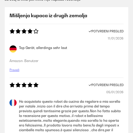
Mišljenja kupaca iz drugih zemalja
POTVRĐENI PREGLED
11/01/2026
Top Gerät, allerdings sehr laut
Amazon-Benutzer
Prevedi
POTVRĐENI PREGLED
05/01/2026
Ho acquistato questo robot da cucina da regalare a mia sorella
per natale .inizio con il dire che arrivato prima del tempo
previsto.quindi tantissime grazie per questo.Non ho fatto subito
la recensione per questo motivo..il robot e bellissimo
esteticamente..molto elegante,quando mia sorella lo ha aperta
era felicissima..Il prodotto lavora molto bene,fa degli impasti x
ciambelle molto spumoso,è quasi silenzioso ..che dire,per il