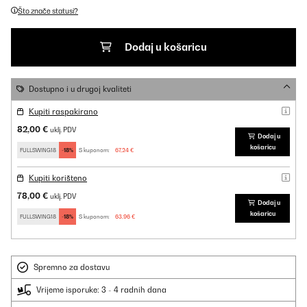
Što znače statusi?
Dodaj u košaricu
Dostupno i u drugoj kvaliteti
Kupiti raspakirano
82,00 €
uklj. PDV
Dodaj u
košaricu
FULLSWING18
-18%
S kuponom:
67,24 €
Kupiti korišteno
78,00 €
uklj. PDV
Dodaj u
košaricu
FULLSWING18
-18%
S kuponom:
63,96 €
Spremno za dostavu
Vrijeme isporuke: 3 - 4 radnih dana