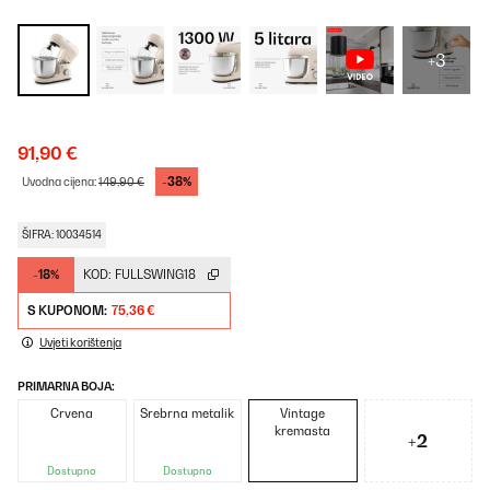
+3
91,90 €
-38%
Uvodna cijena:
149,90 €
ŠIFRA: 10034514
-18%
KOD:
FULLSWING18
S KUPONOM:
75,36 €
Uvjeti korištenja
PRIMARNA BOJA:
Crvena
Srebrna metalik
Vintage
kremasta
+2
Dostupno
Dostupno