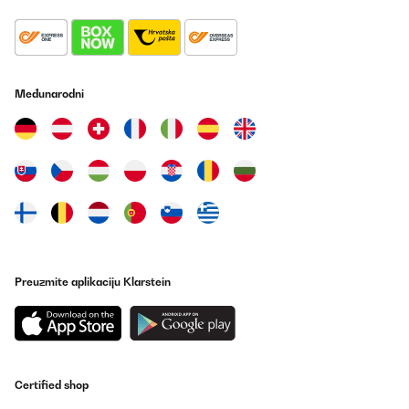
ich die Beschwerden über die Lautstärke. Andere
Küchenmaschinen sind auch laut. Und diese ist nicht
ungewöhnlich laut, sondern für die leichte Bauweise in Ordnung.
Ich bin der Meinung, dass man für dieses Geld eine absolut gute
Küchenmaschine bekommt.
Međunarodni
Amazon-Benutzer
Prevedi
POTVRĐENI PREGLED
23/08/2025
Nachdem wir uns aus ungünsten finanziellen Gründen für diese
günstige Knetmaschine von Klarstein entschieden hatten, waren
wir am Anfang ehrlich gesagt skeptisch. Zwar wäre eine
hochwertige Maschine wie eine Wilfa oder ein gutes Modell von
Kenwood, mit der man auch Nudeln machen kann, ein Traum,
Preuzmite aplikaciju Klarstein
aber das gibt das Budget leider nicht her und für den günstigen
Preis sollte die Maschine vor allem eins können: Teig kneten.Und
das tut sie! Wir backen wöchentlich Brot und Brötchen – von
normalen Broten über Fladenbrot bis hin zu festem Sauerteig –
und waren von den Ergebnissen sehr überrascht. Die Maschine
bewältigt selbst feste Teige tadellos. Aufgrund des Knethakens
neigt der Teig zwar manchmal dazu, sich am Haken
Certified shop
hochzuziehen, und der Haken könnte insgesamt etwas besser an