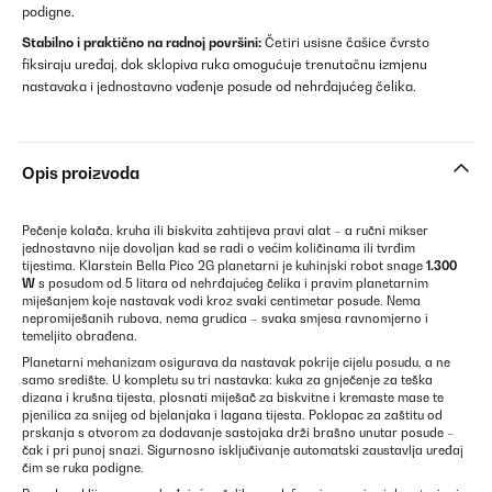
podigne.
Stabilno i praktično na radnoj površini:
Četiri usisne čašice čvrsto
fiksiraju uređaj, dok sklopiva ruka omogućuje trenutačnu izmjenu
nastavaka i jednostavno vađenje posude od nehrđajućeg čelika.
Opis proizvoda
Pečenje kolača, kruha ili biskvita zahtijeva pravi alat – a ručni mikser
jednostavno nije dovoljan kad se radi o većim količinama ili tvrđim
tijestima. Klarstein Bella Pico 2G planetarni je kuhinjski robot snage
1.300
W
s posudom od 5 litara od nehrđajućeg čelika i pravim planetarnim
miješanjem koje nastavak vodi kroz svaki centimetar posude. Nema
nepromiješanih rubova, nema grudica – svaka smjesa ravnomjerno i
temeljito obrađena.
Planetarni mehanizam osigurava da nastavak pokrije cijelu posudu, a ne
samo središte. U kompletu su tri nastavka: kuka za gnječenje za teška
dizana i krušna tijesta, plosnati miješač za biskvitne i kremaste mase te
pjenilica za snijeg od bjelanjaka i lagana tijesta. Poklopac za zaštitu od
prskanja s otvorom za dodavanje sastojaka drži brašno unutar posude –
čak i pri punoj snazi. Sigurnosno isključivanje automatski zaustavlja uređaj
čim se ruka podigne.