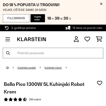
DO 18 % POPUSTA U TRGOVINI!
VELIKE UŠTEDE SAMO 24 SATA!
Kupite
16
39
30
FULLSWING18
H
M
S
sada
3-godišnje jamstvo
14 dana za povrat robe
Kuhinjski uređaji
Kuhinjski roboti
Bella Pico 1300W 5L Kuhinjski Robot
Krem
255 ocjene