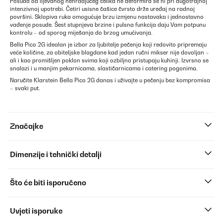
Posuda od lijevanog nehrđajućeg čelika ne deformira se ni pri dugotrajnoj
intenzivnoj upotrebi. Četiri usisne čašice čvrsto drže uređaj na radnoj
površini. Sklopiva ruka omogućuje brzu izmjenu nastavaka i jednostavno
vađenje posude. Šest stupnjeva brzine i pulsna funkcija daju Vam potpunu
kontrolu – od sporog miješanja do brzog umućivanja.
Bella Pico 2G idealan je izbor za ljubitelje pečenja koji redovito pripremaju
veće količine, za obiteljske blagdane kad jedan ručni mikser nije dovoljan –
ali i kao promišljen poklon svima koji ozbiljno pristupaju kuhinji. Izvrsno se
snalazi i u manjim pekarnicama, slastičarnicama i catering pogonima.
Naručite Klarstein Bella Pico 2G danas i uživajte u pečenju bez kompromisa
– svaki put.
Značajke
Dimenzije i tehnički detalji
Što će biti isporučeno
Uvjeti isporuke