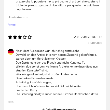
prezzo che lo pagato e molto più buono di articoli che costano il
triplo del prezzo...grazie al rivenditore per questo meraviglioso
capolavoro
Utente Amazon
Prevedi
POTVRĐENI PREGLED
03/01/2026
Nach dem Auspacken war ich richtig enttäuscht.
Obwohl Ich den Artikel in einem neuem Zustand gekauft habe,
waren oben am Gerät leichter Kratzer.
Das Gerät İst leider aus Plastik und nicht Kunststoff .
Wie ich das sonst von No-Name Artikeln kenne dass diese aus
stabilen Kunststoff sind.
War mir gefallen hat, sind großen Instrumente
(Knethaken Schneebesen)etc.
Arbeitet gut muß Ich sagen;
aber nein Ich würde es für so viel Geld nicht weiter
empfehlen.Sorry.
Die Lieferung erfolgte super schnell. Großes Dankeschön dafür
Tülin
Prikaži sve recenzije
Prevedi