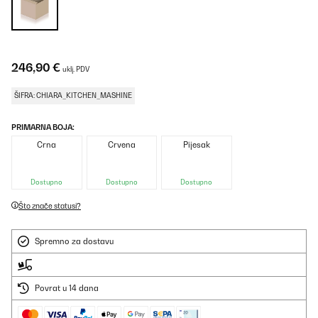
246,90 €
uklj. PDV
ŠIFRA: CHIARA_KITCHEN_MASHINE
PRIMARNA BOJA:
Crna
Crvena
Pijesak
Dostupno
Dostupno
Dostupno
Što znače statusi?
Spremno za dostavu
Povrat u 14 dana