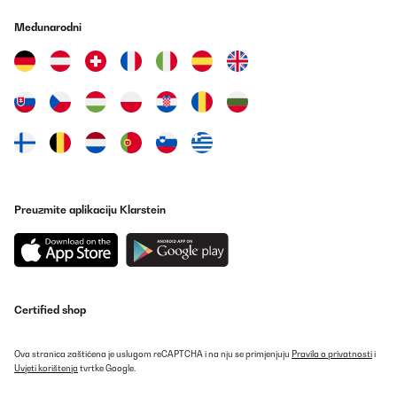
man bei dieser Menge merkt, dass sich der Motor anstrengt.Der
erste Probeteig (etwas fester als Pizzateig) mit 1kg Mehr und
Međunarodni
weiteren Zutaten wurde hervorragend geknetet. Dabei mit der
Stufe 1 angefangen, nach 30 Sekunden auf Stufe 2 geschaltet.
Nach weiteren 45 Sekunden für 2 bis 3 Minuten auf Stufe 3
geschaltet. Beim Teigkneten sollte man auch nicht höher als Stufe
3 schalten (Hinweis im Handbuch).Die Küchenmaschine verfügt
auf der Unterseite über starke Saugnäpfe, um das Rutschen zu
vermeiden. Insgesamt ist die Qualität hervorragend, jedoch gibt
es verbesserungsbedarf. Die Schüssel könnte etwas
dickwandiger sein und der Knethaken hätte man vor dem
Lackieren entgraten/schleifen können. An einigen Stellen gibt es
scharfe Gusskanten am Haken. Ansonsten ist diese
Küchenmaschine wohlmöglich das Beste, was man für diesen
Preuzmite aplikaciju Klarstein
Preis (Farbe schwarz am günstigsten) bekommen kann
Amazon-Benutzer
Prevedi
Certified shop
POTVRĐENI PREGLED
25/11/2025
Ova stranica zaštićena je uslugom reCAPTCHA i na nju se primjenjuju
Pravila o privatnosti
i
Tolles Gerät, wir haben diverse Teigvarianten ausprobiert und die
Uvjeti korištenja
tvrtke Google.
Ergebnisse waren super. Die Küchenmaschine macht einen
hochwertigen Eindruck und die Bedienung ist sehr einfach.