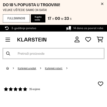
DO 18 % POPUSTA U TRGOVINI!
VELIKE UŠTEDE SAMO 24 SATA!
Kupite
17
00
33
FULLSWING18
H
M
S
sada
3-godišnje jamstvo
14 dana za povrat robe
Kuhinjski uređaji
Kuhinjski roboti
25 ocjene