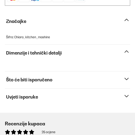
Značajke
Šifra: Chiara_kitchen_mashine
Dimenzije i tehnički detalji
Što će biti isporučeno
Uvjeti isporuke
Recenzije kupaca
25 ocjene