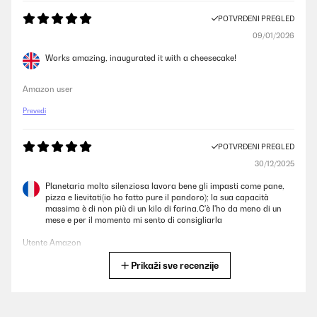
POTVRĐENI PREGLED
09/01/2026
Works amazing, inaugurated it with a cheesecake!
Amazon user
Prevedi
POTVRĐENI PREGLED
30/12/2025
Planetaria molto silenziosa lavora bene gli impasti come pane,
pizza e lievitati(io ho fatto pure il pandoro); la sua capacità
massima è di non più di un kilo di farina.C'è l'ho da meno di un
mese e per il momento mi sento di consigliarla
Utente Amazon
Prikaži sve recenzije
Prevedi
POTVRĐENI PREGLED