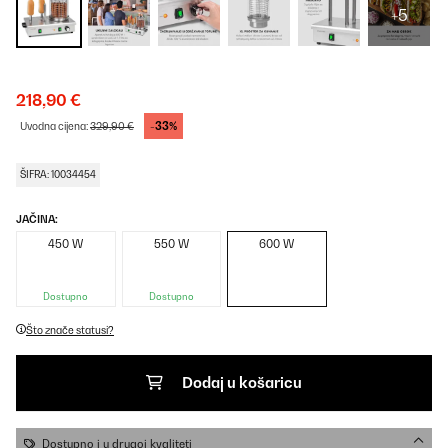
+5
218,90 €
-33%
Uvodna cijena:
329,90 €
ŠIFRA: 10034454
JAČINA:
450 W
550 W
600 W
Dostupno
Dostupno
Što znače statusi?
Dodaj u košaricu
Dostupno i u drugoj kvaliteti