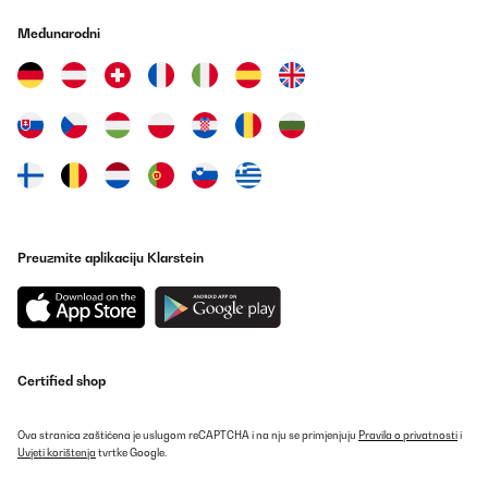
Međunarodni
Utilisateur d'Amazon
Prevedi
POTVRĐENI PREGLED
11/03/2024
Tolle Maschine robust und funktioniert gut.
Amazon-Benutzer
Preuzmite aplikaciju Klarstein
Prevedi
POTVRĐENI PREGLED
26/02/2024
Certified shop
Ce produit est pour une fête de l'été en extérieur sur le thème du
farwest avec repas hot dog pour une centaine de participants !
Idéal pour ce type de manifestation
Ova stranica zaštićena je uslugom reCAPTCHA i na nju se primjenjuju
Pravila o privatnosti
i
Uvjeti korištenja
tvrtke Google.
Utilisateur d'Amazon