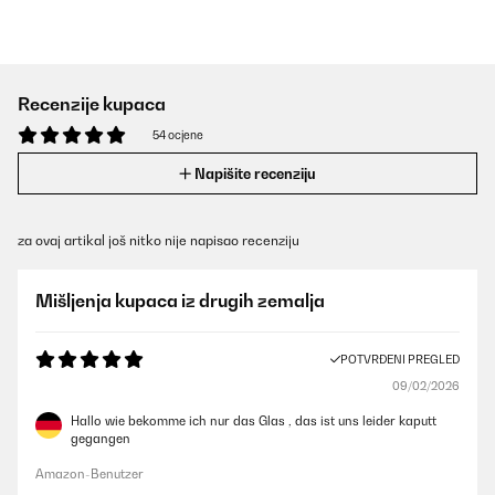
Recenzije kupaca
54 ocjene
Napišite recenziju
za ovaj artikal još nitko nije napisao recenziju
Mišljenja kupaca iz drugih zemalja
POTVRĐENI PREGLED
09/02/2026
Hallo wie bekomme ich nur das Glas , das ist uns leider kaputt
gegangen
Amazon-Benutzer