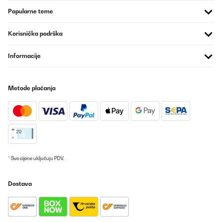
Popularne teme
POTVRĐENI PREGLED
15/11/2024
Korisnička podrška
Épaisseur comme l’origine et envoyé dans un emballage
protecteur en polystyrène correct...Pour moi très bien.
Informacije
Utilisateur d'Amazon
Prevedi
Metode plaćanja
POTVRĐENI PREGLED
12/07/2024
Tolle Verarbeitung würde ich wieder kaufen.
Amazon-Benutzer
* Sve cijene uključuju PDV.
Prevedi
Dostava
POTVRĐENI PREGLED
29/03/2024
Simple a utiliser