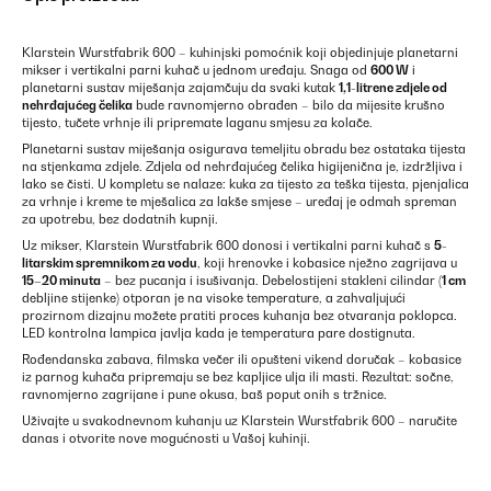
Klarstein Wurstfabrik 600 – kuhinjski pomoćnik koji objedinjuje planetarni
mikser i vertikalni parni kuhač u jednom uređaju. Snaga od
600 W
i
planetarni sustav miješanja zajamčuju da svaki kutak
1,1-litrene zdjele od
nehrđajućeg čelika
bude ravnomjerno obrađen – bilo da mijesite krušno
tijesto, tučete vrhnje ili pripremate laganu smjesu za kolače.
Planetarni sustav miješanja osigurava temeljitu obradu bez ostataka tijesta
na stjenkama zdjele. Zdjela od nehrđajućeg čelika higijenična je, izdržljiva i
lako se čisti. U kompletu se nalaze: kuka za tijesto za teška tijesta, pjenjalica
za vrhnje i kreme te mješalica za lakše smjese – uređaj je odmah spreman
za upotrebu, bez dodatnih kupnji.
Uz mikser, Klarstein Wurstfabrik 600 donosi i vertikalni parni kuhač s
5-
litarskim spremnikom za vodu
, koji hrenovke i kobasice nježno zagrijava u
15–20 minuta
– bez pucanja i isušivanja. Debelostijeni stakleni cilindar (
1 cm
debljine stijenke) otporan je na visoke temperature, a zahvaljujući
prozirnom dizajnu možete pratiti proces kuhanja bez otvaranja poklopca.
LED kontrolna lampica javlja kada je temperatura pare dostignuta.
Rođendanska zabava, filmska večer ili opušteni vikend doručak – kobasice
iz parnog kuhača pripremaju se bez kapljice ulja ili masti. Rezultat: sočne,
ravnomjerno zagrijane i pune okusa, baš poput onih s tržnice.
Uživajte u svakodnevnom kuhanju uz Klarstein Wurstfabrik 600 – naručite
danas i otvorite nove mogućnosti u Vašoj kuhinji.