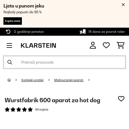
Ljeto u punom jeku
Najbolji popusti do 55 %
Kupite sada
3-godišnje jamstvo
14 dana za povrat robe
Kuhinjski uređaji
Mali kućanski aparati
Wurstfabrik 600 aparat za hot dog
54 ocjene