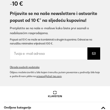
27/06/2025
-10 €
#ERROR!
Prijavite se na naše newslettere i ostvarite
Amazon-Benutzer
popust od 10 €* na sljedeću kupovinu!
Prevedi
Pretplatite se na naše e-mailove kako biste prvi saznali o
nadolazećim rasprodajama.
POTVRĐENI PREGLED
Popust od 10 € ne može se kombinirati s drugim kuponima. Odnosi se na
narudžbu minimalne vrijednosti 100 €.
24/01/2025
Appareil très simple, robuste, pratique. Je n’ai que des louanges à
faire.
Utilisateur d'Amazon
Obrada osobnih podataka
Prevedi
Odjavu možete izvršiti u bilo kojem trenutku putem poveznice u podnožju bilo koje
e-pošte ili nam pišite na
privacy@chal-tec.com
.
POTVRĐENI PREGLED
12/12/2024
Fonctionne très bien.Seulement 2 chauffage pains c’est un peu
juste.Le chauffage du bac à saucisses est un peu long.Bon
investissement si on fait comme moi des déjeuner faciles et
Omiljene kategorije
réussis pour une bande d’ados.