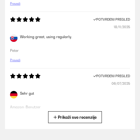
Prevedi
POTVRĐENI PREGLED
18/11/2025
Working great, using regularly.
Peter
Prevedi
POTVRĐENI PREGLED
06/07/2025
Sehr gut
Amazon-Benutzer
Prikaži sve recenzije
Prevedi
POTVRĐENI PREGLED