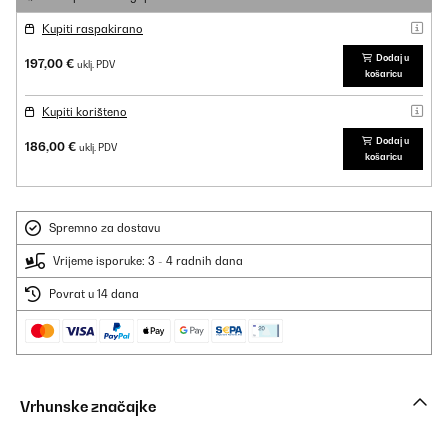
Kupiti raspakirano
Dodaj u
197,00 €
uklj. PDV
košaricu
Kupiti korišteno
Dodaj u
186,00 €
uklj. PDV
košaricu
Spremno za dostavu
Vrijeme isporuke: 3 - 4 radnih dana
Povrat u 14 dana
Vrhunske značajke