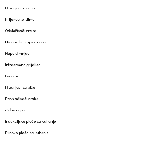
Hladnjaci za vino
Utilisateur d'Amazon
Prijenosne klime
Prevedi
Odvlaživači zraka
POTVRĐENI PREGLED
Otočne kuhinjske nape
26/11/2024
Hab erwartet, dass es so gut ist. Ein super "Hotdoger" !!! I a
Nape dimnjaci
Infracrvene grijalice
Amazon-Benutzer
Ledomati
Prevedi
Hladnjaci za piće
POTVRĐENI PREGLED
Rashlađivači zraka
26/11/2024
Hab erwartet, dass es so gut ist. Ein super "Hotdoger" !!! I a
Zidne nape
Indukcijske ploče za kuhanje
Amazon-Benutzer
Plinske ploče za kuhanje
Prevedi