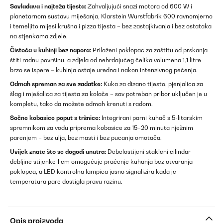
Savladava i najteža tijesta:
Zahvaljujući snazi motora od 600 W i
planetarnom sustavu miješanja, Klarstein Wurstfabrik 600 ravnomjerno
i temeljito mijesi krušna i pizza tijesta – bez zastajkivanja i bez ostataka
na stjenkama zdjele.
Čistoća u kuhinji bez napora:
Priloženi poklopac za zaštitu od prskanja
štiti radnu površinu, a zdjela od nehrđajućeg čelika volumena 1,1 litre
brzo se ispere – kuhinja ostaje uredna i nakon intenzivnog pečenja.
Odmah spreman za sve zadatke:
Kuka za dizano tijesto, pjenjalica za
šlag i mješalica za tijesta za kolače – sav potreban pribor uključen je u
kompletu, tako da možete odmah krenuti s radom.
Sočne kobasice poput s tržnice:
Integrirani parni kuhač s 5-litarskim
spremnikom za vodu priprema kobasice za 15–20 minuta nježnim
parenjem – bez ulja, bez masti i bez pucanja omotača.
Uvijek znate što se dogodi unutra:
Debelostijeni stakleni cilindar
debljine stijenke 1 cm omogućuje praćenje kuhanja bez otvaranja
poklopca, a LED kontrolna lampica jasno signalizira kada je
temperatura pare dostigla pravu razinu.
Opis proizvoda