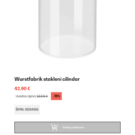
Wurstfabrik stakleni cilindar
42,90 €
-19%
Uvodna cijena:
53,00 €
ŠIFRA: 10034455
Dodaj u košaricu