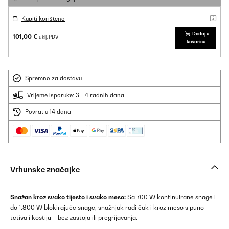
Kupiti korišteno
Dodaj u
101,00 €
uklj. PDV
košaricu
Spremno za dostavu
Vrijeme isporuke: 3 - 4 radnih dana
Povrat u 14 dana
Vrhunske značajke
Snažan kroz svako tijesto i svako meso:
Sa 700 W kontinuirane snage i
do 1.800 W blokirajuće snage, snažnjak radi čak i kroz meso s puno
tetiva i kostiju – bez zastoja ili pregrijavanja.