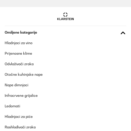
Prevedi
POTVRĐENI PREGLED
06/12/2025
Omiljene kategorije
Für den Zweck meiner Wünsche völlig ausreichend,daher
empfehlenswert
Hladnjaci za vino
Amazon-Benutzer
Prijenosne klime
Prevedi
Odvlaživači zraka
POTVRĐENI PREGLED
Otočne kuhinjske nape
27/10/2025
Nape dimnjaci
Pünktliche Lieferung, hervorragende Verarbeitung und Funktion
auch der Wurstfüller funktioniert sehr gut
Infracrvene grijalice
Amazon-Benutzer
Ledomati
Prevedi
Hladnjaci za piće
Rashlađivači zraka
POTVRĐENI PREGLED