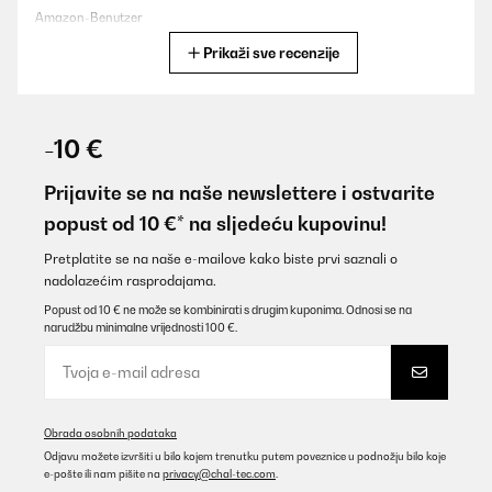
Amazon-Benutzer
Prikaži sve recenzije
Prevedi
POTVRĐENI PREGLED
14/01/2026
-10 €
El producto se ve robusto y funciona perfectamente, tal y como
se describe. Si que es verdad que es un poco ruidoso, pero creo
Prijavite se na naše newslettere i ostvarite
que este tipo de maquinaria suelen ser así. No puedo valorar su
popust od 10 €* na sljedeću kupovinu!
durabilidad, pero mi impresión es que está bien construido y es
un producto duradero.
Pretplatite se na naše e-mailove kako biste prvi saznali o
Usuario/a de amazon
nadolazećim rasprodajama.
Prevedi
Popust od 10 € ne može se kombinirati s drugim kuponima. Odnosi se na
narudžbu minimalne vrijednosti 100 €.
POTVRĐENI PREGLED
09/01/2026
magnifique article, très bien emballé, délais respectés, super,
Obrada osobnih podataka
merci.
Odjavu možete izvršiti u bilo kojem trenutku putem poveznice u podnožju bilo koje
e-pošte ili nam pišite na
privacy@chal-tec.com
.
Utilisateur d'Amazon