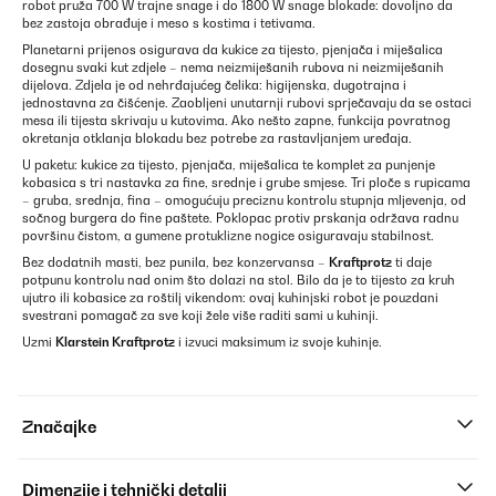
robot pruža 700 W trajne snage i do 1800 W snage blokade: dovoljno da
bez zastoja obrađuje i meso s kostima i tetivama.
Planetarni prijenos osigurava da kukice za tijesto, pjenjača i miješalica
dosegnu svaki kut zdjele – nema neizmiješanih rubova ni neizmiješanih
dijelova. Zdjela je od nehrđajućeg čelika: higijenska, dugotrajna i
jednostavna za čišćenje. Zaobljeni unutarnji rubovi sprječavaju da se ostaci
mesa ili tijesta skrivaju u kutovima. Ako nešto zapne, funkcija povratnog
okretanja otklanja blokadu bez potrebe za rastavljanjem uređaja.
U paketu: kukice za tijesto, pjenjača, miješalica te komplet za punjenje
kobasica s tri nastavka za fine, srednje i grube smjese. Tri ploče s rupicama
– gruba, srednja, fina – omogućuju preciznu kontrolu stupnja mljevenja, od
sočnog burgera do fine paštete. Poklopac protiv prskanja održava radnu
površinu čistom, a gumene protuklizne nogice osiguravaju stabilnost.
Bez dodatnih masti, bez punila, bez konzervansa –
Kraftprotz
ti daje
potpunu kontrolu nad onim što dolazi na stol. Bilo da je to tijesto za kruh
ujutro ili kobasice za roštilj vikendom: ovaj kuhinjski robot je pouzdani
svestrani pomagač za sve koji žele više raditi sami u kuhinji.
Uzmi
Klarstein Kraftprotz
i izvuci maksimum iz svoje kuhinje.
Značajke
Dimenzije i tehnički detalji