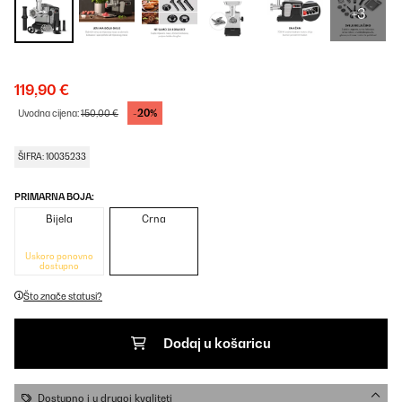
+3
119,90 €
-20%
Uvodna cijena:
150,00 €
ŠIFRA: 10035233
PRIMARNA BOJA:
Bijela
Crna
Uskoro ponovno
dostupno
Što znače statusi?
Dodaj u košaricu
Dostupno i u drugoj kvaliteti