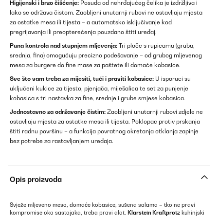
Higijenski i brzo čišćenje:
Posuda od nehrđajućeg čelika je izdržljiva i
lako se održava čistom. Zaobljeni unutarnji rubovi ne ostavljaju mjesta
za ostatke mesa ili tijesta – a automatsko isključivanje kod
pregrijavanja ili preopterećenja pouzdano štiti uređaj.
Puna kontrola nad stupnjem mljevenja:
Tri ploče s rupicama (gruba,
srednja, fina) omogućuju precizno podešavanje – od grubog mljevenog
mesa za burgere do fine mase za paštete ili domaće kobasice.
Sve što vam treba za mijesiti, tući i praviti kobasice:
U isporuci su
uključeni kukice za tijesto, pjenjača, miješalica te set za punjenje
kobasica s tri nastavka za fine, srednje i grube smjese kobasica.
Jednostavno za održavanje čistim:
Zaobljeni unutarnji rubovi zdjele ne
ostavljaju mjesta za ostatke mesa ili tijesta. Poklopac protiv prskanja
štiti radnu površinu – a funkcija povratnog okretanja otklanja zapinje
bez potrebe za rastavljanjem uređaja.
Opis proizvoda
Svježe mljeveno meso, domaće kobasice, sušena salama – tko ne pravi
kompromise oko sastojaka, treba pravi alat.
Klarstein Kraftprotz
kuhinjski