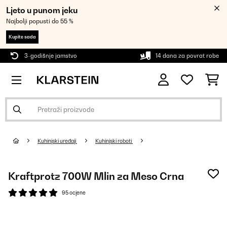
Ljeto u punom jeku
Najbolji popusti do 55 %
Kupite sada
3-godišnje jamstvo
14 dana za povrat robe
Kuhinjski uređaji
Kuhinjski roboti
Kraftprotz 700W Mlin za Meso Crna
95 ocjene