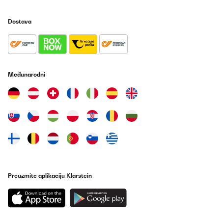
Amazon-Benutzer
Dostava
Prevedi
POTVRĐENI PREGLED
03/10/2024
Međunarodni
Ich habe mir vor längerer Zeit diesen Fleischwolf gekauft und bin
absolut begeistert von seiner Leistung! Der Fleischwolf hat meine
Erwartungen in jeder Hinsicht übertroffen. Die Verarbeitung ist
von hoher Qualität, und das Gerät fühlt sich robust und langlebig
an.Die Bedienung ist kinderleicht. Ich war überrascht, wie schnell
und effizient er Fleisch zerkleinern kann. Die verschiedenen
Aufsätze ermöglichen es mir, die Konsistenz des Hackfleischs
nach meinen Wünschen anzupassen, und ich habe sogar die
Möglichkeit, Wurst herzustellen, was ein tolles zusätzliches
Feature ist.Ein weiterer großer Pluspunkt ist die einfache
Reinigung. Die abnehmbaren Teile lassen sich problemlos in der
Spülmaschine reinigen, was mir viel Zeit und Mühe spart.
Insgesamt kann ich diesen Fleischwolf nur empfehlen – er ist ein
Preuzmite aplikaciju Klarstein
großartiges Werkzeug für jeden, der gerne kocht und frische
Zutaten verwendet, und vor allem, für jeden, der auch daheim
gerne einmal Wurstet!
Amazon-Benutzer