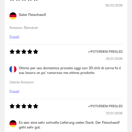
25/02/2026
Guter Fleischwolf.
Amazon-Benutzer
Prevedi
POTVRĐENI PREGLED
24/01/2026
Ottimo per uso domestico provato oggi con 30 chili di carne fa il
suo lavoro un po' rumoroso ma ottimo prodotto
Utente Amazon
Prevedi
POTVRĐENI PREGLED
22/01/2026
Es war eine sehr schnelle Lieferung vielen Dank. Der Fleischwolf
geht sehr gut.