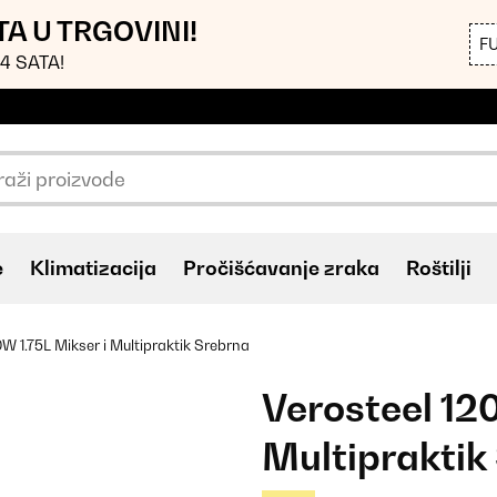
TA U TRGOVINI!
F
4 SATA!
e
Klimatizacija
Pročišćavanje zraka
Roštilji
0W 1.75L Mikser i Multipraktik Srebrna
Verosteel 12
Multipraktik