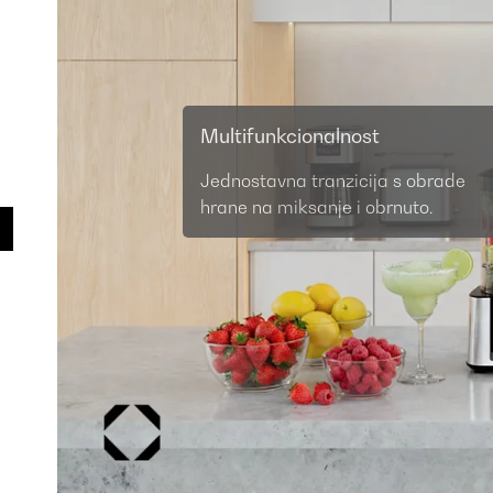
Multifunkcionalnost
Jednostavna tranzicija s obrade
hrane na miksanje i obrnuto.