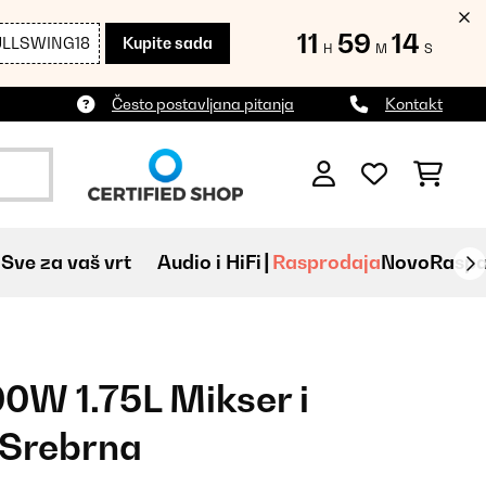
11
59
12
ULLSWING18
Kupite sada
H
M
S
Često postavljana pitanja
Kontakt
Sve za vaš vrt
Audio i HiFi
Rasprodaja
Novo
Raspa
00W 1.75L Mikser i
 Srebrna