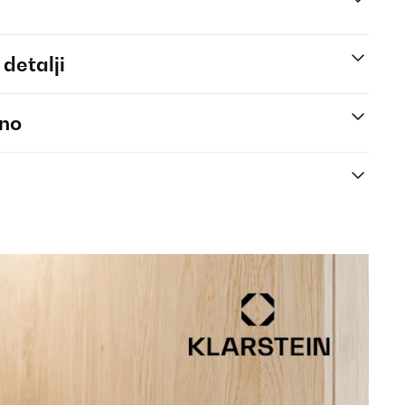
 detalji
eno