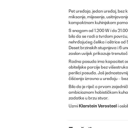
Pet uređaja, jedan uređaj, bez
miksanje, mijesenje, usitnjavan
kompaktnom kuhinjskom pomoć
S snagom od 1.200 W i do 21.000
bilo da se radi o tvrdom povrću,
nehrđajućeg čelika i oštrice od
Deset brzinskih stupnjeva i 6 u
zaslon uvijek prikazuje trenutač
Radna posuda ima kapacitet od 2
obiteljske porcije bez višestruko
perilici posuđa. Još jednostavn
čišćenja izravno u uređaju – b
Bilo da je riječ o prvom zajednič
ambicioznom hobističkom kuha
zadatke u brzu stvar.
Uzmi
Klarstein Verosteel
i oslo