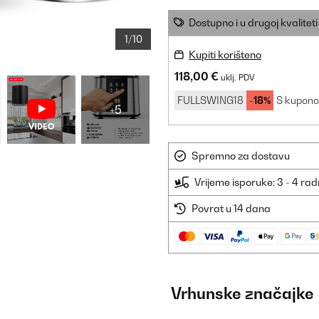
Dostupno i u drugoj kvaliteti
1/10
Kupiti korišteno
118,00 €
uklj. PDV
FULLSWING18
-18%
S kupon
+5
Spremno za dostavu
Vrijeme isporuke: 3 - 4 ra
Povrat u 14 dana
Vrhunske značajke