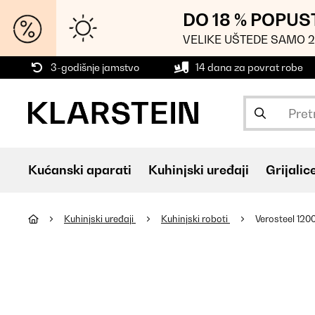
DO 18 % POPUS
VELIKE UŠTEDE SAMO 2
3-godišnje jamstvo
14 dana za povrat robe
Kućanski aparati
Kuhinjski uređaji
Grijalic
Kuhinjski uređaji
Kuhinjski roboti
Verosteel 120