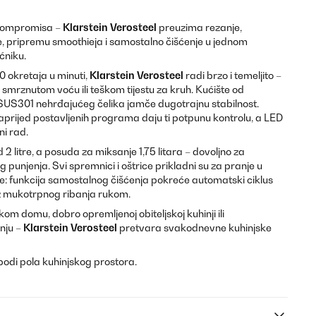
 kompromisa –
Klarstein Verosteel
preuzima rezanje,
je, pripremu smoothieja i samostalno čišćenje u jednom
niku.
 okretaja u minuti,
Klarstein Verosteel
radi brzo i temeljito –
 smrznutom voću ili teškom tijestu za kruh. Kućište od
 SUS301 nehrđajućeg čelika jamče dugotrajnu stabilnost.
naprijed postavljenih programa daju ti potpunu kontrolu, a LED
ni rad.
 litre, a posuda za miksanje 1,75 litara – dovoljno za
g punjenja. Svi spremnici i oštrice prikladni su za pranje u
ije: funkcija samostalnog čišćenja pokreće automatski ciklus
ez mukotrpnog ribanja rukom.
kom domu, dobro opremljenoj obiteljskoj kuhinji ili
nju –
Klarstein Verosteel
pretvara svakodnevne kuhinjske
bodi pola kuhinjskog prostora.