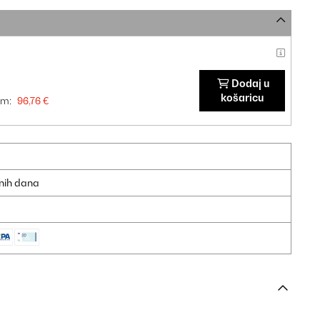
Dodaj u
košaricu
om:
96,76 €
dnih dana