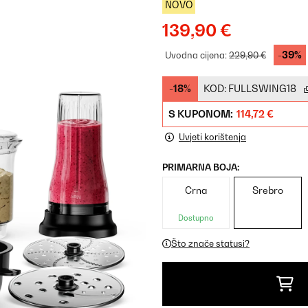
NOVO
139,90 €
-39%
Uvodna cijena:
229,90 €
-18%
KOD:
FULLSWING18
S KUPONOM:
114,72 €
Uvjeti korištenja
PRIMARNA BOJA:
Crna
Srebro
Dostupno
Što znače statusi?