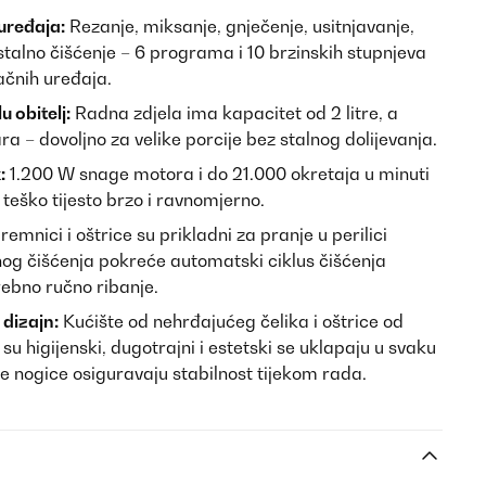
uređaja:
Rezanje, miksanje, gnječenje, usitnjavanje,
talno čišćenje – 6 programa i 10 brzinskih stupnjeva
načnih uređaja.
u obitelj:
Radna zdjela ima kapacitet od 2 litre, a
ra – dovoljno za velike porcije bez stalnog dolijevanja.
:
1.200 W snage motora i do 21.000 okretaja u minuti
 teško tijesto brzo i ravnomjerno.
remnici i oštrice su prikladni za pranje u perilici
og čišćenja pokreće automatski ciklus čišćenja
rebno ručno ribanje.
 dizajn:
Kućište od nehrđajućeg čelika i oštrice od
u higijenski, dugotrajni i estetski se uklapaju u svaku
e nogice osiguravaju stabilnost tijekom rada.