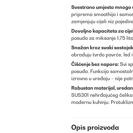
Svestrano umjesto mnogo 
priprema smoothija i samos
zamjenjuju cijeli niz pojedi
Dovoljno kapaciteta za cijel
posuda za miksanje 1,75 lita
Snažan kroz svaki sastojak
obrađuju tvrdo povrće, led i
Čišćenje bez napora:
Svi sp
posuđa. Funkcija samostaln
izravno u uređaju – nije pot
Robustan materijal, uredan
SUS301 nehrđajućeg čelika s
modernu kuhinju. Protuklizn
Opis proizvoda