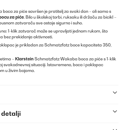
ca za piće savršen je pratitelj za svaki dan – ali samo s
bocu za piće
. Bilo u školskoj torbi, ruksaku ili držaču za bicikl –
usnom zatvaraču sve ostaje sigurno i suho.
vno: 1-klik zatvarač može se upravljati jednom rukom, što
a bez prekidanja aktivnosti.
poklopac je prikladan za Schmatzfatz boce kapaciteta 350,
izletima –
Klarstein
Schmatzfatz Wakaba boca za piće s 1-klik
j svakodnevnoj situaciji. Istovremeno, boca i poklopac
om u živim bojama.
 detalji