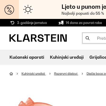
Ljeto u punom j
Najbolji popusti do 55 %
3-godišnje jamstvo
14 dana za povrat robe
Kućanski aparati
Kuhinjski uređaji
Grijalic
Kuhinjski uređaji
Rezervni dijelovi
Dječje boce 