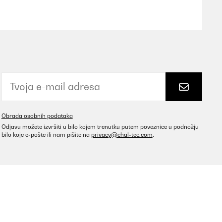
Prevedi
Prevedi
Obrada osobnih podataka
Odjavu možete izvršiti u bilo kojem trenutku putem poveznice u podnožju
bilo koje e-pošte ili nam pišite na
privacy@chal-tec.com
.
Prevedi