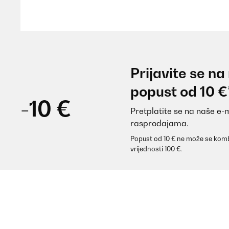
Amazon-Benutzer
POTVRĐENI PREGLED
10/08/2025
Prijavite se na
Gute Qualität
popust od 10 €
-10 €
Pretplatite se na naše e-
Amazon-Benutzer
rasprodajama.
Popust od 10 € ne može se komb
POTVRĐENI PREGLED
16/07/2025
vrijednosti 100 €.
Utile e adatta alla borraccia
Utente Amazon