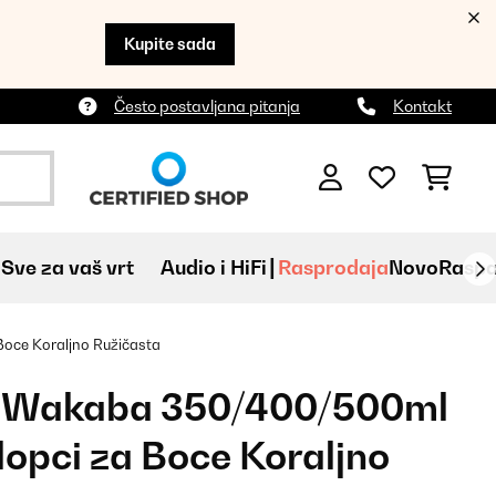
Kupite sada
Često postavljana pitanja
Kontakt
Sve za vaš vrt
Audio i HiFi
Rasprodaja
Novo
Raspa
oce Koraljno Ružičasta
z Wakaba 350/400/500ml
lopci za Boce Koraljno