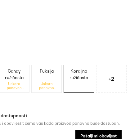
Candy
Fuksija
Koraljno
ružičasta
ružičasta
+2
Uskoro
Uskoro
ponovno
ponovno
dostupno
dostupno
o dostupnosti
su i obavijestit ćemo vas kada proizvod ponovno bude dostupan.
Pošalji mi obavijest