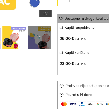
1/7
Dostupno i u drugoj kvaliteti
Kupiti raspakirano
+2
25,00 €
uklj. PDV
Kupiti korišteno
23,00 €
uklj. PDV
Proizvod nije dostupan na s
Povrat u 14 dana