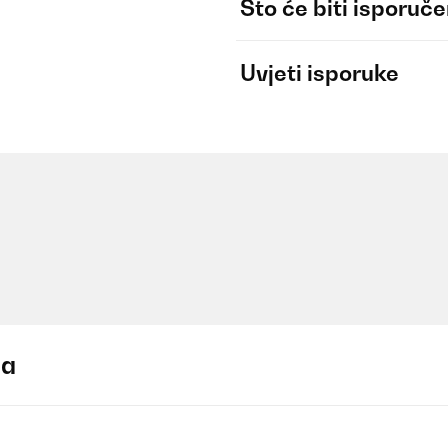
Što će biti isporuč
Uvjeti isporuke
ja