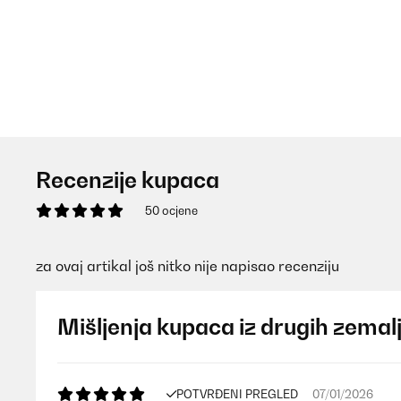
Recenzije kupaca
50 ocjene
za ovaj artikal još nitko nije napisao recenziju
Mišljenja kupaca iz drugih zemal
POTVRĐENI PREGLED
07/01/2026