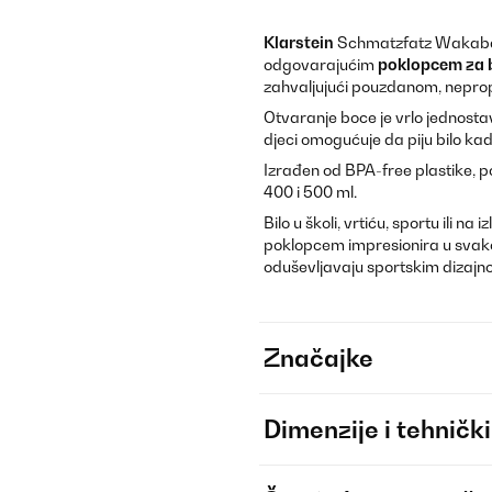
Klarstein
Schmatzfatz Wakaba bo
odgovarajućim
poklopcem za 
zahvaljujući pouzdanom, neprop
Otvaranje boce je vrlo jednosta
djeci omogućuje da piju bilo kad
Izrađen od BPA-free plastike, 
400 i 500 ml.
Bilo u školi, vrtiću, sportu ili na 
poklopcem impresionira u svako
oduševljavaju sportskim dizajn
Značajke
Dimenzije i tehnički