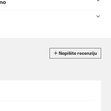
eno
Napišite recenziju