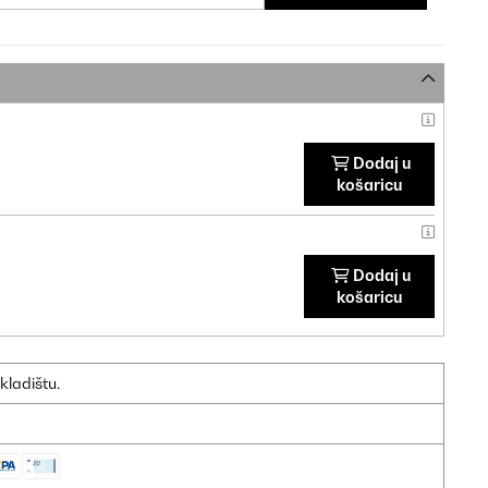
Dodaj u
košaricu
Dodaj u
košaricu
kladištu.