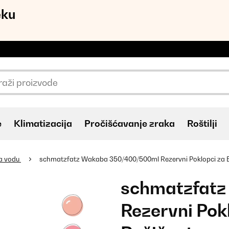
eku
e
Klimatizacija
Pročišćavanje zraka
Roštilji
za vodu
schmatzfatz Wakaba 350/400/500ml Rezervni Poklopci za B
schmatzfat
Rezervni Pok