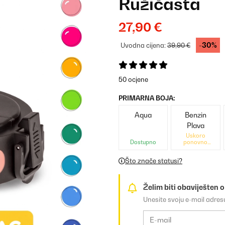
Ružičasta
27,90 €
-30%
Uvodna cijena:
39,90 €
50 ocjene
PRIMARNA BOJA:
Aqua
Benzin
Plava
Uskoro
Dostupno
ponovno
dostupno
Što znače statusi?
Želim biti obaviješten 
Unesite svoju e-mail adre