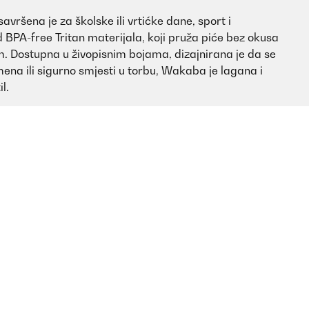
ršena je za školske ili vrtićke dane, sport i
d BPA-free Tritan materijala, koji pruža piće bez okusa
m. Dostupna u živopisnim bojama, dizajnirana je da se
mena ili sigurno smjesti u torbu, Wakaba je lagana i
l.