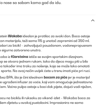
do nose sa sobom kamo god da idu.
stein
Wakaba
idealan je pratilac za svaki dan. Boca ostaje
tan materijalu, teži samo 115 g unatoč zapremini od 350 ml.
li košari za bicikl – zahvaljujući pouzdanom, vodonepropusnom
e sigurno zatvoreno unutra.
aba iz
Klarsteina
ističe se svojim sportskim dizajnom.
čep se otvara jednom rukom, tako da djeca mogu piti u bilo
a također ima traku za nošenje, koja se može lako omotati
sporta. Na ovaj način uvijek ćete u trenu imati piće pri ruci.
ez BPA, što je čini idealnom
bocom za piće
jer je materijal
je ugrađeni infuzer za voće, koji vam omogućuje jednostavno
em. Voćna pulpa ostaje u boci dok pijete, dajući vodi nježan,
 bocu na biciklu ili ruksaku za vikend-izlet – Wakaba boca za
šem djetetu u svakoj pustolovini. Impresionira ne samo