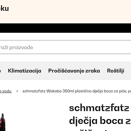
eku
e
Klimatizacija
Pročišćavanje zraka
Roštilji
za vodu
schmatzfatz Wakaba 350ml plastična dječja boca za piće, p
schmatzfatz
dječja boca z