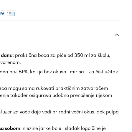
g dana
: praktična boca za piće od 350 ml za školu,
otvorenom.
tana bez BPA, koji je bez okusa i mirisa – za čist užitak
jeca mogu sama rukovati praktičnim zatvaračem
šenje također osigurava udobno prenošenje tijekom
nfuzer za voće daje vodi prirodni voćni okus, dok pulpa
 sa sobom
: njezine jarke boje i sladak logo čine je