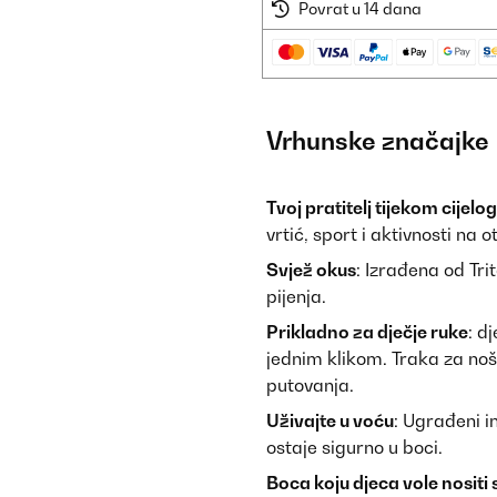
Povrat u 14 dana
Vrhunske značajke
Tvoj pratitelj tijekom cijelo
vrtić, sport i aktivnosti na 
Svjež okus
: Izrađena od Tri
pijenja.
Prikladno za dječje ruke
: d
jednim klikom. Traka za no
putovanja.
Uživajte u voću
: Ugrađeni i
ostaje sigurno u boci.
Boca koju djeca vole nositi