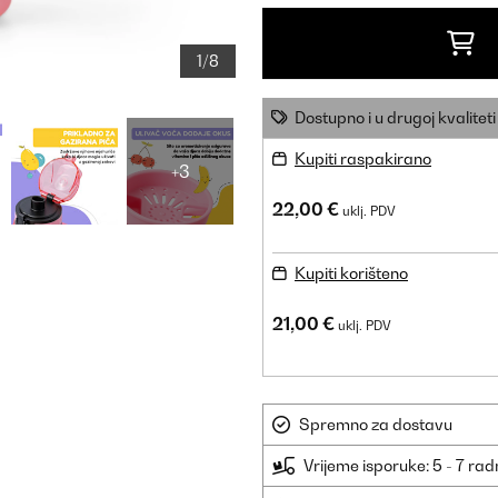
1/8
Dostupno i u drugoj kvaliteti
Kupiti raspakirano
+3
22,00 €
uklj. PDV
Kupiti korišteno
21,00 €
uklj. PDV
Spremno za dostavu
Vrijeme isporuke: 5 - 7 ra