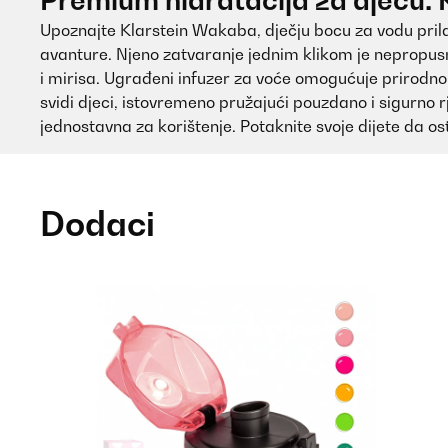
Premium hidratacija za djecu:
Upoznajte Klarstein Wakaba, dječju bocu za vodu prila
avanture. Njeno zatvaranje jednim klikom je nepropusno
i mirisa. Ugrađeni infuzer za voće omogućuje prirodno
svidi djeci, istovremeno pružajući pouzdano i sigurno 
jednostavna za korištenje. Potaknite svoje dijete da os
Dodaci