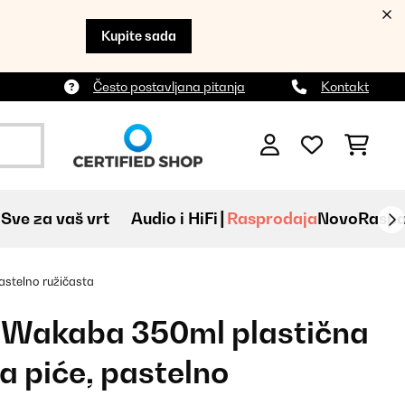
Kupite sada
Često postavljana pitanja
Kontakt
Sve za vaš vrt
Audio i HiFi
Rasprodaja
Novo
Raspa
astelno ružičasta
 Wakaba 350ml plastična
a piće, pastelno