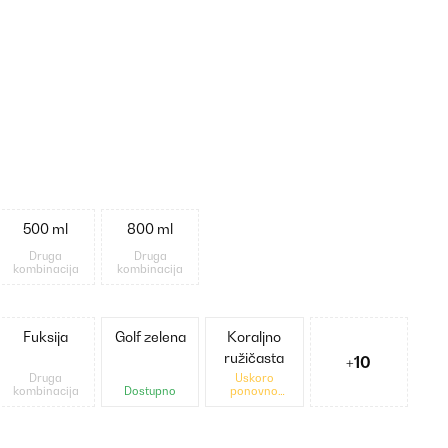
500 ml
800 ml
Druga
Druga
kombinacija
kombinacija
Fuksija
Golf zelena
Koraljno
ružičasta
+10
Druga
Uskoro
kombinacija
Dostupno
ponovno
dostupno