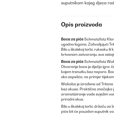
suputnikom kojeg djeca ra
Opis proizvoda
Boca za piće
Schmatzfatz Klar
ugodno lagana. Zahvaljujući Tri
Bilo u školskoj torbi, ruksaku i
brtvenom zatvaranju, sve ostaj
Boca za piće
Schmatzfatz Wak
Otvaranje boce je dječja igra: 
kojem trenutku bez napora. Boc
oko zapešća, na primjer tijekom 
Wakaba je izrađena od Tritana b
bez okusa. Praktična značajka 
aromatiziranje vode svježim voć
prirodni okus.
Bilo u školskoj torbi, držaču za
piće bit će pouzdan suputnik va