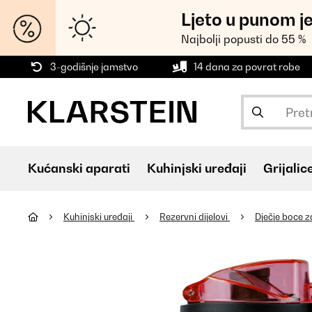
Ljeto u punom j
Najbolji popusti do 55 %
3-godišnje jamstvo
14 dana za povrat robe
Kućanski aparati
Kuhinjski uređaji
Grijalic
Kuhinjski uređaji
Rezervni dijelovi
Dječje boce 