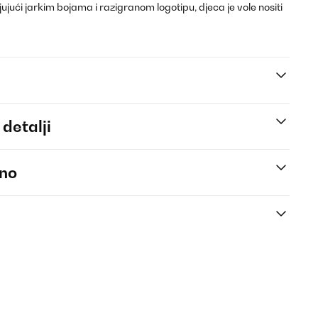
jući jarkim bojama i razigranom logotipu, djeca je vole nositi
 detalji
eno