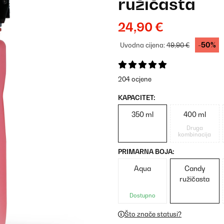
ružičasta
24,90 €
-50%
Uvodna cijena:
49,90 €
204 ocjene
KAPACITET:
350 ml
400 ml
Druga
kombinacija
PRIMARNA BOJA:
Aqua
Candy
ružičasta
Dostupno
Što znače statusi?