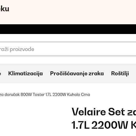
eku
e
Klimatizacija
Pročišćavanje zraka
Roštilji
t za doručak 800W Toster 1.7L 2200W Kuhalo Crna
Velaire Set 
1.7L 2200W 