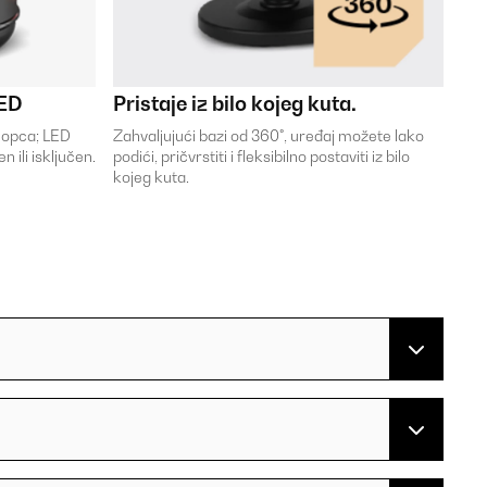
LED
Pristaje iz bilo kojeg kuta.
klopca; LED
Zahvaljujući bazi od 360°, uređaj možete lako
 ili isključen.
podići, pričvrstiti i fleksibilno postaviti iz bilo
kojeg kuta.