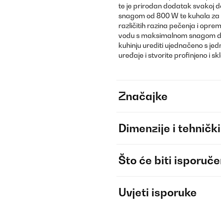
te je prirodan dodatak svakoj dob
snagom od 800 W te kuhala za vo
različitih razina pečenja i opr
vodu s maksimalnom snagom do 2
kuhinju urediti ujednačeno s j
uređaje i stvorite profinjeno i s
Značajke
Dimenzije i tehnički
Što će biti isporuč
Uvjeti isporuke