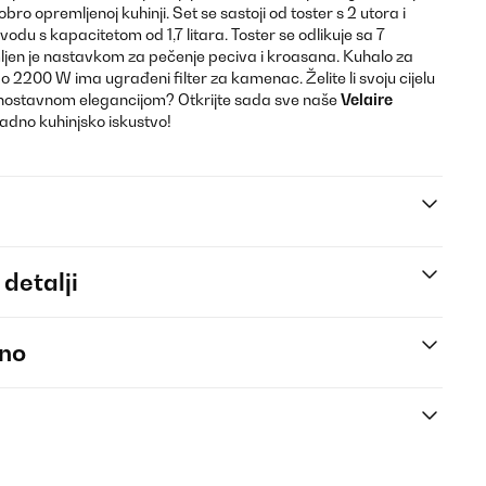
ro opremljenoj kuhinji. Set se sastoji od toster s 2 utora i
du s kapacitetom od 1,7 litara. Toster se odlikuje sa 7
emljen je nastavkom za pečenje peciva i kroasana. Kuhalo za
200 W ima ugrađeni filter za kamenac. Želite li svoju cijelu
ednostavnom elegancijom? Otkrijte sada sve naše
Velaire
kladno kuhinjsko iskustvo!
 detalji
eno