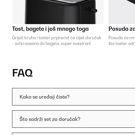
Tost, bagete i još mnogo toga
Posuda za
Grijač kruha i toster pripremit će cijeli doručak
Posuda za mrv
- od kroasana do bageta, super svestran!
što toster odr
FAQ
Kako se uređaji čiste?
Što sadrži set za doručak?