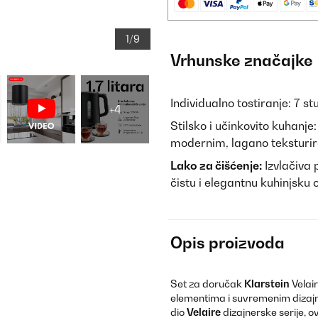
1/9
Vrhunske značajke
Individualno tostiranje: 7 s
+4
Stilsko i učinkovito kuhanje:
modernim, lagano teksturir
Lako za čišćenje:
Izvlačiva 
čistu i elegantnu kuhinjsku
Opis proizvoda
Set za doručak
Klarstein
Velair
elementima i suvremenim dizaj
dio
Velaire
dizajnerske serije, o