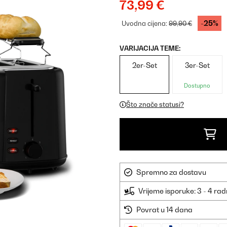
73,99 €
-25%
Uvodna cijena:
99,90 €
VARIJACIJA TEME:
2er-Set
3er-Set
Dostupno
Što znače statusi?
Spremno za dostavu
Vrijeme isporuke: 3 - 4 ra
Povrat u 14 dana