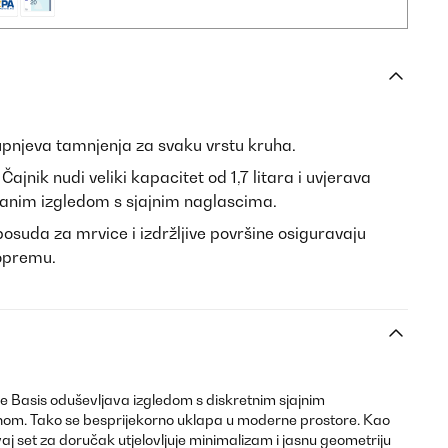
tupnjeva tamnjenja za svaku vrstu kruha.
 Čajnik nudi veliki kapacitet od 1,7 litara i uvjerava
anim izgledom s sjajnim naglascima.
posuda za mrvice i izdržljive površine osiguravaju
 opremu.
e Basis oduševljava izgledom s diskretnim sjajnim
nom. Tako se besprijekorno uklapa u moderne prostore. Kao
vaj set za doručak utjelovljuje minimalizam i jasnu geometriju