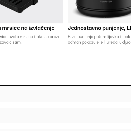
 mrvice na izvlačenje
Jednostavno punjenje, 
ice hvata mrvice i lako se prazni,
Brzo punjenje putem lijevka ili po
žava čistim.
odmah pokazuje je li uređaj uključen