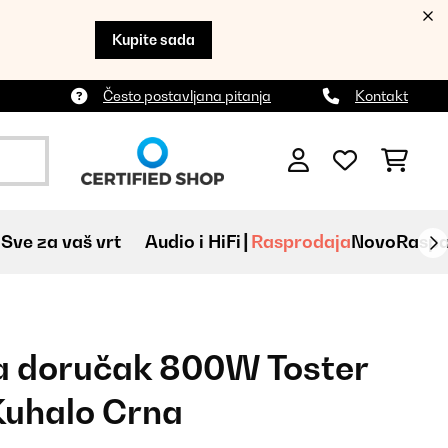
Kupite sada
Često postavljana pitanja
Kontakt
Sve za vaš vrt
Audio i HiFi
Rasprodaja
Novo
Raspa
za doručak 800W Toster
Kuhalo Crna