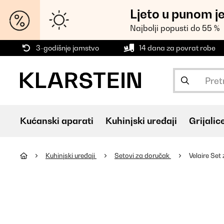
Ljeto u punom j
Najbolji popusti do 55 %
3-godišnje jamstvo
14 dana za povrat robe
Kućanski aparati
Kuhinjski uređaji
Grijalic
Kuhinjski uređaji
Setovi za doručak
Velaire Se