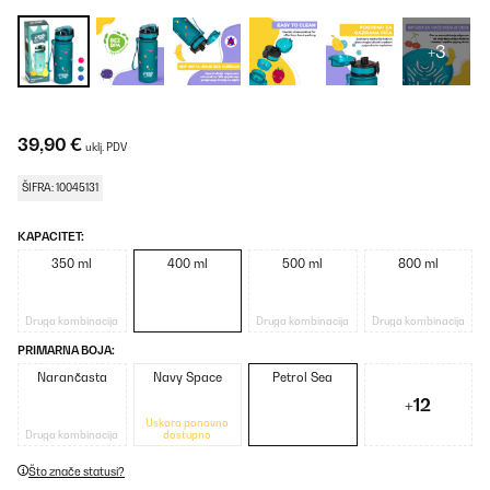
+3
39,90 €
uklj. PDV
ŠIFRA: 10045131
KAPACITET:
350 ml
400 ml
500 ml
800 ml
Druga kombinacija
Druga kombinacija
Druga kombinacija
PRIMARNA BOJA:
Narančasta
Navy Space
Petrol Sea
+12
Uskoro ponovno
Druga kombinacija
dostupno
Što znače statusi?