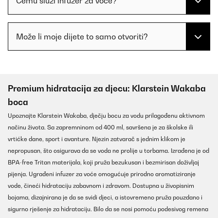
Čemu služi infuzer za voće?
Može li moje dijete to samo otvoriti?
Premium hidratacija za djecu: Klarstein Wakaba
boca
Upoznajte Klarstein Wakaba, dječju bocu za vodu prilagođenu aktivnom
načinu života. Sa zapremninom od 400 ml, savršena je za školske ili
vrtićke dane, sport i avanture. Njezin zatvarač s jednim klikom je
nepropusan, što osigurava da se voda ne prolije u torbama. Izrađena je od
BPA-free Tritan materijala, koji pruža bezukusan i bezmirisan doživljaj
pijenja. Ugrađeni infuzer za voće omogućuje prirodno aromatiziranje
vode, čineći hidrataciju zabavnom i zdravom. Dostupna u živopisnim
bojama, dizajnirana je da se svidi djeci, a istovremeno pruža pouzdano i
sigurno rješenje za hidrataciju. Bilo da se nosi pomoću podesivog remena