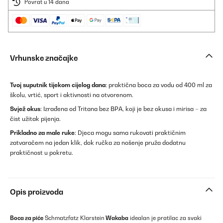
Povrat u 14 dana
Vrhunske značajke
Tvoj suputnik tijekom cijelog dana
: praktična boca za vodu od 400 ml za
školu, vrtić, sport i aktivnosti na otvorenom.
Svjež okus
: Izrađena od Tritana bez BPA, koji je bez okusa i mirisa – za
čist užitak pijenja.
Prikladno za male ruke
: Djeca mogu sama rukovati praktičnim
zatvaračem na jedan klik, dok ručka za nošenje pruža dodatnu
praktičnost u pokretu.
Opis proizvoda
Boca za piće
Schmatzfatz Klarstein
Wakaba
idealan je pratilac za svaki