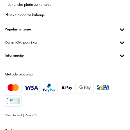
Indukcijske ploče za kuhanje
26/12/2025
Artikel wie beschrieben alles prima.Schnelle Lieferung.Nur leider
Plinske ploče za kuhanje
waren die Adressaufkleber auf die OVP geklebt und nur sehr
schwer zu entfernen. Das ist nicht so schön, insbesondere wenn
man den Artikel verschenken möchte.
Popularne teme
Amazon-Benutzer
Korisnička podrška
Prevedi
Informacije
POTVRĐENI PREGLED
22/12/2025
Metode plaćanja
Sehr robust und selbsterklärend. Kind hat es sofort verstanden
damit um zu gehen Qualität ist top. Richtig verschlossen ist Sie
absolut dicht. Ich kann die Trinkflasche empfehlen! Die Leicht
Handhabung und sehr gute Qualität haben überzeugt.
Amazon-Benutzer
Prevedi
* Sve cijene uključuju PDV.
POTVRĐENI PREGLED