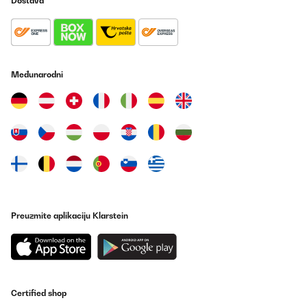
Dostava
21/12/2025
Wir verwenden die Schmatzfatz-Trinkflasche seit einigen Tagen
für unsere 7-jährige Tochter, sowohl zuhause als auch in der
Schule. Die Flasche liegt gut in kleinen Kinderhänden, lässt sich
leicht öffnen und schließen und unsere Tochter kommt damit sehr
gut zurecht.Besonders positiv ist die dichte Verschlusskappe:
Međunarodni
Bisher ist kein Saft oder Wasser ausgelaufen, auch wenn die
Flasche einmal in der Tasche verrutscht. Die Reinigung ist
ebenfalls unkompliziert – alle Teile lassen sich schnell
auseinandernehmen und problemlos in der Spülmaschine
reinigen.Das Material wirkt robust und langlebig. Auch wenn die
Flasche mal herunterfällt, gibt es bisher keine Beschädigungen.
Der Trinkaufsatz ist hygienisch abgedeckt und für Kinder einfach
zu benutzen.Ein kleiner Hinweis: Sehr dickflüssige Getränke wie
Smoothies lassen sich etwas schwerer trinken, ansonsten gibt es
keine Einschränkungen.Fazit:Eine durchdachte, robuste
Trinkflasche, die sich gut für Kinder eignet. Sie ist leicht,
auslaufsicher und pflegeleicht – ideal für den Schulaltag oder
zuhause. Für Familien, die eine zuverlässige Kindertrinkflasche
Preuzmite aplikaciju Klarstein
suchen, klare Empfehlung.
Amazon-Benutzer
Prevedi
Certified shop
POTVRĐENI PREGLED