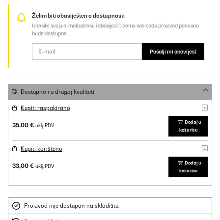
Želim biti obaviješten o dostupnosti
Unesite svoju e-mail adresu i obavijestit ćemo vas kada proizvod ponovno
bude dostupan.
Pošalji mi obavijest
Dostupno i u drugoj kvaliteti
Kupiti raspakirano
Dodaj u
35,00 €
uklj. PDV
košaricu
Kupiti korišteno
Dodaj u
33,00 €
uklj. PDV
košaricu
Proizvod nije dostupan na skladištu.