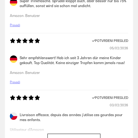
Super Trinkflasche. Sprudel klappt auch, aber besser nur bis 75%
auffüllen, sonst wird sie schon mal undicht.
Amazon-Benutzer
Prevedi
POTVRĐENI PREGLED
05/02/2026
Sehr empfehlenswert! Hab ich seit 3 Jahren dür meine Kinder
gekauft. Top Qualität. Keine einziger Tropfen kamm jemals raus!
Amazon-Benutzer
Prevedi
POTVRĐENI PREGLED
03/02/2026
Livraison efficace, depuis des années j’utilise ces gourdes pour
mes enfants.
Utilisateur d'Amazon