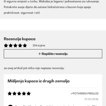
ili sigurno smjesti u torbu, Wakaba je lagana i jednostavna za rukovanje.
Potaknite svoje dijete da ostane hidratizirano s bocom koja spaja
praktičnost, sigurnost i stil.
Recenzije kupaca
204 ocjene
Napišite recenziju
za ovaj artikal još nitko nije napisao recenziju
Mišljenja kupaca iz drugih zemalja
POTVRĐENI PREGLED
07/02/2026