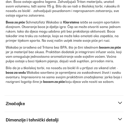
dan. Boca ostaje ugodno lagana. Zahvaljujući Tritan materijalu, unatoč
svom volumenu, teži samo 115 g. Bilo da se radi o školskoj torbi, ruksaku ili
nosaču za bicikl - zahvaljujući pouzdanom i nepropusnom zatvaranju, sve
ostaje sigurno zatvoreno.
Boca za piće
Schmatzfatz Wakaba iz
Klarsteina
ističe se svojim sportskim
dizajnom. Otvaranje boce je dječja igra: Čep se može otvoriti samo jednom
rukom, tako da djeca mogu udobno piti bez prekidanja aktivnosti. Boca
također ima traku za nošenje, koja se može lako omotati oko zapešća, na
primjer tijekom sporta. Na ovaj način uvijek imate svoje piće pri ruci.
Wakaba je izrađena od Tritana bez BPA, što je čini idealnom
bocom za piće
jer je materijal bez okusa. Praktičan dodatak je integrirani infuzer voća, koji
vam omogućuje jednostavno aromatiziranje vode svježim voćem. Voćna
pulpa ostaje u boci tijekom pijenja, dajući vodi suptilan, prirodan miris.
Bilo da je u školskoj torbi, na nosaču za bicikl ili u prtljazi za vikend izlet -
boca za vodu
Wakaba savršeno je opremljena za svakodnevni život i svaku
avanturu. Impresionira ne samo svojim praktičnim značajkama: jarka boja i
razigrani logotip čine je
bocom za piće
koju djeca vole nositi sa sobom.
Značajke
Dimenzije i tehnički detalji