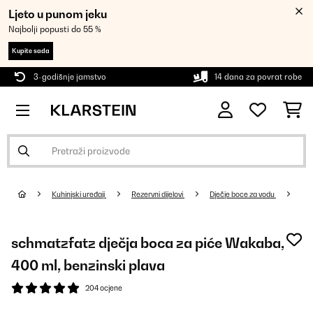
Ljeto u punom jeku
Najbolji popusti do 55 %
Kupite sada
3-godišnje jamstvo
14 dana za povrat robe
Kuhinjski uređaji
Rezervni dijelovi
Dječje boce za vodu
schmatzfatz dječja boca za piće Wakaba,
400 ml, benzinski plava
204 ocjene