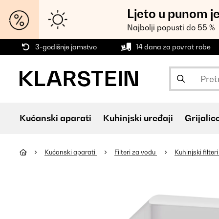
Ljeto u punom j
Najbolji popusti do 55 %
3-godišnje jamstvo
14 dana za povrat robe
Kućanski aparati
Kuhinjski uređaji
Grijalic
Kućanski aparati
Filteri za vodu
Kuhinjski filte