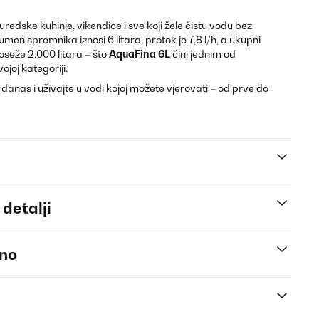
uredske kuhinje, vikendice i sve koji žele čistu vodu bez
lumen spremnika iznosi 6 litara, protok je 7,8 l/h, a ukupni
doseže 2.000 litara – što
AquaFina 6L
čini jednim od
ojoj kategoriji.
anas i uživajte u vodi kojoj možete vjerovati – od prve do
 detalji
eno