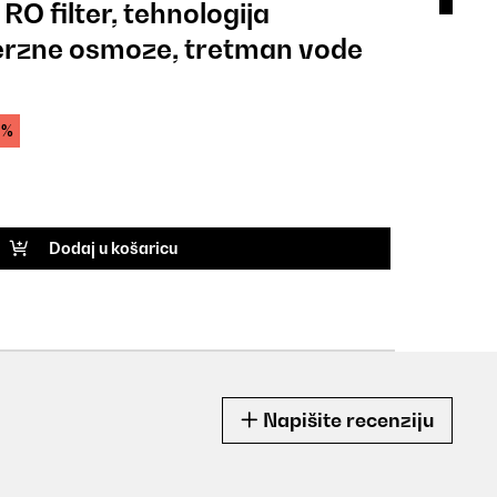
O filter, tehnologija
Aqu
rzne osmoze, tretman vode
tre
45,
0%
Uvodn
ŠIFRA
Dodaj u košaricu
Napišite recenziju