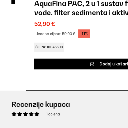
AquaFina PAC, 2 u 1 sustav f
vode, filter sedimenta i akt
52,90 €
-11%
Uvodna cijena:
59,90 €
ŠIFRA: 10045503
Dodaj u košar
Recenzije kupaca
1 ocjena