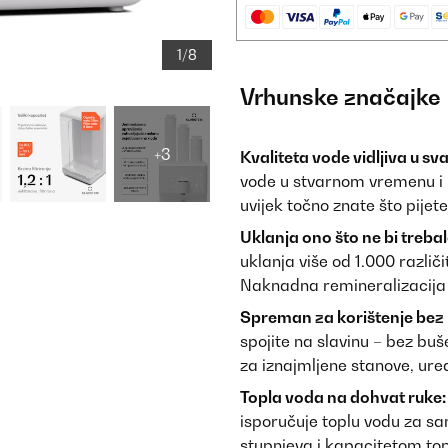
1/8
Vrhunske značajke
+3
Kvaliteta vode vidljiva u s
vode u stvarnom vremenu i p
uvijek točno znate što pijete
Uklanja ono što ne bi trebalo
uklanja više od 1.000 različi
Naknadna remineralizacija 
Spreman za korištenje bez
spojite na slavinu – bez buš
za iznajmljene stanove, ured
Topla voda na dohvat ruke:
isporučuje toplu vodu za s
stupnjeva i kapacitetom topl