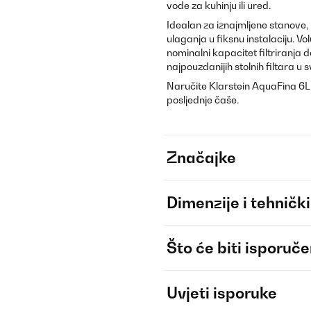
vode za kuhinju ili ured.
Idealan za iznajmljene stanove, 
ulaganja u fiksnu instalaciju. Vo
nominalni kapacitet filtriranja 
najpouzdanijih stolnih filtara u sv
Naručite Klarstein AquaFina 6L d
posljednje čaše.
Značajke
Dimenzije i tehnički
Što će biti isporuč
Uvjeti isporuke