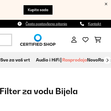
Kupite sada
Često postavljana pitanja
Kontakt
Sve za vaš vrt
Audio i HiFi
Rasprodaja
Novo
Raspa
ilter za vodu Bijela