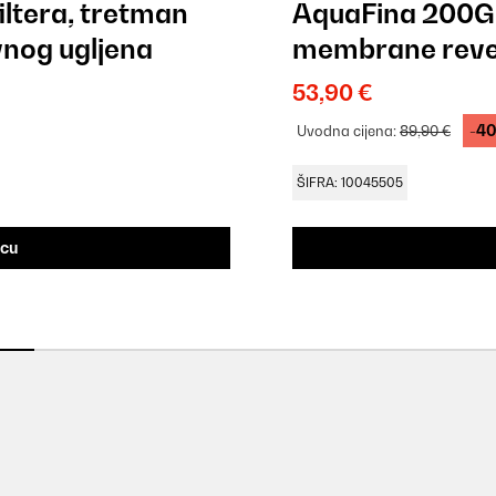
iltera, tretman
AquaFina 200G R
ivnog ugljena
membrane reve
53,90 €
-4
Uvodna cijena:
89,90 €
ŠIFRA: 10045505
icu