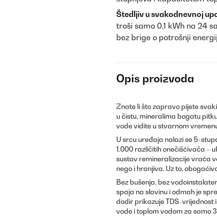
Štedljiv u svakodnevnoj upo
troši samo 0,1 kWh na 24 sa
bez brige o potrošnji energi
Opis proizvoda
Znate li što zapravo pijete sva
u čistu, mineralima bogatu pitk
vode vidite u stvarnom vremenu
U srcu uređaja nalazi se 5-stup
1.000 različitih onečišćivača – u
sustav remineralizacije vraća v
nego i hranjiva. Uz to, obogaći
Bez bušenja, bez vodoinstalater
spaja na slavinu i odmah je sprem
dodir prikazuje TDS-vrijednost 
vode i toplom vodom za samo 3 s