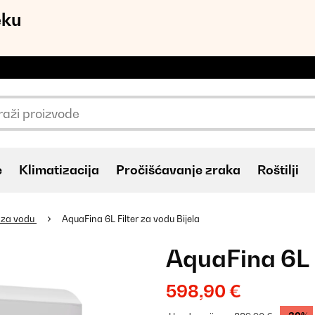
eku
e
Klimatizacija
Pročišćavanje zraka
Roštilji
ri za vodu
AquaFina 6L Filter za vodu Bijela
AquaFina 6L F
598,90 €