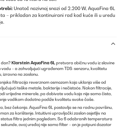
trebi:
Unatoč nazivnoj snazi od 2.200 W, AquaFina 6L
ta – prikladan za kontinuirani rad kod kuće ili u uredu
je.
ki dan?
Klarstein AquaFina 6L
pretvara običnu vodu iz slavine
u vodu – a zahvaljujući ugrađenom TDS-senzoru, kvalitetu
, izravno na zaslonu.
anjska filtracija reverznom osmozom koja uklanja više od
ključujući teške metale, bakterije i nečistoće. Nakon filtracije,
odi vrijedne minerale, pa dobivate vodu koja nije samo čista,
vanje vodikom dodatno podiže kvalitetu svake čaše.
a, bez čekanja. AquaFina 6L postavlja se na radnu površinu,
an za korištenje. Intuitivni upravljački zaslon osjetljiv na
i status filtra jednim pogledom. Sa 6 odabranih temperatura
ekunde, ovaj uređaj nije samo filter – on je potpuni dozator