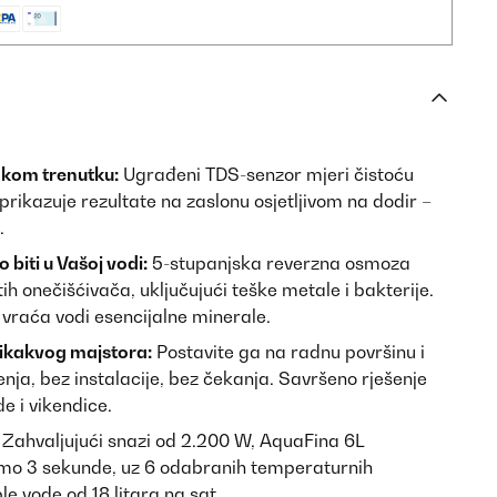
vakom trenutku:
Ugrađeni TDS-senzor mjeri čistoću
rikazuje rezultate na zaslonu osjetljivom na dodir –
.
 biti u Vašoj vodi:
5-stupanjska reverzna osmoza
tih onečišćivača, uključujući teške metale i bakterije.
vraća vodi esencijalne minerale.
 ikakvog majstora:
Postavite ga na radnu površinu i
enja, bez instalacije, bez čekanja. Savršeno rješenje
e i vikendice.
Zahvaljujući snazi od 2.200 W, AquaFina 6L
amo 3 sekunde, uz 6 odabranih temperaturnih
e vode od 18 litara na sat.