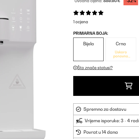
-32%
Uvodna cijena:
889,90 €
1 ocjena
PRIMARNA BOJA:
Bijela
Crna
Uskoro
ponovno
dostupno
Što znače statusi?
Spremno za dostavu
Vrijeme isporuke: 3 - 4 ra
Povrat u 14 dana