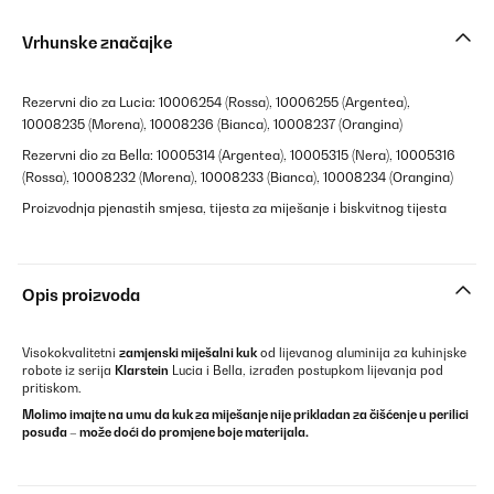
Vrhunske značajke
Rezervni dio za Lucia: 10006254 (Rossa), 10006255 (Argentea),
10008235 (Morena), 10008236 (Bianca), 10008237 (Orangina)
Rezervni dio za Bella: 10005314 (Argentea), 10005315 (Nera), 10005316
(Rossa), 10008232 (Morena), 10008233 (Bianca), 10008234 (Orangina)
Proizvodnja pjenastih smjesa, tijesta za miješanje i biskvitnog tijesta
Opis proizvoda
Visokokvalitetni
zamjenski miješalni kuk
od lijevanog aluminija za kuhinjske
robote iz serija
Klarstein
Lucia i Bella, izrađen postupkom lijevanja pod
pritiskom.
Molimo imajte na umu da kuk za miješanje nije prikladan za čišćenje u perilici
posuđa – može doći do promjene boje materijala.