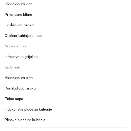
Maschine entschieden und die läuft bei mir wie am „Schnürchen“
Hladnjaci za vino
Keine Ahnung was an der Maschine schlecht sein soll. Ich habe
diese natürlich auch noch nicht als „Betonmischer“ verwendet.
Prijenosne klime
Also für mich ist diese Maschine eine absolute Kaufempfehlung!
Wie gesagt, ich benutze die seit 5 Jahren.
Odvlaživači zraka
Amazon-Benutzer
Otočne kuhinjske nape
Prevedi
Nape dimnjaci
POTVRĐENI PREGLED
Infracrvene grijalice
01/07/2025
Ledomati
Klarstein ist empfehlenswert, ich verstehe nur nicht wieso der
Ersatzschneebesen in einem Riesen Karton geliefert wurde????
Hladnjaci za piće
Amazon-Benutzer
Rashlađivači zraka
Prevedi
Zidne nape
POTVRĐENI PREGLED
Indukcijske ploče za kuhanje
23/06/2025
Plinske ploče za kuhanje
Perfetto per l'uso