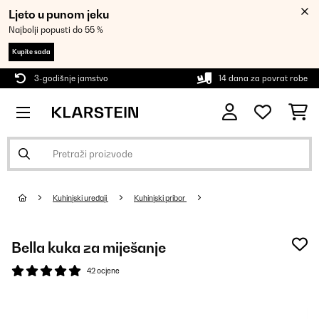
Ljeto u punom jeku
Najbolji popusti do 55 %
Kupite sada
3-godišnje jamstvo
14 dana za povrat robe
Kuhinjski uređaji
Kuhinjski pribor
Bella kuka za miješanje
42 ocjene