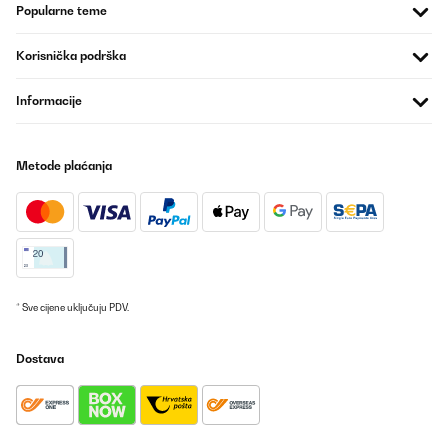
Popularne teme
Amazon-Benutzer
Prevedi
Korisnička podrška
POTVRĐENI PREGLED
Informacije
23/06/2025
Perfetto per l’uso
Metode plaćanja
Amazon-Benutzer
Prevedi
POTVRĐENI PREGLED
04/06/2025
* Sve cijene uključuju PDV.
Jow endlich ist meine Frau wider friedlich :) heb endlich den
richtigen einsatz gefunden und auch noch günstig .
Dostava
Amazon-Benutzer
Prevedi