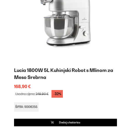
a
Lucia 1800W 5L Kuhinjski Robot s Mlinom za
L
Meso Srebrna
M
168,90 €
17
-32%
Uvodna cijena:
249,90 €
Uv
ŠIFRA: 10006255
ŠI
Dodaj u košaricu