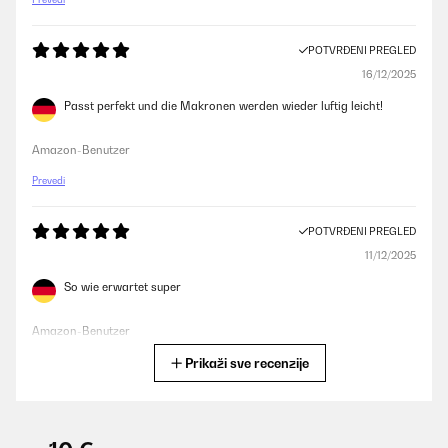
POTVRĐENI PREGLED
16/12/2025
Passt perfekt und die Makronen werden wieder luftig leicht!
Amazon-Benutzer
Prevedi
POTVRĐENI PREGLED
11/12/2025
So wie erwartet super
Amazon-Benutzer
Prikaži sve recenzije
Prevedi
POTVRĐENI PREGLED
29/11/2025