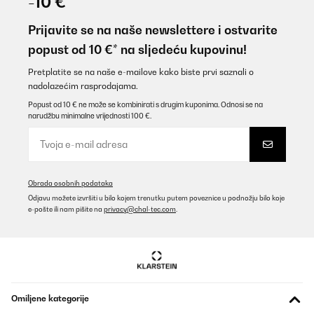
-10 €
Perfekter Ersatz, da der erste Schneebesen mittlerweile in Rente
gegangen ist. Schnelle Lieferung ist wie gewohnt erfolgt.
Prijavite se na naše newslettere i ostvarite
popust od 10 €* na sljedeću kupovinu!
Amazon-Benutzer
Prevedi
Pretplatite se na naše e-mailove kako biste prvi saznali o
nadolazećim rasprodajama.
Popust od 10 € ne može se kombinirati s drugim kuponima. Odnosi se na
POTVRĐENI PREGLED
narudžbu minimalne vrijednosti 100 €.
11/11/2025
Perfetto per la mia impastatrice Klarstein
Utente Amazon
Obrada osobnih podataka
Prevedi
Odjavu možete izvršiti u bilo kojem trenutku putem poveznice u podnožju bilo koje
e-pošte ili nam pišite na
privacy@chal-tec.com
.
POTVRĐENI PREGLED
08/11/2025
Also ich habe diese Maschine jetzt 5 Jahre in Gebrauch. Ich weis
nicht wo bei den „schlechten“ Rezessionen das Problem ist?? Ich
Backe Brot und alles mögliche mit dieser Maschine s it 5 Jahren.
Omiljene kategorije
Ich habe mich auch wegen der „50er Jahre Optik“ für diese