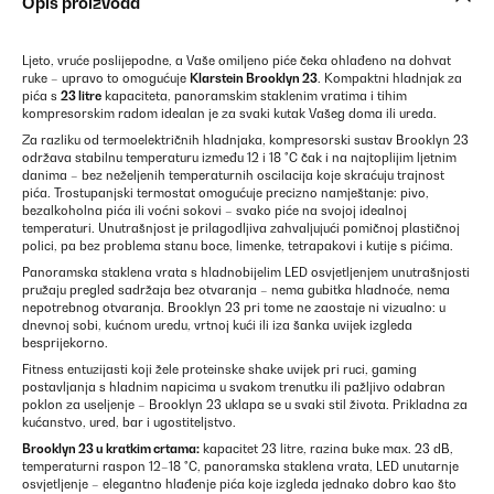
Opis proizvoda
Ljeto, vruće poslijepodne, a Vaše omiljeno piće čeka ohlađeno na dohvat
ruke – upravo to omogućuje
Klarstein Brooklyn 23
. Kompaktni hladnjak za
pića s
23 litre
kapaciteta, panoramskim staklenim vratima i tihim
kompresorskim radom idealan je za svaki kutak Vašeg doma ili ureda.
Za razliku od termoelektričnih hladnjaka, kompresorski sustav Brooklyn 23
održava stabilnu temperaturu između 12 i 18 °C čak i na najtoplijim ljetnim
danima – bez neželjenih temperaturnih oscilacija koje skraćuju trajnost
pića. Trostupanjski termostat omogućuje precizno namještanje: pivo,
bezalkoholna pića ili voćni sokovi – svako piće na svojoj idealnoj
temperaturi. Unutrašnjost je prilagodljiva zahvaljujući pomičnoj plastičnoj
polici, pa bez problema stanu boce, limenke, tetrapakovi i kutije s pićima.
Panoramska staklena vrata s hladnobijelim LED osvjetljenjem unutrašnjosti
pružaju pregled sadržaja bez otvaranja – nema gubitka hladnoće, nema
nepotrebnog otvaranja. Brooklyn 23 pri tome ne zaostaje ni vizualno: u
dnevnoj sobi, kućnom uredu, vrtnoj kući ili iza šanka uvijek izgleda
besprijekorno.
Fitness entuzijasti koji žele proteinske shake uvijek pri ruci, gaming
postavljanja s hladnim napicima u svakom trenutku ili pažljivo odabran
poklon za useljenje – Brooklyn 23 uklapa se u svaki stil života. Prikladna za
kućanstvo, ured, bar i ugostiteljstvo.
Brooklyn 23 u kratkim crtama:
kapacitet 23 litre, razina buke max. 23 dB,
temperaturni raspon 12–18 °C, panoramska staklena vrata, LED unutarnje
osvjetljenje – elegantno hlađenje pića koje izgleda jednako dobro kao što