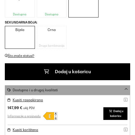
Dostupno
Dostupno
SEKUNDARNA BOJA:
Bijela
Crna
Druga kombinacija
Što znače statusi?
Dodaj u košaricu
Dostupno i u drugoj kvaliteti
Kupiti raspakirano
147,99 €
uklj. PDV
Dodaj u
Informacije o proizvodu
košaricu
Kupiti korišteno