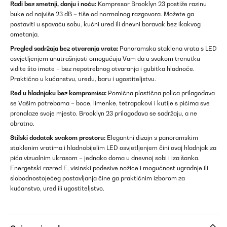
Radi bez smetnji, danju i noću:
Kompresor Brooklyn 23 postiže razinu
buke od najviše 23 dB – tiše od normalnog razgovora. Možete ga
postaviti u spavaću sobu, kućni ured ili dnevni boravak bez ikakvog
ometanja.
Pregled sadržaja bez otvaranja vrata:
Panoramska staklena vrata s LED
osvjetljenjem unutrašnjosti omogućuju Vam da u svakom trenutku
vidite što imate – bez nepotrebnog otvaranja i gubitka hladnoće.
Praktično u kućanstvu, uredu, baru i ugostiteljstvu.
Red u hladnjaku bez kompromisa:
Pomična plastična polica prilagođava
se Vašim potrebama – boce, limenke, tetrapakovi i kutije s pićima sve
pronalaze svoje mjesto. Brooklyn 23 prilagođava se sadržaju, a ne
obratno.
Stilski dodatak svakom prostoru:
Elegantni dizajn s panoramskim
staklenim vratima i hladnobijelim LED osvjetljenjem čini ovaj hladnjak za
pića vizualnim ukrasom – jednako doma u dnevnoj sobi i iza šanka.
Energetski razred E, visinski podesive nožice i mogućnost ugradnje ili
slobodnostojećeg postavljanja čine ga praktičnim izborom za
kućanstvo, ured ili ugostiteljstvo.