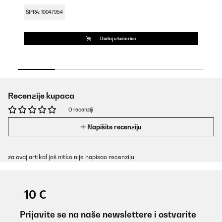
ŠIFRA: 10047954
ŠI
Dodaj u košaricu
Recenzije kupaca
O recenziji
Napišite recenziju
za ovaj artikal još nitko nije napisao recenziju
-10 €
Prijavite se na naše newslettere i ostvarite