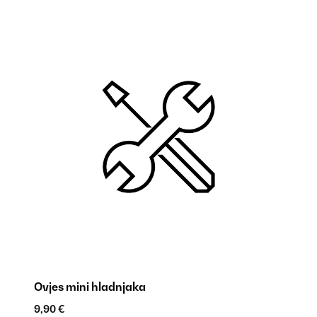
Ovjes mini hladnjaka
N
9,90 €
18