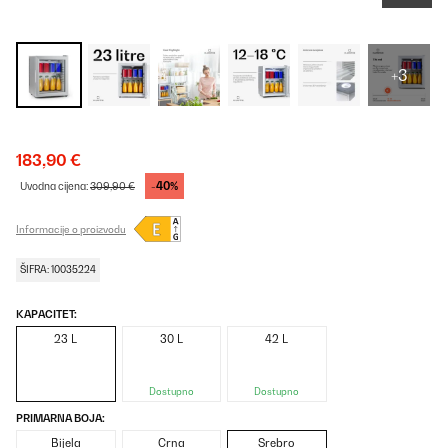
+3
183,90 €
-40%
Uvodna cijena:
309,90 €
Informacije o proizvodu
ŠIFRA: 10035224
KAPACITET:
23 L
30 L
42 L
Dostupno
Dostupno
PRIMARNA BOJA:
Bijela
Crna
Srebro