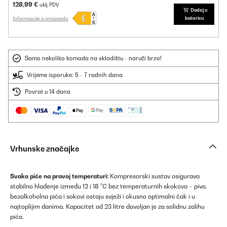
128,99 €
uklj. PDV
Dodaj u
Informacije o proizvodu
košaricu
Samo nekoliko komada na skladištu - naruči brzo!
Vrijeme isporuke: 5 - 7 radnih dana
Povrat u 14 dana
Vrhunske značajke
Svako piće na pravoj temperaturi:
Kompresorski sustav osigurava
stabilno hlađenje između 12 i 18 °C bez temperaturnih skokova – pivo,
bezalkoholna pića i sokovi ostaju svježi i okusno optimalni čak i u
najtoplijim danima. Kapacitet od 23 litre dovoljan je za solidnu zalihu
pića.