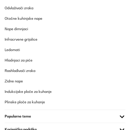
Odvlaživači zraka
Otočne kuhinjske nape
Nape dimnjaci
Infracrvene grijalice
Ledomati
Hladnjaci za piće
Rashlađivači zraka
Zidne nape
Indukcijske ploče za kuhanje
Plinske ploče za kuhanje
Popularne teme
Korisnička podrška