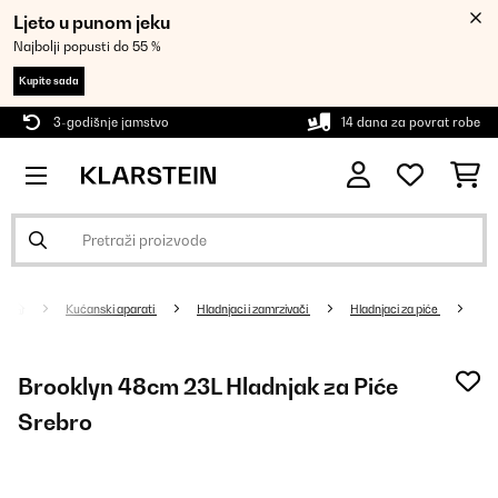
Ljeto u punom jeku
Najbolji popusti do 55 %
Kupite sada
3-godišnje jamstvo
14 dana za povrat robe
Kućanski aparati
Hladnjaci i zamrzivači
Hladnjaci za piće
Brooklyn 48cm 23L Hladnjak za Piće
Srebro