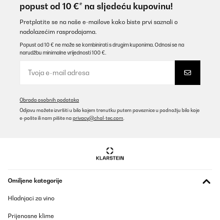
popust od 10 €* na sljedeću kupovinu!
Pretplatite se na naše e-mailove kako biste prvi saznali o
nadolazećim rasprodajama.
Popust od 10 € ne može se kombinirati s drugim kuponima. Odnosi se na
narudžbu minimalne vrijednosti 100 €.
Obrada osobnih podataka
Odjavu možete izvršiti u bilo kojem trenutku putem poveznice u podnožju bilo koje
e-pošte ili nam pišite na
privacy@chal-tec.com
.
Omiljene kategorije
Hladnjaci za vino
Prijenosne klime