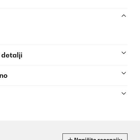
 detalji
eno
Napišite recenziju