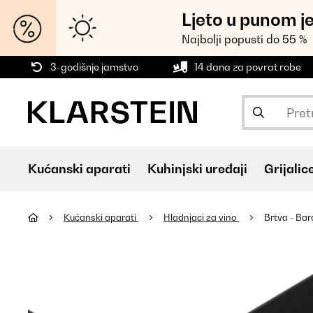
Ljeto u punom j
Najbolji popusti do 55 %
3-godišnje jamstvo
14 dana za povrat robe
Kućanski aparati
Kuhinjski uređaji
Grijalic
Kućanski aparati
Hladnjaci za vino
Brtva - Bar