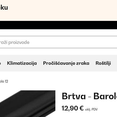
eku
e
Klimatizacija
Pročišćavanje zraka
Roštilji
olo 12
Brtva - Barol
12,90 €
uklj. PDV