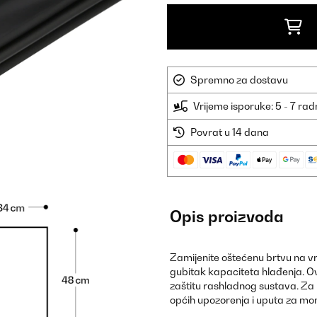
Spremno za dostavu
Vrijeme isporuke: 5 - 7 ra
Povrat u 14 dana
Opis proizvoda
Zamijenite oštećenu brtvu na vra
gubitak kapaciteta hlađenja. Ovo
zaštitu rashladnog sustava. Za 
općih upozorenja i uputa za mo