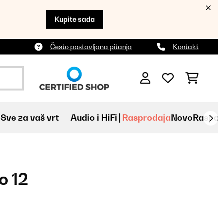
Kupite sada
Često postavljana pitanja
Kontakt
Sve za vaš vrt
Audio i HiFi
Rasprodaja
Novo
Raspa
o 12