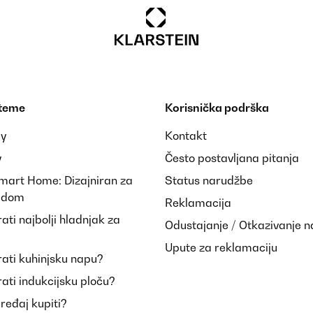
 teme
Korisnička podrška
ay
Kontakt
y
Često postavljana pitanja
Smart Home: Dizajniran za
Status narudžbe
i dom
Reklamacija
ti najbolji hladnjak za
Odustajanje / Otkazivanje 
Upute za reklamaciju
ati kuhinjsku napu?
ati indukcijsku ploču?
uređaj kupiti?