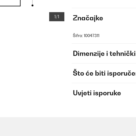
1/1
Značajke
Šifra: 10047311
Dimenzije i tehnički
Što će biti isporuč
Uvjeti isporuke