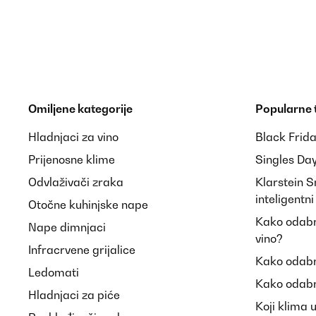
Omiljene kategorije
Popularne
Hladnjaci za vino
Black Frid
Prijenosne klime
Singles Da
Odvlaživači zraka
Klarstein 
inteligentn
Otočne kuhinjske nape
Kako odabra
Nape dimnjaci
vino?
Infracrvene grijalice
Kako odabr
Ledomati
Kako odabr
Hladnjaci za piće
Koji klima 