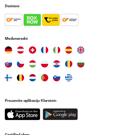
refroidissement optimal, il faut faire entrer l’eau par le haut du
Dostava
serpentin : elle va refroidir le liquide en surface et comme les
liquides froids ont tendance à descendre, ça ira plus vite... (ruse
de prof de sciences).Je viens de le tester cet après-midi et j’ai pu
refroidir de 104/105°C à 20°C en 10 minutes environ. C’est plutôt
un très beau score mais il n’y avait que 6/7 L donc avec plus de
volume, ce serait probablement plus long. Néanmoins, comme le
serpentin ne plongeait pas complètement, ce n’est même pas
Međunarodni
certain que ce soit plus long.Bref, je vous recommande ce
refroidisseur de bonne qualité à un prix convenable.
Utilisateur d'Amazon
Prevedi
POTVRĐENI PREGLED
14/11/2024
Super Teil,️habe es bestellt ohne zu wissen welche Anschlüsse das
Preuzmite aplikaciju Klarstein
teil hat, darum hier die Rezension und der bitte die Anschluss
dimensionen in der Produktbeschreibung mit anzugeben.️️Innen
durchmesser sind 11mm️Ausendurchmesser sind 12mm oder
12,5mmSchnellere Lieferung als anfangs geplant, einfach TOP,
jetzt muss es nur noch lange halten
Amazon-Benutzer
Certified shop