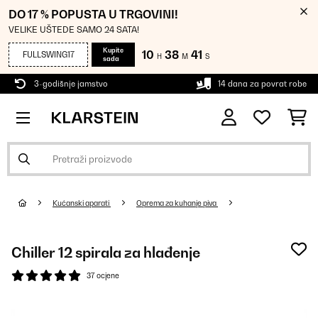
DO 17 % POPUSTA U TRGOVINI!
VELIKE UŠTEDE SAMO 24 SATA!
Kupite
10
38
40
FULLSWING17
H
M
S
sada
3-godišnje jamstvo
14 dana za povrat robe
Kućanski aparati
Oprema za kuhanje piva
Chiller 12 spirala za hlađenje
37 ocjene