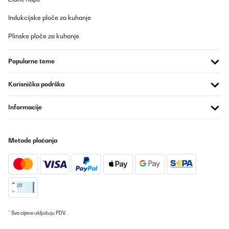
Ottimi materiali e buonissima birra
Indukcijske ploče za kuhanje
Utente Amazon
Plinske ploče za kuhanje
Prevedi
Popularne teme
POTVRĐENI PREGLED
Korisnička podrška
17/11/2024
J’ai entrepris récemment de faire ma propre bière et de brasser.
Informacije
J’avais donc besoin d’un serpentin pour pouvoir refroidir
rapidement le moût avant de le mettre à fermenter. Après
quelques recherches et différentes stratégies (utiliser du cuivre et
faire le serpentin par ex), j’ai finalement opté pour l’achat de ce
Metode plaćanja
produit.D’abord, il est en inox et ça reste le meilleur matériau
pour le travail alimentaire. Ensuite, il y a 18 "tours de spire", ce qui
permet un refroidissement efficace et sur une hauteur
conséquente (50 cm). Son diamètre ne dépasse pas celui de mon
"chauffe vin" et il passe juste à l’intérieur.Je l’ai couplé à une
pompe de bassin aquatique (2500L/min) et 2 tuyaux en PVC pour
irrigation (bien prendre du 12/16 mm en diamètre
intérieur/extérieur). Franchement, avec ces diamètres, même pas
besoin de mettre de collier de serrage, ça passe nickel et ça tient
* Sve cijene uključuju PDV.
bien. La pompe permet de faire passer de l’eau qu’on refroidit
(blocs froids du congel et glaçons) dans le serpentin. Pour un