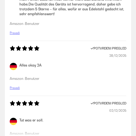
habe.Die Qualität des Geräts ist hervorragend, daher gebe ich
trotzdem 5 Sterne ~ für alles, wofür er aus Edelstahl gedacht ist,
sehr empfehlenswert!
Amazon-Benutzer
Prevedi
POTVRĐENI PREGLED
28/12/2025
Alles okay 2A
Amazon-Benutzer
Prevedi
POTVRĐENI PREGLED
02/12/2025
Tut was er soll.
Amazon-Benutzer