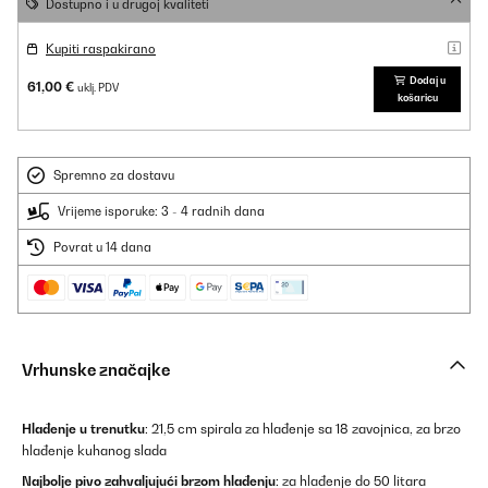
Dostupno i u drugoj kvaliteti
Kupiti raspakirano
Dodaj u
61,00 €
uklj. PDV
košaricu
Spremno za dostavu
Vrijeme isporuke: 3 - 4 radnih dana
Povrat u 14 dana
Vrhunske značajke
Hlađenje u trenutku
: 21,5 cm spirala za hlađenje sa 18 zavojnica, za brzo
hlađenje kuhanog slada
Najbolje pivo zahvaljujući brzom hlađenju
: za hlađenje do 50 litara