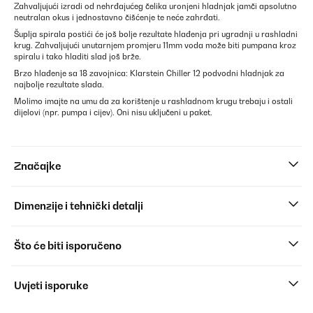
Zahvaljujući izradi od nehrđajućeg čelika uronjeni hladnjak jamči apsolutno
neutralan okus i jednostavno čišćenje te neće zahrđati.
Šuplja spirala postići će još bolje rezultate hlađenja pri ugradnji u rashladni
krug. Zahvaljujući unutarnjem promjeru 11mm voda može biti pumpana kroz
spiralu i tako hladiti slad još brže.
Brzo hlađenje sa 18 zavojnica: Klarstein Chiller 12 podvodni hladnjak za
najbolje rezultate slada.
Molimo imajte na umu da za korištenje u rashladnom krugu trebaju i ostali
dijelovi (npr. pumpa i cijev). Oni nisu uključeni u paket.
Značajke
Dimenzije i tehnički detalji
Što će biti isporučeno
Uvjeti isporuke