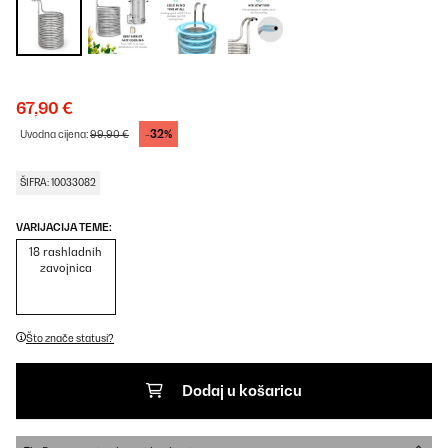
67,90 €
-32%
Uvodna cijena:
99,90 €
ŠIFRA: 10033082
VARIJACIJA TEME:
18 rashladnih
zavojnica
Što znače statusi?
Dodaj u košaricu