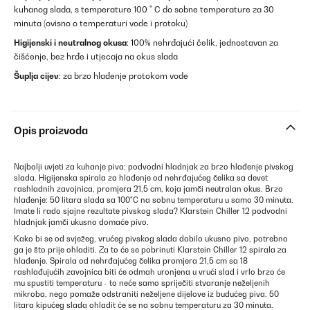
kuhanog slada, s temperature 100 ° C do sobne temperature za 30
minuta (ovisno o temperaturi vode i protoku)
Higijenski i neutralnog okusa
: 100% nehrđajući čelik, jednostavan za
čišćenje, bez hrđe i utjecaja na okus slada
Šuplja cijev
: za brzo hlađenje protokom vode
Opis proizvoda
Najbolji uvjeti za kuhanje piva: podvodni hladnjak za brzo hlađenje pivskog
slada. Higijenska spirala za hlađenje od nehrđajućeg čelika sa devet
rashladnih zavojnica, promjera 21,5 cm, koja jamči neutralan okus. Brzo
hlađenje: 50 litara slada sa 100°C na sobnu temperaturu u samo 30 minuta.
Imate li rado sjajne rezultate pivskog slada? Klarstein Chiller 12 podvodni
hladnjak jamči ukusno domaće pivo.
Kako bi se od svježeg, vrućeg pivskog slada dobilo ukusno pivo, potrebno
ga je što prije ohladiti. Za to će se pobrinuti Klarstein Chiller 12 spirala za
hlađenje. Spirala od nehrđajućeg čelika promjera 21,5 cm sa 18
rashlađujućih zavojnica biti će odmah uronjena u vrući slad i vrlo brzo će
mu spustiti temperaturu - to neće samo spriječiti stvaranje neželjenih
mikroba, nego pomaže odstraniti neželjene dijelove iz budućeg piva. 50
litara kipućeg slada ohladit će se na sobnu temperaturu za 30 minuta.