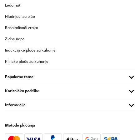
Ledomati
POTVRĐENI PREGLED
Hladnjaci za piće
06/08/2025
Rashlađivači zraka
Its super
Zidne nape
Amazon-Benutzer
Indukcijske ploče za kuhanje
Prevedi
Plinske ploče za kuhanje
POTVRĐENI PREGLED
Popularne teme
25/06/2025
Sehr guter Kühlschrank! Kühlt super und ist sehr leise! Auch das
Korisnička podrška
kleine Gefrierfach ist super! Sehr zu empfehlen!
Amazon-Benutzer
Informacije
Prevedi
Metode plaćanja
POTVRĐENI PREGLED
24/01/2025