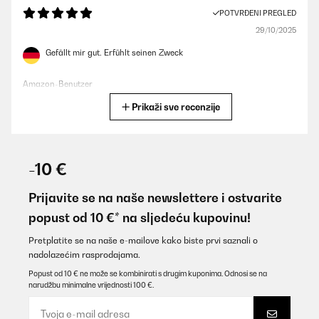
POTVRĐENI PREGLED
29/10/2025
Gefällt mir gut. Erfühlt seinen Zweck
Amazon-Benutzer
Prikaži sve recenzije
Prevedi
POTVRĐENI PREGLED
21/09/2025
-10 €
Sehr guter Kühlschrank, die richtige Größe für unseren Garten.
Sehr leise und ausreichend Platz.
Prijavite se na naše newslettere i ostvarite
popust od 10 €* na sljedeću kupovinu!
Amazon-Benutzer
Prevedi
Pretplatite se na naše e-mailove kako biste prvi saznali o
nadolazećim rasprodajama.
Popust od 10 € ne može se kombinirati s drugim kuponima. Odnosi se na
POTVRĐENI PREGLED
narudžbu minimalne vrijednosti 100 €.
19/08/2025
Ware wie beschrieben