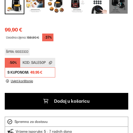
+3
99,90 €
-37%
Uvodna cijena:
159,90 €
ŠIFRA: 10032332
-50%
KOD:
SALE50P
S KUPONOM:
49,95 €
Uvjeti korištenja
Dodaj u košaricu
Spremno za dostavu
Vrijeme isporuke: 5 - 7 radnih dana