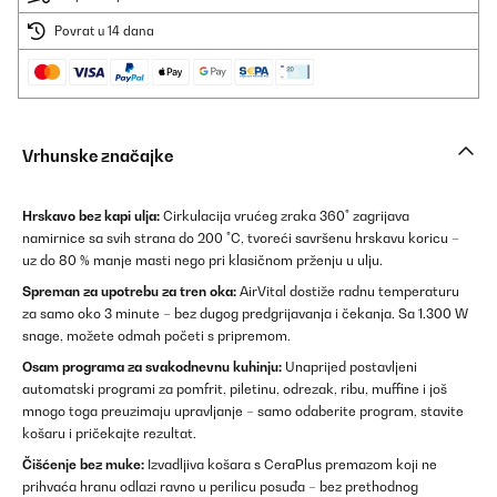
Povrat u 14 dana
Vrhunske značajke
Hrskavo bez kapi ulja:
Cirkulacija vrućeg zraka 360° zagrijava
namirnice sa svih strana do 200 °C, tvoreći savršenu hrskavu koricu –
uz do 80 % manje masti nego pri klasičnom prženju u ulju.
Spreman za upotrebu za tren oka:
AirVital dostiže radnu temperaturu
za samo oko 3 minute – bez dugog predgrijavanja i čekanja. Sa 1.300 W
snage, možete odmah početi s pripremom.
Osam programa za svakodnevnu kuhinju:
Unaprijed postavljeni
automatski programi za pomfrit, piletinu, odrezak, ribu, muffine i još
mnogo toga preuzimaju upravljanje – samo odaberite program, stavite
košaru i pričekajte rezultat.
Čišćenje bez muke:
Izvadljiva košara s CeraPlus premazom koji ne
prihvaća hranu odlazi ravno u perilicu posuđa – bez prethodnog