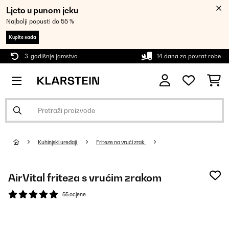
Ljeto u punom jeku
Najbolji popusti do 55 %
Kupite sada
3-godišnje jamstvo
14 dana za povrat robe
Kuhinjski uređaji
Friteze na vrući zrak
AirVital friteza s vrućim zrakom
55 ocjene