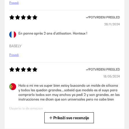
Prevedi
POTVRĐENI PREGLED
28/11/2024
En panne après 2 ans d'utilisation. Honteux !
BASELY
Prevedi
POTVRĐENI PREGLED
18/05/2024
Hola a mi me va super bien estoy buscando un molde de silicona
y todos les quedan grandes….sabeid que modelo es el suyo para
comprarlo todos son muy anchos ya pedí 2 y son grandes..en las
instrucciones me dicen que son universales pero no cabe bien
Usuario/a de amazon
Prikaži sve recenzije
Prevedi