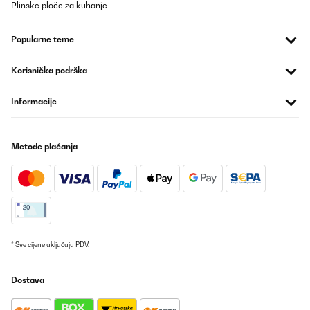
Plinske ploče za kuhanje
rendono uno strumento pratico e conveniente per la cucina di
tutti i giorni.
Popularne teme
Utente Amazon
Prevedi
Korisnička podrška
POTVRĐENI PREGLED
Informacije
24/08/2022
Funktionell und optisch ansprechend. Leider längere Zeit starke
Kunststoff / chemische Gerüche.
Metode plaćanja
Amazon-Benutzer
Prevedi
POTVRĐENI PREGLED
27/07/2022
* Sve cijene uključuju PDV.
bin ein Single-Haushalt und entsprechend klein die Portionen, die
zubereitet werden. Und genau dafür eignet sich dieses Gerät!
Dostava
Kein großes Vorheizen, wie beim Backofen und viel kürzere
Zubereitungszeiten. Bin rundherum zufrieden und kann die
Heißluftfritteuse nur weiterempfehlen. Ein Punktabzug wegen des