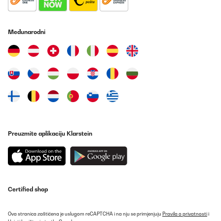
empfindlichen Hochglanzgehäuse :(
Amazon-Benutzer
Međunarodni
Prevedi
POTVRĐENI PREGLED
11/07/2022
Can’t recommend this product enough. It looks great. It’s not too
big so won’t take up much space but still fits enough food for 2
people. The food I’ve prepared in it tasted delicious. It’s easy to
use and easy to clean as well. Only thing is that it won’t go higher
than 200 degrees. I found some recipes that said to put it higher
but I don’t really see a need for it. If you open it during the frying
Preuzmite aplikaciju Klarstein
process to check on the food you can simply put it back and the
program will resume. No need to reset like one of the reviews
here is saying. Best purchase I’ve made this year!
Amazon user
Prevedi
Certified shop
POTVRĐENI PREGLED
Ova stranica zaštićena je uslugom reCAPTCHA i na nju se primjenjuju
Pravila o privatnosti
i
22/06/2022