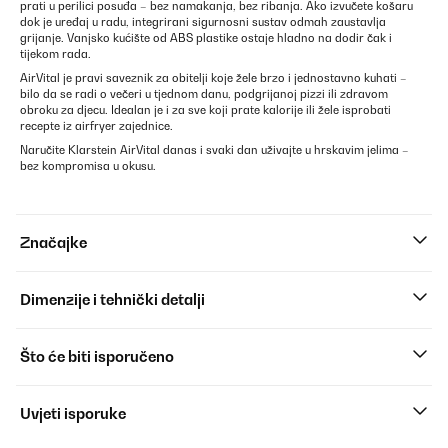
prati u perilici posuđa – bez namakanja, bez ribanja. Ako izvučete košaru
dok je uređaj u radu, integrirani sigurnosni sustav odmah zaustavlja
grijanje. Vanjsko kućište od ABS plastike ostaje hladno na dodir čak i
tijekom rada.
AirVital je pravi saveznik za obitelji koje žele brzo i jednostavno kuhati –
bilo da se radi o večeri u tjednom danu, podgrijanoj pizzi ili zdravom
obroku za djecu. Idealan je i za sve koji prate kalorije ili žele isprobati
recepte iz airfryer zajednice.
Naručite Klarstein AirVital danas i svaki dan uživajte u hrskavim jelima –
bez kompromisa u okusu.
Značajke
Dimenzije i tehnički detalji
Što će biti isporučeno
Uvjeti isporuke