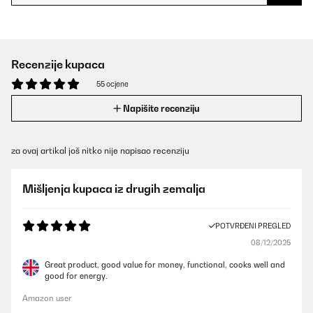
Recenzije kupaca
55 ocjene
Napišite recenziju
za ovaj artikal još nitko nije napisao recenziju
Mišljenja kupaca iz drugih zemalja
POTVRĐENI PREGLED
08/12/2025
Great product, good value for money, functional, cooks well and
good for energy.
Amazon user