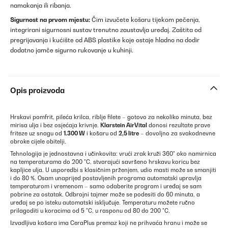
namakanja ili ribanja.
Sigurnost na prvom mjestu:
Čim izvučete košaru tijekom pečenja,
integrirani sigurnosni sustav trenutno zaustavlja uređaj. Zaštita od
pregrijavanja i kućište od ABS plastike koje ostaje hladno na dodir
dodatno jamče sigurno rukovanje u kuhinji.
Opis proizvoda
Hrskavi pomfrit, pileća krilca, riblje filete – gotovo za nekoliko minuta, bez
mirisa ulja i bez osjećaja krivnje.
Klarstein AirVital
donosi rezultate prave
friteze uz snagu od
1.300 W
i košaru od
2,5 litre
– dovoljno za svakodnevne
obroke cijele obitelji.
Tehnologija je jednostavna i učinkovita: vrući zrak kruži 360° oko namirnica
na temperaturama do 200 °C, stvarajući savršeno hrskavu koricu bez
kapljice ulja. U usporedbi s klasičnim prženjem, udio masti može se smanjiti
i do 80 %. Osam unaprijed postavljenih programa automatski upravlja
temperaturom i vremenom – samo odaberite program i uređaj se sam
pobrine za ostatak. Odbrojni tajmer može se podesiti do 60 minuta, a
uređaj se po isteku automatski isključuje. Temperaturu možete ručno
prilagoditi u koracima od 5 °C, u rasponu od 80 do 200 °C.
Izvadljiva košara ima CeraPlus premaz koji ne prihvaća hranu i može se