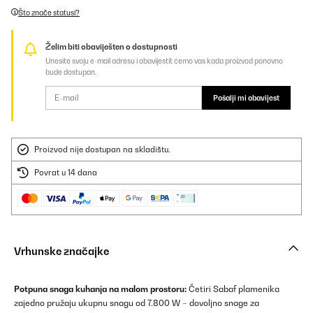
Što znače statusi?
Želim biti obaviješten o dostupnosti
Unesite svoju e-mail adresu i obavijestit ćemo vas kada proizvod ponovno
bude dostupan.
Pošalji mi obavijest
Proizvod nije dostupan na skladištu.
Povrat u 14 dana
Vrhunske značajke
Potpuna snaga kuhanja na malom prostoru:
Četiri Sabaf plamenika
zajedno pružaju ukupnu snagu od 7.800 W – dovoljno snage za