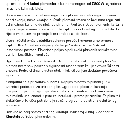
upravo to – s
4 Sabaf plamenika
i ukupnom snagom od
7.800 W
, ugrađena
izravno u kuhinjski blok.
Srce je neposrednost: okreni regulator i plamen odmah reagira – nema
zagrijavanja, nema kašnjenja. Svaki plamenik može se bešumno regulirati
od snažnog kuhanja do nježnog pirjanja. Kvalitetni Sabaf plamenici iz Italije
osiguravaju ravnomjernu raspodjelu topline ispod svakog lonca – bilo da je
riječ o woku, tavi za prženje ili malom loncu s drškom.
Liveni rešetki pružaju stabilan oslonac posuđu i ravnomjerno prenose
toplinu. Kućište od nehrđajućeg čelika je čvrsto i lako se čisti nakon
intenzivne upotrebe. Električno paljenje pali svaki plamenik pritiskom na
gumb – bez šibica i upaljača.
Ugrađeni Flame Failure Device (FFD) automatski prekida dovod plina čim
plamen nestane – pouzdan sigurnosni mehanizam koji je aktivan 24 sata
dnevno. Podesivi timer s automatskim isključivanjem dodatno povećava
sigurnost.
Kompatibilno s prirodnim plinom i ukapljenim naftnim plinom (LPG),
tvornički podešeno za prirodni plin. Ugradbena ploča za kuhanje
dizajnirana je za integraciju u kuhinjski blok – molimo pridržavajte se
minimalnih udaljenosti i uputa za instalaciju prema priručniku. Za plinske i
električne priključke potrebna je stručna ugradnja od strane ovlaštenog
servisera.
Doživite osjećaj profesionalnog kuhanja u vlastitoj kuhinji – odaberite
Klarstein
sa Sabaf plamenicima.