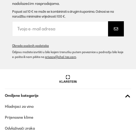
nadolazećim rasprodajama.
Popust od 10 € ne može se kombinirati s drugim kuponima. Odnosi se na
narudžbu minimalne vrijednosti 100 €.
Obrada osobnih podataka
Odjavu možete izvršiti u bilo kojem trenutku putem poveznice u podnožju bilo koje
e-pošte ili nam pišite na
privacy@chal-tec.com
.
Omiljene kategorije
Hladnjaci za vino
Prijenosne klime
Odvlaživači zraka