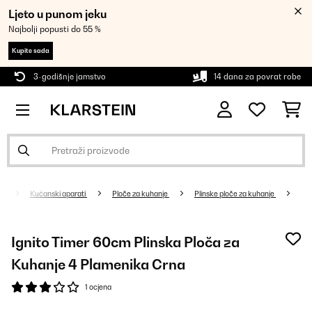
Ljeto u punom jeku
Najbolji popusti do 55 %
Kupite sada
3-godišnje jamstvo
14 dana za povrat robe
Kućanski aparati
Ploče za kuhanje
Plinske ploče za kuhanje
Ignito Timer 60cm Plinska Ploča za
Kuhanje 4 Plamenika Crna
1 ocjena