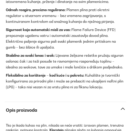
istovremeno kuhanje, prženje i dinstanje na svim plamenicima.
Odmah reagira, precizno regulirano:
Plamen plina prati okretni
regulator u stvarnom vremenu – bez vremena zagrijavanja, s
kontinuiranom kontrolom od snažnog kuhanja do nježnog pirjanja.
Sigurnost koja automatski misli za vas:
Flame Failure Device (FFD)
prepoznaje ugašenu vatru i automatski zaustavlja dovod plina.
Električno paljenje sigurno pali svaki plamenik jednim pritiskom na
gumb – bez šibice ili upaljača.
Stabilno za svaki lonac i wok:
Lijevane željezne rešetke pružaju siguran
oslonac čak i za teži posuđe te ravnomjerno raspoređuju toplinu –
idealno za wokove, tave za umake i male lončiće s drškom podjednako.
Fleksibilno za korištenje – kod kuće i u pokretu:
Kuhalište je tvornički
konfigurirano za prirodni plin i može se prebaciti na ukapljeni naftni plin
(LPG) – tako nisi vezan ni za vrstu plina ni za fiksnu lokaciju.
Opis proizvoda
Tko je ikada kuhao na plin, nikada se neće vratiti: izravan plamen, trenutna
reakcija, potpuna kontrola.
Klarstein
plinska ploča za kuhanje omogućuje