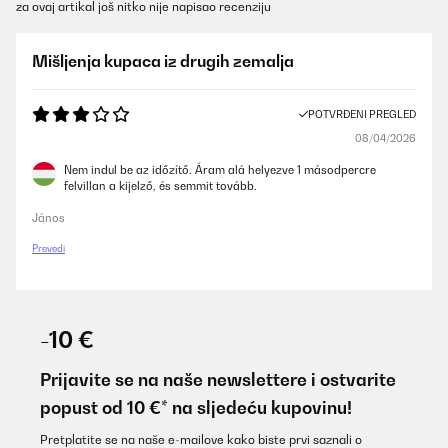
za ovaj artikal još nitko nije napisao recenziju
Mišljenja kupaca iz drugih zemalja
POTVRĐENI PREGLED
08/04/2026
Nem indul be az időzítő. Áram alá helyezve 1 másodpercre
felvillan a kijelző, és semmit tovább.
János
Prevedi
-10 €
Prijavite se na naše newslettere i ostvarite
popust od 10 €* na sljedeću kupovinu!
Pretplatite se na naše e-mailove kako biste prvi saznali o