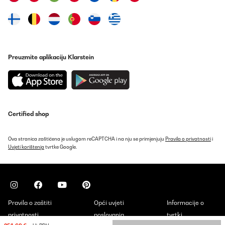
Preuzmite aplikaciju Klarstein
Certified shop
Ova stranica zaštićena je uslugom reCAPTCHA i na nju se primjenjuju
Pravila o privatnosti
i
Uvjeti korištenja
tvrtke Google.
Pravila o zaštiti
Opći uvjeti
Informacije o
privatnosti
poslovanja
tvrtki