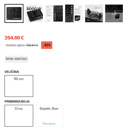
+3
254,69 €
-42%
Uvodna cijena:
439,90 €
ŠIFRA: 10047352
VELIČINA:
60 cm
PRIMARNA BOJA:
Crna
Svijetlo Siva
Dostupno