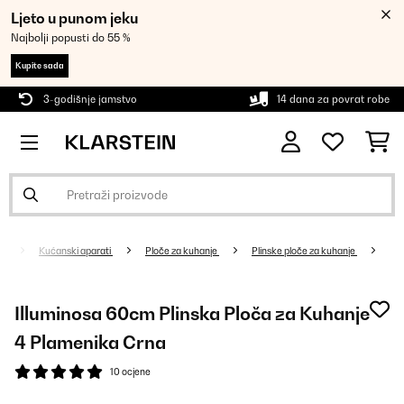
Ljeto u punom jeku
Najbolji popusti do 55 %
Kupite sada
3-godišnje jamstvo
14 dana za povrat robe
Kućanski aparati
Ploče za kuhanje
Plinske ploče za kuhanje
Illuminosa 60cm Plinska Ploča za Kuhanje
4 Plamenika Crna
10 ocjene