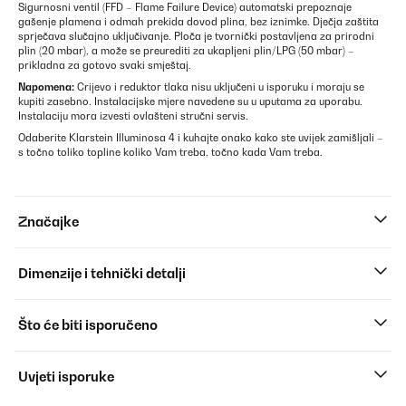
Sigurnosni ventil (FFD – Flame Failure Device) automatski prepoznaje
gašenje plamena i odmah prekida dovod plina, bez iznimke. Dječja zaštita
sprječava slučajno uključivanje. Ploča je tvornički postavljena za prirodni
plin (20 mbar), a može se preurediti za ukapljeni plin/LPG (50 mbar) –
prikladna za gotovo svaki smještaj.
Napomena:
Crijevo i reduktor tlaka nisu uključeni u isporuku i moraju se
kupiti zasebno. Instalacijske mjere navedene su u uputama za uporabu.
Instalaciju mora izvesti ovlašteni stručni servis.
Odaberite Klarstein Illuminosa 4 i kuhajte onako kako ste uvijek zamišljali –
s točno toliko topline koliko Vam treba, točno kada Vam treba.
Značajke
Dimenzije i tehnički detalji
Što će biti isporučeno
Uvjeti isporuke