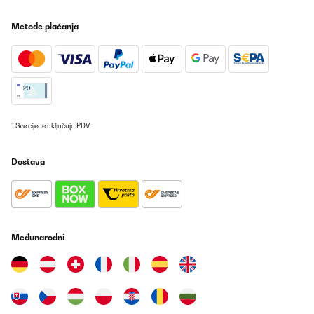
trotzdem. Beim Gasanschluß musste ich ganz schön umbauen.
Metode plaćanja
Amazon-Benutzer
Prevedi
POTVRĐENI PREGLED
02/10/2022
Optisch und qualitativ top. Gefällt mir richtig gut.
* Sve cijene uključuju PDV.
Amazon-Benutzer
Dostava
Prevedi
POTVRĐENI PREGLED
25/12/2020
Međunarodni
Sono davvero soddisfatto. Prodotto arrivato nel tempo previsto
(dalla Germania, n.b.) e senza alcun difetto.I bruciatori hanno una
potenza impressionante, molto più alta rispetto a qualsiasi piano
cottura.Il piano è esteticamente magnifico ed il tutto è facilissimo
da pulire (rispetto ai fornelli tradizionali)Veniamo al
montaggio.Lo spessore di tutta la scocca è più rilevante rispetto