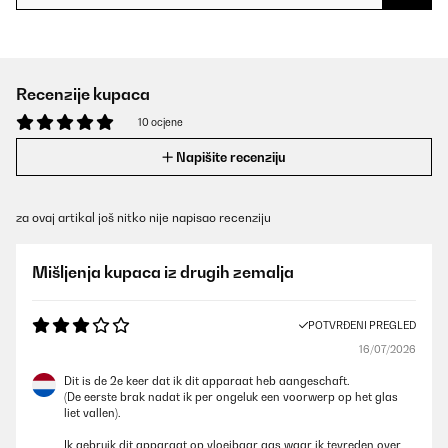
Recenzije kupaca
10 ocjene
Napišite recenziju
za ovaj artikal još nitko nije napisao recenziju
Mišljenja kupaca iz drugih zemalja
POTVRĐENI PREGLED
16/07/2026
Dit is de 2e keer dat ik dit apparaat heb aangeschaft.
(De eerste brak nadat ik per ongeluk een voorwerp op het glas
liet vallen).
Ik gebruik dit apparaat op vloeibaar gas waar ik tevreden over