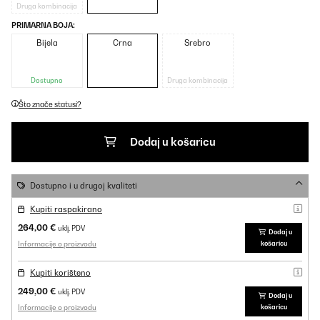
Druga kombinacija
PRIMARNA BOJA:
Bijela
Crna
Srebro
Dostupno
Druga kombinacija
Što znače statusi?
Dodaj u košaricu
Dostupno i u drugoj kvaliteti
Kupiti raspakirano
264,00 €
uklj. PDV
Dodaj u
Informacije o proizvodu
košaricu
Kupiti korišteno
249,00 €
uklj. PDV
Dodaj u
Informacije o proizvodu
košaricu