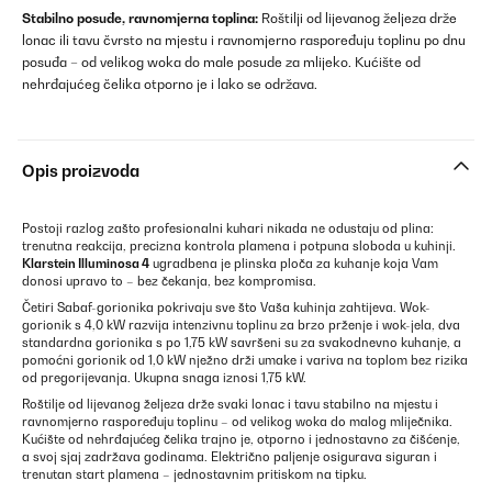
Stabilno posuđe, ravnomjerna toplina:
Roštilji od lijevanog željeza drže
lonac ili tavu čvrsto na mjestu i ravnomjerno raspoređuju toplinu po dnu
posuđa – od velikog woka do male posude za mlijeko. Kućište od
nehrđajućeg čelika otporno je i lako se održava.
Opis proizvoda
Postoji razlog zašto profesionalni kuhari nikada ne odustaju od plina:
trenutna reakcija, precizna kontrola plamena i potpuna sloboda u kuhinji.
Klarstein Illuminosa 4
ugradbena je plinska ploča za kuhanje koja Vam
donosi upravo to – bez čekanja, bez kompromisa.
Četiri Sabaf-gorionika pokrivaju sve što Vaša kuhinja zahtijeva. Wok-
gorionik s 4,0 kW razvija intenzivnu toplinu za brzo prženje i wok-jela, dva
standardna gorionika s po 1,75 kW savršeni su za svakodnevno kuhanje, a
pomoćni gorionik od 1,0 kW nježno drži umake i variva na toplom bez rizika
od pregorijevanja. Ukupna snaga iznosi 1,75 kW.
Roštilje od lijevanog željeza drže svaki lonac i tavu stabilno na mjestu i
ravnomjerno raspoređuju toplinu – od velikog woka do malog mliječnika.
Kućište od nehrđajućeg čelika trajno je, otporno i jednostavno za čišćenje,
a svoj sjaj zadržava godinama. Električno paljenje osigurava siguran i
trenutan start plamena – jednostavnim pritiskom na tipku.