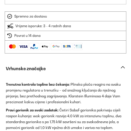
Spremno za dostavu
Vrijeme isporuke: 3 - 4 radnih dana
Povrat u 14 dana
Vrhunske značajke
Trenutna kontrola topline bez čekanja:
Plinska ploča reagira na svaku
promjenu regulatora u trenutku – od snažnog ključanja do nježnog
pirjanja, bez prethodnog zagrijavanja. Klarstein Illuminosa 4 daje Vam
preciznost kakvu cijene i profesionalni kuhari.
Pravi gorionik za svaki zadatak:
Četiri Sabaf-gorionika pokrivaju cijeli
raspon kuhanja: wok-gorionik razvija 4,0 kW za intenzivnu toplinu, dva
standardna gorionika s po 1,75 kW savršeni su za svakodnevna jela, a
pomoćni gorionik od 1,0 kW nježno drži umake i variva na toplom.