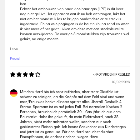
ben.
Echter het ombouwen van naar vloeibaar gas (LPG) is dit keer
nog niet gelukt. Het apparaat wat ik nu heb ontvangen, lukt het
niet om het mondstuk los te krijgen omdat deze er te strak is
ingedraaid. En na vele pogingen is de bout nu bijna rond en weet
ik niet meer of het gaat lukken om deze met een steeksleutel te
kunnen verwijderen. De overige 3 mondstukken zijn trouwens wel
gelukt, na enige moeite.
Leon
Prevedi
POTVRĐENI PREGLED
10/02/2026
Mit dem Herd bin ich sehr zufrieden, aber trotz Glasfeld ist
schwer zu reinigen, da die Knöpfe auf dem Feld sind und wenn
man/Frau was backt, dünstet spritzt alles Überall. Deshalb 4
Sterne. Sparsam ist es auf jeden Fall. Bei normalen Kochen 2
Personen, brauche ich persönlich 30 L Gas jährlich aus dem
Baumarkt. Habe ihn gekauft, da mein Elektroherd, nach 38
Jahren, nicht mehr anbraten wollte, sondern nur noch
gedünstetes Fleisch gab. Ich kenne Gaskocher aus Kindertagen
und jetzt ist es genau so. Für den Herd brauchst du aber
Eisenpfannen, da andere riechen, wegen Hitze.