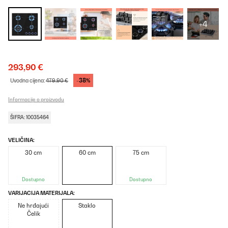
+4
293,90 €
-38%
Uvodna cijena:
479,90 €
Informacije o proizvodu
ŠIFRA: 10035464
VELIČINA:
30 cm
60 cm
75 cm
Dostupno
Dostupno
VARIJACIJA MATERIJALA:
Ne hrđajući
Staklo
Čelik