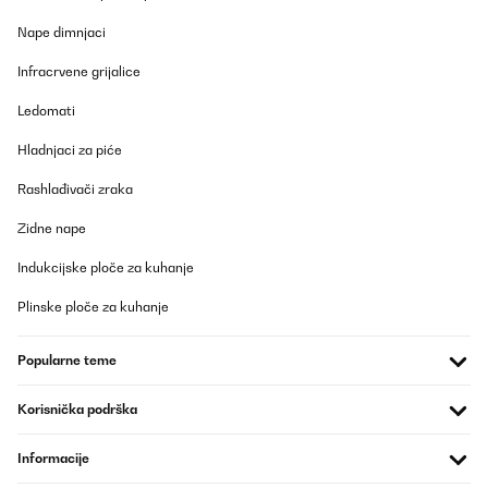
POTVRĐENI PREGLED
Nape dimnjaci
25/04/2023
Infracrvene grijalice
Finalmente ho trovato un buon sostituto al piano a induzione per
quanto riguarda la facilità di pulizia. Quello che sto notando
Ledomati
invece è che la qualità del prodotto non è proprio dei migliori. I
poggia pentole perdono la cromatura per cui bisogna fare
Hladnjaci za piće
attenzione a non far strofinare sopra le padelle e il fuoco più
grande si è macchiato, non so con cosa, tanto che in nessun
Rashlađivači zraka
modo sono riuscita a toglierla. In generale sono soddisfa ma
consapevole che forse non durerà vent'anni come quello in vetro
che avevo prima.
Zidne nape
Utente Amazon
Indukcijske ploče za kuhanje
Prevedi
Plinske ploče za kuhanje
POTVRĐENI PREGLED
Popularne teme
02/12/2022
Korisnička podrška
Super Gasherd. Wir betreiben ihn mit einer Propangasflasche,
die Düsen ließen sich relativ gut austauschen. Grade für große
Pfannen und Töpfe bietet er sehr viel Platz. Power ist im Überfluß
Informacije
vorhanden. Das Design mit den Kreuzen ist Klasse. Die Tiefe ist
tatsächlich höher als bei unserem kaputten Model aber passt