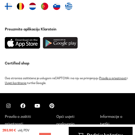
ai normali piani cottura (è ovvio: sono bruciatori semi
professionali), pertanto se avete un incasso standard non è detto
che basti: io ho dovuto segare qualche cm con il seghetto
alternativo...ma vi assicuro che vale la pena!NON viene fornito
l'aggancio a pipetta per il gas, nel caso in cui a voi serva,
pertanto procuratevene uno.Per il resto, davvero complimenti
Preuzmite aplikaciju Klarstein
alla Klarstein perchè è un prodotto di altissima qualità
Utente Amazon
Prevedi
Certified shop
Ova stranica zaštićena je uslugom reCAPTCHA i na nju se primjenjuju
Pravila o privatnosti
i
Uvjeti korištenja
tvrtke Google.
Pravila o zaštiti
Opći uvjeti
Informacije o
privatnosti
poslovanja
tvrtki
293,90 €
uklj. PDV