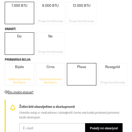
7.000 BTU
9.000 BTU
12.000 BTU
Druga kombinacija
Druga kombinacija
SMART:
Da
Ne
Druga kombinacija
PRIMARNA BOJA:
Bijela
Crna
Plava
Rosegold
Uskoro ponovno
Uskoro ponovno
dostupno
dostupno
Druga kombinacija
Što znače statusi?
Želim biti obaviješten o dostupnosti
Unesite svoju e-mail adresu i obavijestit ćemo vas kada proizvod ponovno
bude dostupan.
Pošalji mi obavijest