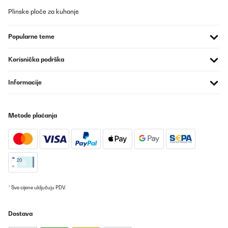
01/07/2025
Plinske ploče za kuhanje
The build quality is excellent, and I love that it connects to a
mobile phone. I did encounter one issue with the app: when I try
Popularne teme
to change the mode through my phone, it doesn’t actually switch.
However, that’s not a big deal for me. The cooler came with a set
of accessories that allow you to secure an open window, which is
Korisnička podrška
a great feature. The only downside was the shipping, it took
about 10 days for the package
Informacije
Amazon user
Prevedi
Metode plaćanja
POTVRĐENI PREGLED
01/07/2025
Super Klimaanlage kühlt den Raum auch wirklich runter und ist
halt leider auch nicht die leiseste aber sie muss ja auch kühlen
und der Kompressor kann nun mal nicht leise sein! Kann die
schlechten Empfehlung der Klimaanlage überhaupt nicht
* Sve cijene uključuju PDV.
nachvollziehen! Auch funktioniert die App absolut tadellos!
Absolute Kaufempfehlung
Dostava
Amazon-Benutzer