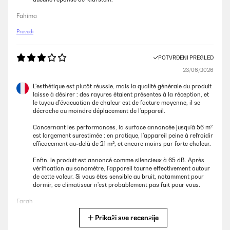
Fahima
Prevedi
POTVRĐENI PREGLED
23/06/2026
L'esthétique est plutôt réussie, mais la qualité générale du produit
laisse à désirer : des rayures étaient présentes à la réception, et
le tuyau d'évacuation de chaleur est de facture moyenne, il se
décroche au moindre déplacement de l'appareil.
Concernant les performances, la surface annoncée jusqu'à 56 m²
est largement surestimée : en pratique, l'appareil peine à refroidir
efficacement au-delà de 21 m², et encore moins par forte chaleur.
Enfin, le produit est annoncé comme silencieux à 65 dB. Après
vérification au sonomètre, l'appareil tourne effectivement autour
de cette valeur. Si vous êtes sensible au bruit, notamment pour
dormir, ce climatiseur n'est probablement pas fait pour vous.
Farah
Prikaži sve recenzije
Prevedi