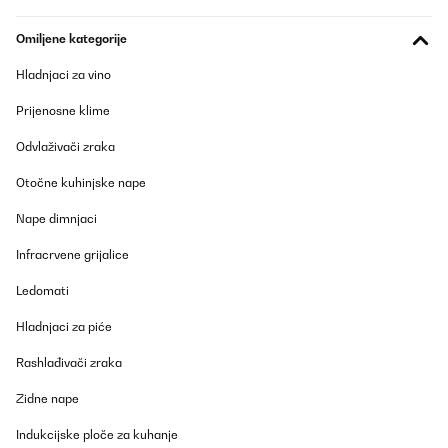
POTVRĐENI PREGLED
Omiljene kategorije
16/07/2025
Hladnjaci za vino
A funcționat bine in primul an. Când să îl pun la treabă în iulie
2025, am observat că s-a transformat într-un simplu ventilator.
Prijenosne klime
Nu mai baga aer rece. Surpriza mare a fist că trebuie să îl
împacheteaz și să îl trimit înapoi pentru garanție. Nu au
Odvlaživači zraka
posibilitatea să rezolvi local cu garanția. O mare problema.
Aleca
Otočne kuhinjske nape
Prevedi
Nape dimnjaci
Infracrvene grijalice
POTVRĐENI PREGLED
15/07/2025
Ledomati
Macht was er soll, kühlen und das sehr gut.
Hladnjaci za piće
Amazon-Benutzer
Rashlađivači zraka
Prevedi
Zidne nape
Indukcijske ploče za kuhanje
POTVRĐENI PREGLED