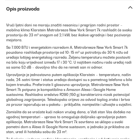
Opis proizvoda
Vrući ljetni dani ne moraju značiti nesanicu i pregrijan radni prostor –
mobilna klima Klarstein Metrobreeze New York Smart 7k rashladit će svaku
prostoriju do 23 m² snagom od 2,1 kW, bez ikakve ugradnje i bez pozivanja
majstora.
Sa 7.000 BTU i energetskim razredom A, Metrobreeze New York Smart 7k
pouzdano rashlađuje prostorije od 10–15 m² uz potrošnju do 30 % nižu od
uređaja lošijeg energetskog razreda. Željenu temperaturu možete postaviti
na bilo koju vrijednost između 17 i 30 °C. U najtišem načinu rada uređaj radi
sa samo 52 dB – dovoljno tiho da ne remeti san ni odmor.
Upravljanje je jednostavno putem aplikacije Klarstein – temperatura, način
rada, 24-satni timer i status uređaja dostupni su s pametnog telefona u bilo
kojem trenutku. Preferirate li glasovno upravljanje, Metrobreeze New York
Smart 7k potpuno je kompatibilna s Amazon Alexa i Google Home
sustavima. Rashladno sredstvo R290 (150 g) karakterizira nizak potencijal
globalnog zagrijavanja. Teleskopsko crijevo za odvod toplog zraka i brtva
za prozor isporučuju se u paketu – priključite, namjestite i uživajte u svježini.
Zamislite da se vraćate kući nakon vrućeg dana, a Vaš stan Vas dočeka na
ugodnoj temperaturi – upravo to omogućuje daljinsko upravljanje putem
aplikacije. Metrobreeze New York Smart 7k savršeno se uklapa u svaki
pametni dom s Alexa ili Google Home sustavom, a jednako je prikladna za
stan, ured ili hotelsku sobu do 23 m².