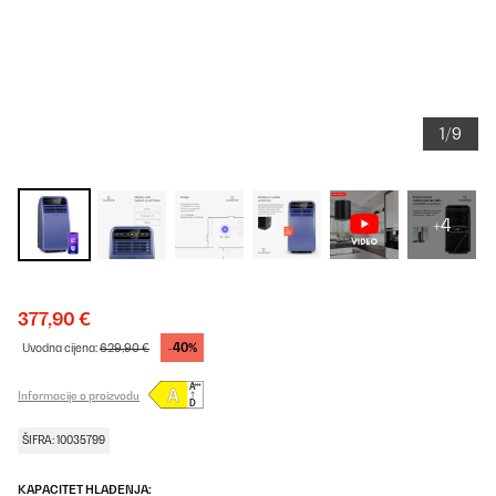
1/9
+4
377,90 €
-40%
Uvodna cijena:
629,90 €
Informacije o proizvodu
ŠIFRA: 10035799
KAPACITET HLAĐENJA: