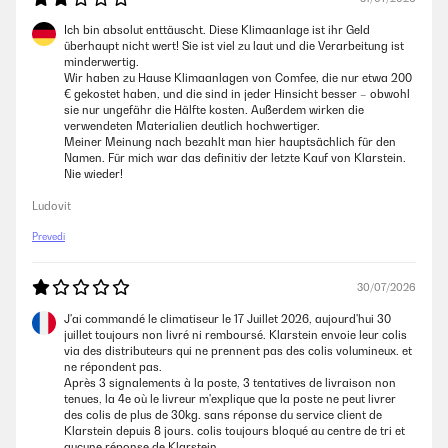
Ich bin absolut enttäuscht. Diese Klimaanlage ist ihr Geld
überhaupt nicht wert! Sie ist viel zu laut und die Verarbeitung ist
minderwertig.
Wir haben zu Hause Klimaanlagen von Comfee, die nur etwa 200
€ gekostet haben, und die sind in jeder Hinsicht besser – obwohl
sie nur ungefähr die Hälfte kosten. Außerdem wirken die
verwendeten Materialien deutlich hochwertiger.
Meiner Meinung nach bezahlt man hier hauptsächlich für den
Namen. Für mich war das definitiv der letzte Kauf von Klarstein.
Nie wieder!
Ludovit
Prevedi
30/07/2026
J'ai commandé le climatiseur le 17 Juillet 2026, aujourd'hui 30
juillet toujours non livré ni remboursé. Klarstein envoie leur colis
via des distributeurs qui ne prennent pas des colis volumineux. et
ne répondent pas.
Après 3 signalements à la poste, 3 tentatives de livraison non
tenues, la 4e où le livreur m'explique que la poste ne peut livrer
des colis de plus de 30kg. sans réponse du service client de
Klarstein depuis 8 jours. colis toujours bloqué au centre de tri et
aucune réponse de Klarstein.