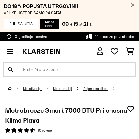
DO 18 % POPUSTA U TRGOVINI!
VELIKE UŠTEDE SAMO 24 SATA!
Kupite
09
15
20
FULLSWING18
H
M
S
sada
3-godišnje jamstvo
14 dana za povrat robe
Klimatizacija
Klima uređaji
Prijenosne klime
Metrobreeze Smart 7000 BTU Prijenosna
Klima Plava
10 ocjene