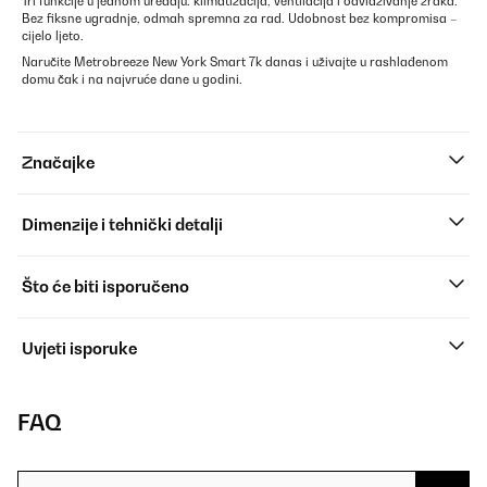
Tri funkcije u jednom uređaju: klimatizacija, ventilacija i odvlaživanje zraka.
Bez fiksne ugradnje, odmah spremna za rad. Udobnost bez kompromisa –
cijelo ljeto.
Naručite Metrobreeze New York Smart 7k danas i uživajte u rashlađenom
domu čak i na najvruće dane u godini.
Značajke
Dimenzije i tehnički detalji
Što će biti isporučeno
Uvjeti isporuke
FAQ