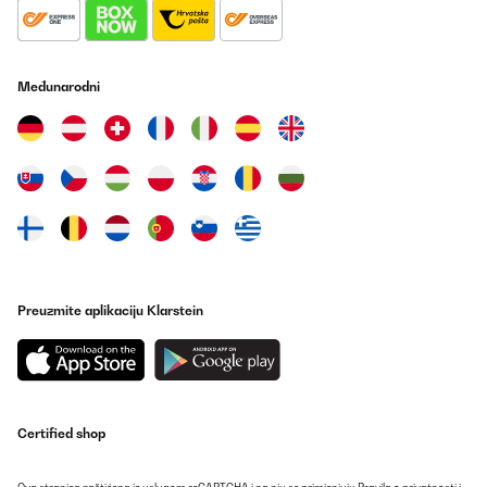
Prevedi
POTVRĐENI PREGLED
Međunarodni
26/05/2025
Sehr gute Kühl leistung,starkes Gebläse
Amazon-Benutzer
Prevedi
Preuzmite aplikaciju Klarstein
Certified shop