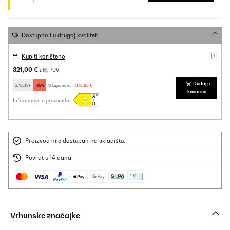
Dostupno i u drugoj kvaliteti
Kupiti korišteno
321,00 €
uklj. PDV
Dodaj u
SALE15P
-15%
S kuponom:
272,85 €
košaricu
Informacije o proizvodu
Proizvod nije dostupan na skladištu.
Povrat u 14 dana
Vrhunske značajke