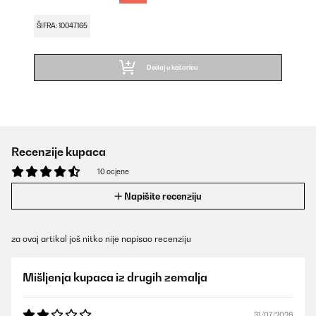
ŠIFRA: 10047165
Dodaj u košaricu
Recenzije kupaca
10 ocjene
Napišite recenziju
za ovaj artikal još nitko nije napisao recenziju
Mišljenja kupaca iz drugih zemalja
31/07/2026