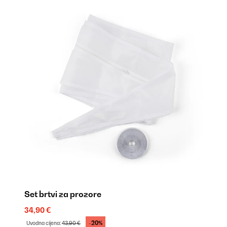
Set brtvi za prozore
34,90 €
-20%
Uvodna cijena:
43,90 €