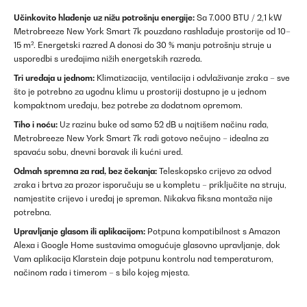
Učinkovito hlađenje uz nižu potrošnju energije:
Sa 7.000 BTU / 2,1 kW
Metrobreeze New York Smart 7k pouzdano rashlađuje prostorije od 10–
15 m². Energetski razred A donosi do 30 % manju potrošnju struje u
usporedbi s uređajima nižih energetskih razreda.
Tri uređaja u jednom:
Klimatizacija, ventilacija i odvlaživanje zraka – sve
što je potrebno za ugodnu klimu u prostoriji dostupno je u jednom
kompaktnom uređaju, bez potrebe za dodatnom opremom.
Tiho i noću:
Uz razinu buke od samo 52 dB u najtišem načinu rada,
Metrobreeze New York Smart 7k radi gotovo nečujno – idealna za
spavaću sobu, dnevni boravak ili kućni ured.
Odmah spremna za rad, bez čekanja:
Teleskopsko crijevo za odvod
zraka i brtva za prozor isporučuju se u kompletu – priključite na struju,
namjestite crijevo i uređaj je spreman. Nikakva fiksna montaža nije
potrebna.
Upravljanje glasom ili aplikacijom:
Potpuna kompatibilnost s Amazon
Alexa i Google Home sustavima omogućuje glasovno upravljanje, dok
Vam aplikacija Klarstein daje potpunu kontrolu nad temperaturom,
načinom rada i timerom – s bilo kojeg mjesta.